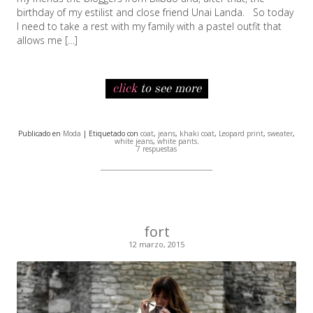
birthday of my estilist and close friend Unai Landa. So today
I need to take a rest with my family with a pastel outfit that
allows me […]
click
to see more
Publicado en
Moda
| Etiquetado con
coat
,
jeans
,
khaki coat
,
Leopard print
,
sweater
,
white jeans
,
white pants
.
7 respuestas
fort
12 marzo, 2015