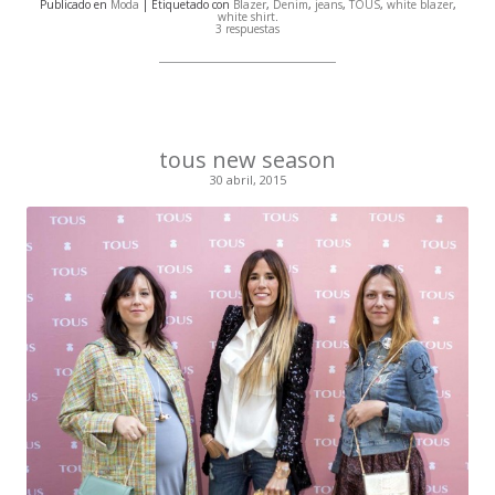
Publicado en
Moda
| Etiquetado con
Blazer
,
Denim
,
jeans
,
TOUS
,
white blazer
,
white shirt
.
3 respuestas
tous new season
30 abril, 2015