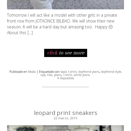
Tomorrow I will act like a model with other girls in a private
front row from JOTAONCE BILBAO. We will show their new
season. It will be a hard day but amazing too. Happy 🙂
About this […]
click
to see more
Publicado en
Moda
| Etiquetado con
basic t-shirt
,
boyfriend jeans
,
boyfriend style
,
cap
,
Hat
,
jeans
,
T-shirt
,
white jeans
.
4 respuestas
leopard print sneakers
22 marzo, 2015