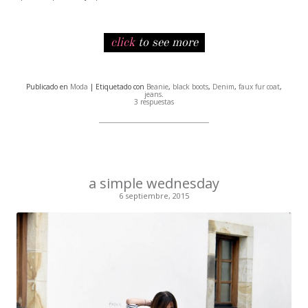
click
to see more
Publicado en
Moda
| Etiquetado con
Beanie
,
black boots
,
Denim
,
faux fur coat
,
jeans
.
3 respuestas
a simple wednesday
6 septiembre, 2015