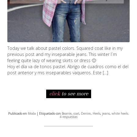
Today we talk about pastel colors. Squared coat like in my
previous post and my inseparable jeans. This winter I´m
feeling quite lazy of wearing skirts or dress 🙂
Hoy el día va de tonos pastel. Abrigo de cuadros como el del
post anterior y mis inseparables vaqueros. Este […]
click
to see more
Publicado en
Moda
| Etiquetado con
Beanie
,
coat
,
Denim
,
Heels
,
jeans
,
white heels
.
4 respuestas