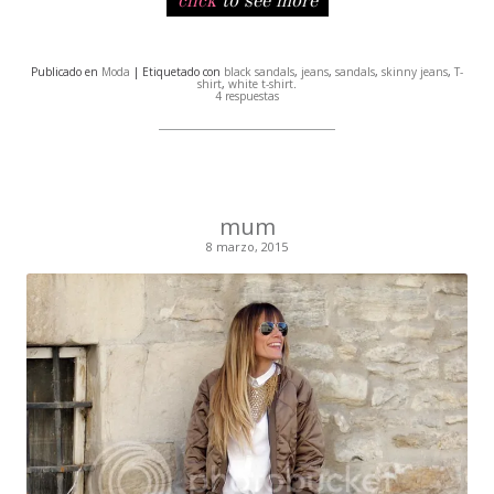
click
to see more
Publicado en
Moda
| Etiquetado con
black sandals
,
jeans
,
sandals
,
skinny jeans
,
T-
shirt
,
white t-shirt
.
4 respuestas
mum
8 marzo, 2015