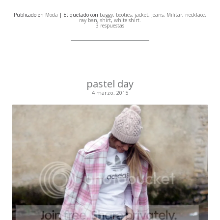
Publicado en
Moda
| Etiquetado con
baggy
,
booties
,
jacket
,
jeans
,
Militar
,
necklace
,
ray ban
,
shirt
,
white shirt
.
3 respuestas
pastel day
4 marzo, 2015