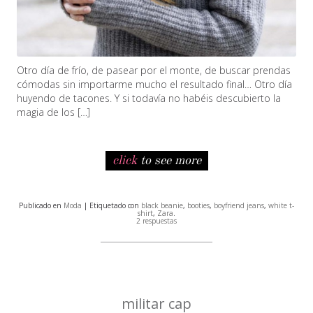
Otro día de frío, de pasear por el monte, de buscar prendas
cómodas sin importarme mucho el resultado final… Otro día
huyendo de tacones. Y si todavía no habéis descubierto la
magia de los […]
click
to see more
Publicado en
Moda
| Etiquetado con
black beanie
,
booties
,
boyfriend jeans
,
white t-
shirt
,
Zara
.
2 respuestas
militar cap