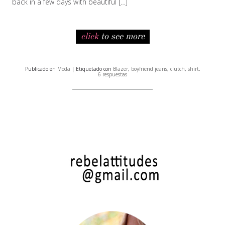
back in a few days with beautiful […]
click
to see more
Publicado en
Moda
| Etiquetado con
Blazer
,
boyfriend jeans
,
clutch
,
shirt
.
6 respuestas