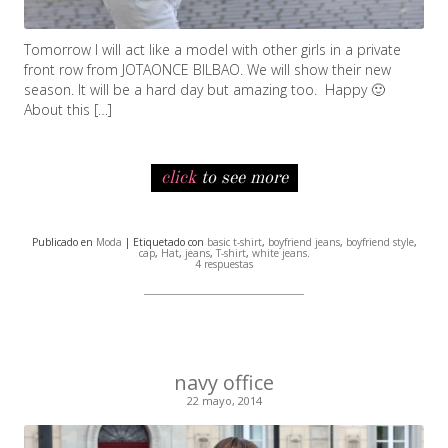
Tomorrow I will act like a model with other girls in a private
front row from JOTAONCE BILBAO. We will show their new
season. It will be a hard day but amazing too. Happy 🙂
About this […]
click
to see more
Publicado en
Moda
| Etiquetado con
basic t-shirt
,
boyfriend jeans
,
boyfriend style
,
cap
,
Hat
,
jeans
,
T-shirt
,
white jeans
.
4 respuestas
navy office
22 mayo, 2014