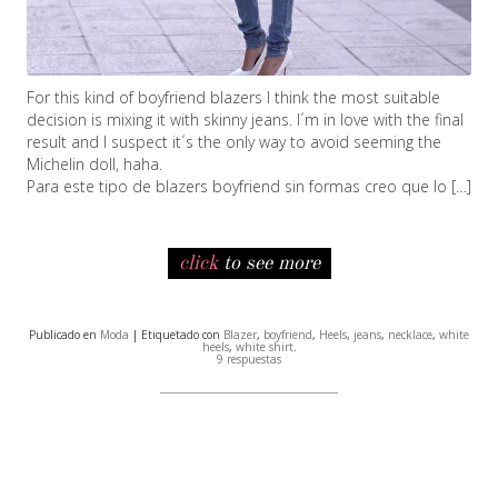
For this kind of boyfriend blazers I think the most suitable
decision is mixing it with skinny jeans. I´m in love with the final
result and I suspect it´s the only way to avoid seeming the
Michelin doll, haha.
Para este tipo de blazers boyfriend sin formas creo que lo […]
click
to see more
Publicado en
Moda
| Etiquetado con
Blazer
,
boyfriend
,
Heels
,
jeans
,
necklace
,
white
heels
,
white shirt
.
9 respuestas