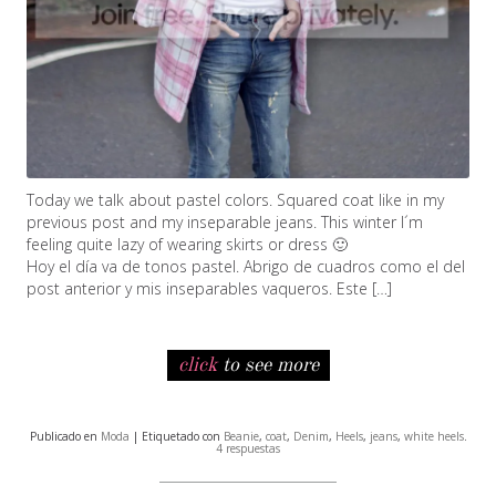
Today we talk about pastel colors. Squared coat like in my
previous post and my inseparable jeans. This winter I´m
feeling quite lazy of wearing skirts or dress 🙂
Hoy el día va de tonos pastel. Abrigo de cuadros como el del
post anterior y mis inseparables vaqueros. Este […]
click
to see more
Publicado en
Moda
| Etiquetado con
Beanie
,
coat
,
Denim
,
Heels
,
jeans
,
white heels
.
4 respuestas