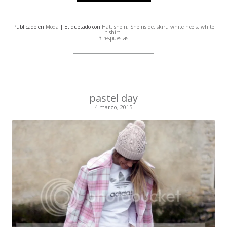
Publicado en
Moda
| Etiquetado con
Hat
,
shein
,
Sheinside
,
skirt
,
white heels
,
white
t-shirt
.
3 respuestas
pastel day
4 marzo, 2015