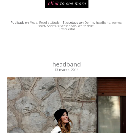
click
to see more
Publicado en
Moda
,
Rebel attitude
| Etiquetado con
Denim
,
headband
,
romwe
,
shirt
,
Shorts
,
silver sandals
,
white shirt
.
3 respuestas
headband
13 marzo, 2014