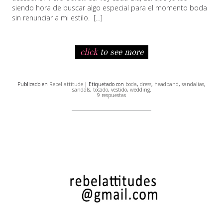
siendo hora de buscar algo especial para el momento boda
sin renunciar a mi estilo. […]
click
to see more
Publicado en
Rebel attitude
| Etiquetado con
boda
,
dress
,
headband
,
sandalias
,
sandals
,
tocado
,
vestido
,
wedding
.
9 respuestas