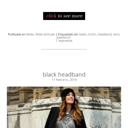
click
to see more
Publicado en
Moda
,
Rebel attitude
| Etiquetado con
boots
,
clutch
,
headband
,
skirt
,
sweatshirt
.
7 respuestas
black headband
11 febrero, 2014