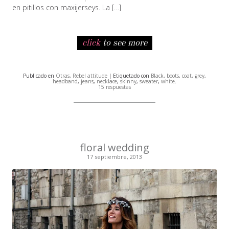
en pitillos con maxijerseys. La […]
click
to see more
Publicado en
Otras
,
Rebel attitude
| Etiquetado con
Black
,
boots
,
coat
,
grey
,
headband
,
jeans
,
necklace
,
skinny
,
sweater
,
white
.
15 respuestas
floral wedding
17 septiembre, 2013