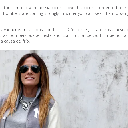
 tones mixed with fuchsia color. I love this color in order to break 
on bombers are coming strongly. In winter you can wear them down 
es y vaqueros mezclados con fucsia. Cómo me gusta el rosa fucsia 
o, las bombers vuelven este año con mucha fuerza. En invierno po
a causa del frío.