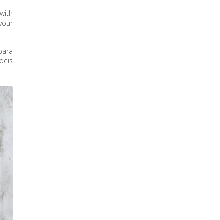
with
your
para
déis