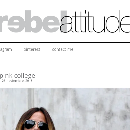
Ir al contenido
tagram
pinterest
contact me
pink college
28 noviembre, 2013