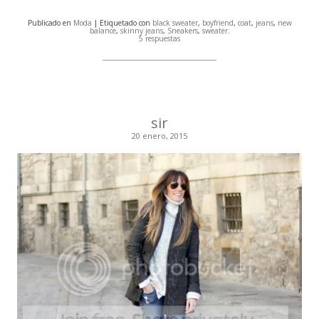
Publicado en
Moda
| Etiquetado con
black sweater
,
boyfriend
,
coat
,
jeans
,
new
balance
,
skinny jeans
,
Sneakers
,
sweater
.
5 respuestas
sir
20 enero, 2015