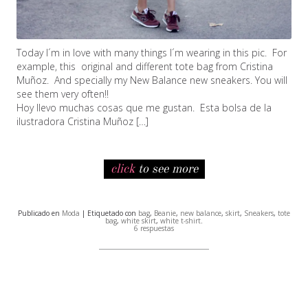
Today I´m in love with many things I´m wearing in this pic. For
example, this original and different tote bag from Cristina
Muñoz. And specially my New Balance new sneakers. You will
see them very often!!
Hoy llevo muchas cosas que me gustan. Esta bolsa de la
ilustradora Cristina Muñoz […]
click
to see more
Publicado en
Moda
| Etiquetado con
bag
,
Beanie
,
new balance
,
skirt
,
Sneakers
,
tote
bag
,
white skirt
,
white t-shirt
.
6 respuestas