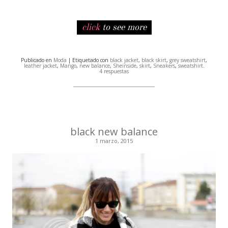
click
to see more
Publicado en
Moda
| Etiquetado con
black jacket
,
black skirt
,
grey sweatshirt
,
leather jacket
,
Mango
,
new balance
,
Sheinside
,
skirt
,
Sneakers
,
sweatshirt
.
4 respuestas
black new balance
1 marzo, 2015