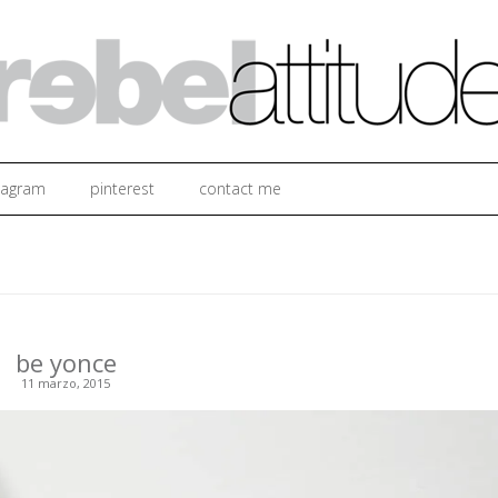
Ir al contenido
tagram
pinterest
contact me
be yonce
11 marzo, 2015