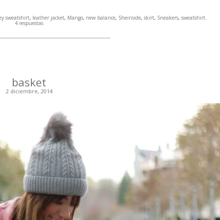
ey sweatshirt
,
leather jacket
,
Mango
,
new balance
,
Sheinside
,
skirt
,
Sneakers
,
sweatshirt
.
4 respuestas
basket
2 diciembre, 2014