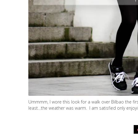
Ummmm, I wore this look for a walk over Bilbao the firs
least…the weather was warm. I am satisfied only enjoyin