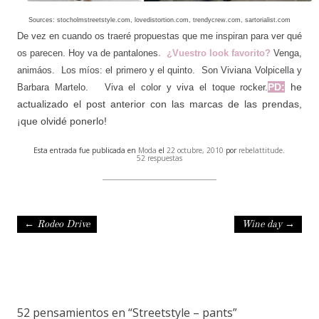
Sources: stocholmstreetstyle.com, lovedistortion.com, trendycrew.com, sartorialist.com
De vez en cuando os traeré propuestas que me inspiran para ver qué
os parecen. Hoy va de pantalones
.
¿Vuestro look favorito?
Venga,
animáos. Los míos: el primero y el quinto. Son Viviana Volpicella y
PD:
he
Barbara Martelo.
Viva el color y viva el toque rocker.
actualizado el post anterior con las marcas de las prendas,
¡que olvidé ponerlo!
Esta entrada fue publicada en
Moda
el
22 octubre, 2010
por
rebelattitude
.
52 respuestas
Navegación de entradas
←
Rodeo Drive
Wine day
→
52 pensamientos en “
Streetstyle – pants
”