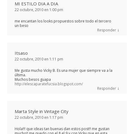
MI ESTILO DIA A DIA
22 octubre, 2010 en 1:00 pm
me encantan los looks propuestos sobre todo el tercero
un beso
↓
Responder
Itsaso
22 octubre, 2010 en 1:11 pm
Me gusta mucho Vicky B. Es una mujer que siempre va a la
última.
Muchos besos guapa
http://elescaparatefucsia.blogspot.com/
↓
Responder
Marta Style in Vintage City
22 octubre, 2010 en 1:17 pm
Hola!!! que ideas tan buenas dan estos post!! me gustan
mucho!! me quedo con el 8 el 9 y con Vicky que en esta