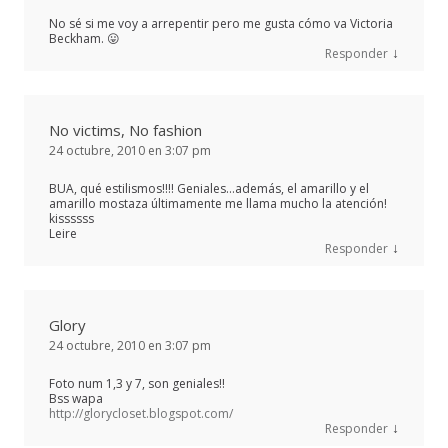
No sé si me voy a arrepentir pero me gusta cómo va Victoria
Beckham. 😛
↓
Responder
No victims, No fashion
24 octubre, 2010 en 3:07 pm
BUA, qué estilismos!!!! Geniales…además, el amarillo y el
amarillo mostaza últimamente me llama mucho la atención!
kissssss
Leire
↓
Responder
Glory
24 octubre, 2010 en 3:07 pm
Foto num 1,3 y 7, son geniales!!
Bss wapa
http://glorycloset.blogspot.com/
↓
Responder