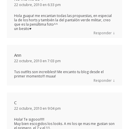
22 octubre, 2010 en 6:33 pm
Hola guapa! me encantan todas las propuestas, en especial
la de los horts y también la del pantalón verde militar, creo
que es la penúltima foto^^
un besito♥
↓
Responder
Ann
22 octubre, 2010 en 7:03 pm
Tus outfits son increibles!! Me encanto tu blog desde el
primer momento!!! muaa!
↓
Responder
C
22 octubre, 2010 en 9:04 pm
Hola! Te sigooo!!!!!
Muy bien escogidos los looks. A mi los qe mas me gustan son
el primero, el 7 y el 11.