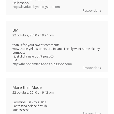
Un besooo
http://lavidaenbyn.blogspot.com
↓
Responder
BM
22 octubre, 2010 en 9:27 pm
thanks for your sweet comment!
wow those yellow pants are insane. i really want some skinny
combats
i just did a new outfit post 🙂
BM
http://thebohemiangoods.blogspot.com/
↓
Responder
More than Mode
22 octubre, 2010 en 9:42 pm
Los míos… el 7º y el 8º!!!
Fantástica selección!!! 😉
Muasssssss
↓
Responder