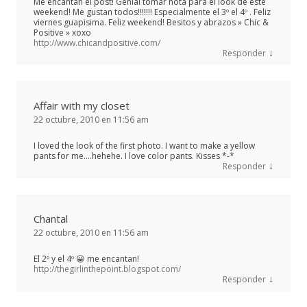
Me encantan el post! Genial tomar nota para el look de este
weekend! Me gustan todos!!!!!!! Especialmente el 3º el 4º . Feliz
viernes guapisima. Feliz weekend! Besitos y abrazos » Chic &
Positive » xoxo
http://www.chicandpositive.com/
↓
Responder
Affair with my closet
22 octubre, 2010 en 11:56 am
I loved the look of the first photo. I want to make a yellow
pants for me….hehehe. I love color pants. Kisses *-*
↓
Responder
Chantal
22 octubre, 2010 en 11:56 am
El 2º y el 4º 😀 me encantan!
http://thegirlinthepoint.blogspot.com/
↓
Responder