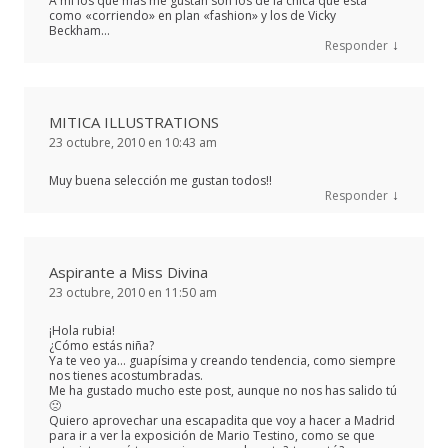
A mí los que más me gustan son los de la chica que está
como «corriendo» en plan «fashion» y los de Vicky
Beckham…
↓
Responder
MITICA ILLUSTRATIONS
23 octubre, 2010 en 10:43 am
Muy buena selección me gustan todos!!
↓
Responder
Aspirante a Miss Divina
23 octubre, 2010 en 11:50 am
¡Hola rubia!
¿Cómo estás niña?
Ya te veo ya… guapísima y creando tendencia, como siempre
nos tienes acostumbradas.
Me ha gustado mucho este post, aunque no nos has salido tú
🙁
Quiero aprovechar una escapadita que voy a hacer a Madrid
para ir a ver la exposición de Mario Testino, como se que