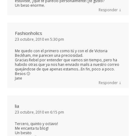
estuviste, ¿qué te parecio personalmente?¿te gustó?
Un beso enorme.
↓
Responder
Fashionholics
23 octubre, 2010 en 5:30 pm
Me quedo con el primero como tú y con el de Victoria
Beckham, me parecen una preciosidad.
Gracias Rebel por entender que vamos sin tiempo, pero ha
habido otras que ya nos han enviado mails a nuestro correo
quejándose de que apenas estamos…En fin, poco a poco.
Besos 🙂
Jane
↓
Responder
lia
23 octubre, 2010 en 6:15 pm
Tercero, quinto y octavo!
Me encanta tu blog!
Un besito