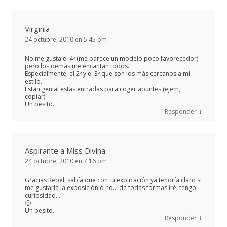
Virginia
24 octubre, 2010 en 5:45 pm
No me gusta el 4º (me parece un modelo poco favorecedor)
pero los demás me encantan todos.
Especialmente, el 2º y el 3º que son los más cercanos a mi
estilo.
Están genial estas entradas para coger apuntes (ejem,
copiar).
Un besito.
↓
Responder
Aspirante a Miss Divina
24 octubre, 2010 en 7:16 pm
Gracias Rebel, sabía que con tu explicación ya tendría claro si
me gustaría la exposición ó no… de todas formas iré, tengo
curiosidad…
🙂
Un besito.
↓
Responder