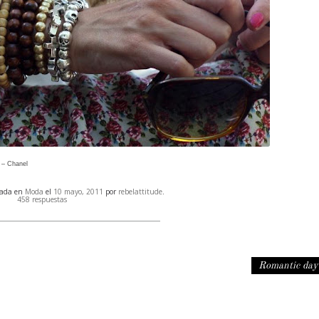
 – Chanel
cada en
Moda
el
10 mayo, 2011
por
rebelattitude
.
458 respuestas
Romantic da