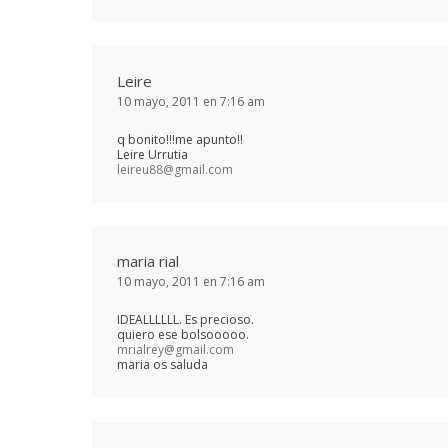
Leire
10 mayo, 2011 en 7:16 am
q bonito!!!me apunto!!
Leire Urrutia
leireu88@gmail.com
maria rial
10 mayo, 2011 en 7:16 am
IDEALLLLLL. Es precioso.
quiero ese bolsooooo.
mrialrey@gmail.com
maria os saluda