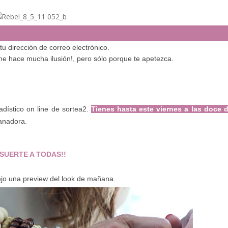
u dirección de correo electrónico.
 me hace mucha ilusión!, pero sólo porque te apetezca.
adístico on line de sortea2.
T
ienes hasta este viernes a las doce d
anadora.
¡SUERTE A TODAS!!
ejo una preview del look de mañana.