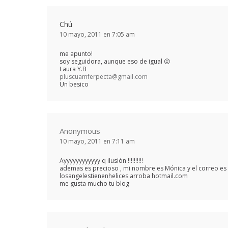
Chú
10 mayo, 2011 en 7:05 am
me apunto!
soy seguidora, aunque eso de igual 😛
Laura Y.B
pluscuamferpecta@gmail.com
Un besico
Anonymous
10 mayo, 2011 en 7:11 am
Ayyyyyyyyyyyy q ilusión !!!!!!!!!!
ademas es precioso , mi nombre es Mónica y el correo es
losangelestienenhelices arroba hotmail.com
me gusta mucho tu blog