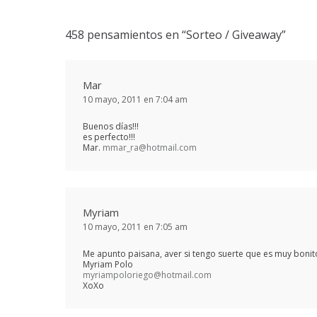
458 pensamientos en “
Sorteo / Giveaway
”
Mar
10 mayo, 2011 en 7:04 am
Buenos días!!!
es perfecto!!!
Mar.
mmar_ra@hotmail.com
Myriam
10 mayo, 2011 en 7:05 am
Me apunto paisana, aver si tengo suerte que es muy bonito
Myriam Polo
myriampoloriego@hotmail.com
XoXo