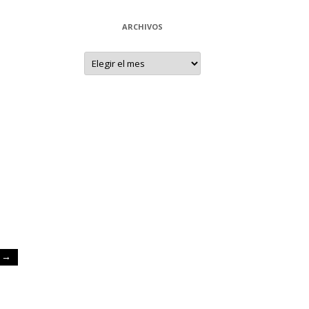
ARCHIVOS
Archivos
y
→