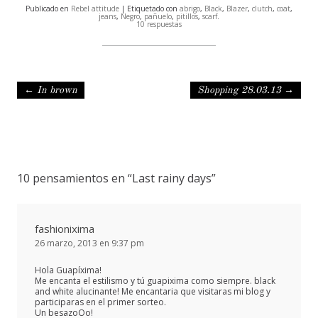
Publicado en
Rebel attitude
| Etiquetado con
abrigo
,
Black
,
Blazer
,
clutch
,
coat
,
jeans
,
Negro
,
pañuelo
,
pitillos
,
scarf
.
10 respuestas
Navegación de entradas
←
In brown
Shopping 28.03.13
→
10 pensamientos en “
Last rainy days
”
fashionixima
26 marzo, 2013 en 9:37 pm
Hola Guapíxima!
Me encanta el estilismo y tú guapixima como siempre. black
and white alucinante! Me encantaria que visitaras mi blog y
participaras en el primer sorteo.
Un besazoOo!