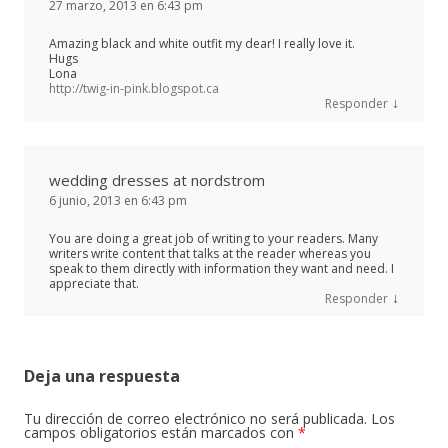
27 marzo, 2013 en 6:43 pm
Amazing black and white outfit my dear! I really love it.
Hugs
Lona
http://twig-in-pink.blogspot.ca
↓
Responder
wedding dresses at nordstrom
6 junio, 2013 en 6:43 pm
You are doing a great job of writing to your readers. Many
writers write content that talks at the reader whereas you
speak to them directly with information they want and need. I
appreciate that.
↓
Responder
Deja una respuesta
Tu dirección de correo electrónico no será publicada.
Los
campos obligatorios están marcados con
*