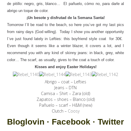
de pitillo: negro, gris, blanco… El pañuelo, cómo no, para darle al
abrigo un toque de color.
¡Un besote y disfrutad de la Semana Santa!
Tomorrow I´ll be road to the beach, so here you´ve got my last pics
from rainy days (God willing). Today I show you another opportunity
I¨ve just found lately in Lefties: this boyfriend style coat for 30€.
Even though it seems like a winter blazer, it covers a lot, and I
recommend you with any kind of skinny jeans: in black, grey, white
color… The scarf, as usually, gives to the coat a touch of color.
Kisses and enjoy Easter Holidays!
Abrigo – coat – Lefties
Jeans – DTN
Camisa – Shirt – Zara (old)
Zapatos – shoes – Blanco (old)
Pañuelo – scarf – H&M (new)
Clutch –
Coosy
Bloglovin
·
Facebook
·
Twitter