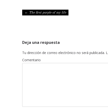
Navegación de entradas
←
The first purple of my life
Deja una respuesta
Tu dirección de correo electrónico no será publicada.
L
Comentario