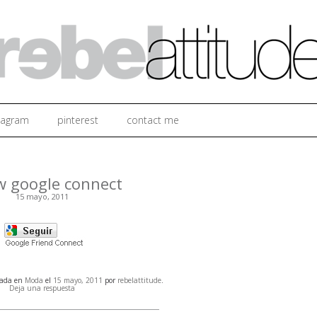
Ir al contenido
tagram
pinterest
contact me
w google connect
15 mayo, 2011
cada en
Moda
el
15 mayo, 2011
por
rebelattitude
.
Deja una respuesta