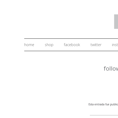
home
shop
facebook
twitter
ins
follo
Esta entrada fue publi