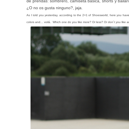
de prendas: sombrero, camiseta básica, shorts y bai
¿O no os gusta ninguno?, jaja.
As I told you yesterday, according to the 2×1 of Shoesworld, here you have 
colors and… voilá. Which one do you like more? Or less? Or don´t you like 