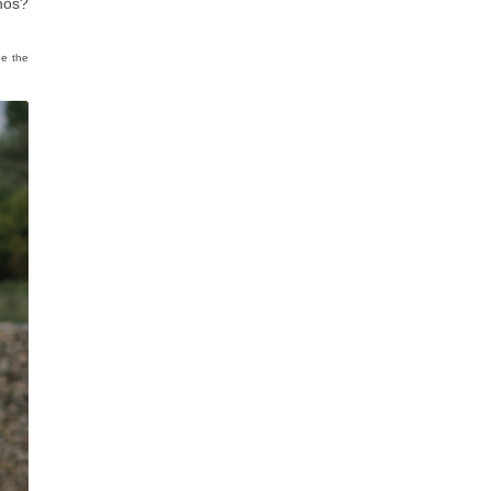
nos?
ge the