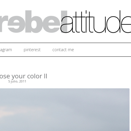
Ir al contenido
tagram
pinterest
contact me
se your color II
5 julio, 2011