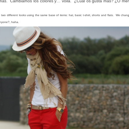
larinas. Cambiamos los colores y… voilá. ¿Cuál os gusta más? ¿O me
two different looks using the same base of items: hat, basic t-shirt, shorts and flats. We chan
anyone?, haha.