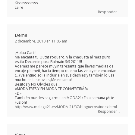
Kisssssssssss
Leire
↓
Responder
Deme
2 diciembre, 2010 en 11:05 am
¡Holaa Cariii!
Me encanta tu Outfit roquero, y la chaqueta al mas puro
estilo Decarnin para Balmain S/S 2011!!!
Ademas me parece muyin teresante que lleves medias de
encaje-plumeti, hacia tiempo que no las veia y me encantan
(…) Valentino solia incluirla en sus desfiles y también lo usa
mucho en las novias ¡Me encanta!
Besitos y No Olvides que…
«MODA ERES Y EN MODA TE CONVERTIRÁS»
«D»
También puedes seguirme en MODA21: Esta semana ¡Arte
Fusion!
http://www.malaga21.es/MODA-21/37/blogueros/index.html
↓
Responder
Vane