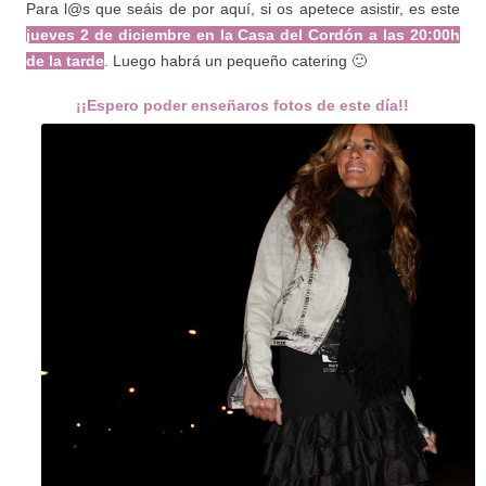
Para l@s que seáis de por aquí, si os apetece asistir, es este
jueves 2 de diciembre en la Casa del Cordón a las 20:00h
de la tarde
. Luego habrá un pequeño catering 🙂
¡¡Espero poder enseñaros fotos de este día!!