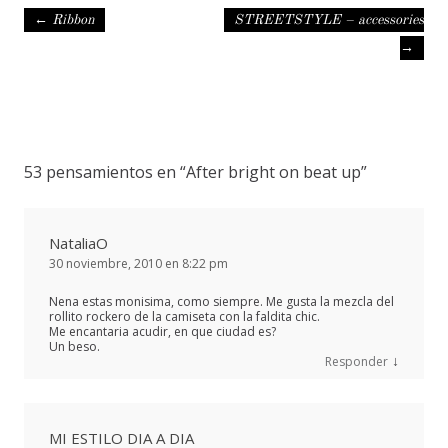
Navegación de entradas
←
Ribbon
STREETSTYLE – accessories
→
53 pensamientos en “
After bright on beat up
”
NataliaO
30 noviembre, 2010 en 8:22 pm
Nena estas monisima, como siempre. Me gusta la mezcla del
rollito rockero de la camiseta con la faldita chic.
Me encantaria acudir, en que ciudad es?
Un beso.
↓
Responder
MI ESTILO DIA A DIA