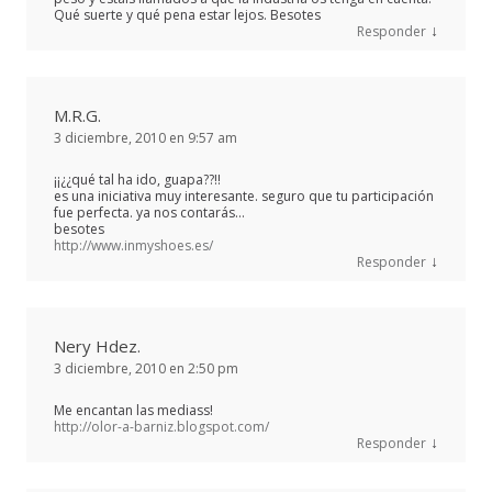
Qué suerte y qué pena estar lejos. Besotes
↓
Responder
M.R.G.
3 diciembre, 2010 en 9:57 am
¡¡¿¿qué tal ha ido, guapa??!!
es una iniciativa muy interesante. seguro que tu participación
fue perfecta. ya nos contarás…
besotes
http://www.inmyshoes.es/
↓
Responder
Nery Hdez.
3 diciembre, 2010 en 2:50 pm
Me encantan las mediass!
http://olor-a-barniz.blogspot.com/
↓
Responder