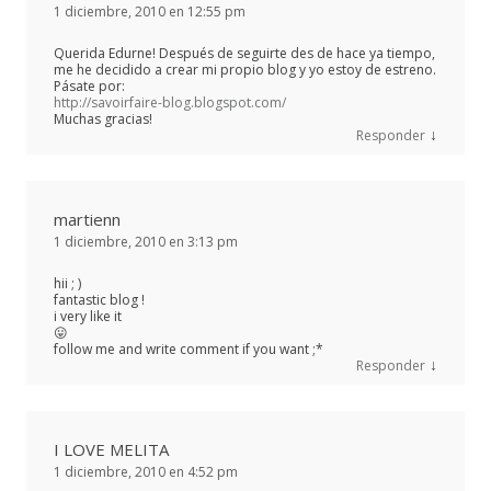
1 diciembre, 2010 en 12:55 pm
Querida Edurne! Después de seguirte des de hace ya tiempo,
me he decidido a crear mi propio blog y yo estoy de estreno.
Pásate por:
http://savoirfaire-blog.blogspot.com/
Muchas gracias!
↓
Responder
martienn
1 diciembre, 2010 en 3:13 pm
hii ; )
fantastic blog !
i very like it
😛
follow me and write comment if you want ;*
↓
Responder
I LOVE MELITA
1 diciembre, 2010 en 4:52 pm