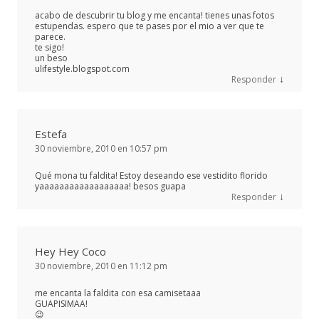
acabo de descubrir tu blog y me encanta! tienes unas fotos
estupendas. espero que te pases por el mio a ver que te
parece.
te sigo!
un beso
ulifestyle.blogspot.com
↓
Responder
Estefa
30 noviembre, 2010 en 10:57 pm
Qué mona tu faldita! Estoy deseando ese vestidito florido
yaaaaaaaaaaaaaaaaaa! besos guapa
↓
Responder
Hey Hey Coco
30 noviembre, 2010 en 11:12 pm
me encanta la faldita con esa camisetaaa
GUAPISIMAA!
😉