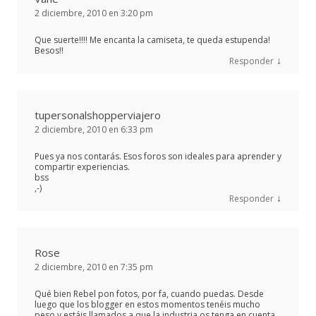
2 diciembre, 2010 en 3:20 pm
Que suerte!!!! Me encanta la camiseta, te queda estupenda!
Besos!!
↓
Responder
tupersonalshopperviajero
2 diciembre, 2010 en 6:33 pm
Pues ya nos contarás. Esos foros son ideales para aprender y
compartir experiencias.
bss
,-)
↓
Responder
Rose
2 diciembre, 2010 en 7:35 pm
Qué bien Rebel pon fotos, por fa, cuando puedas. Desde
luego que los blogger en estos momentos tenéis mucho
peso y estáis llamados a que la industria os tenga en cuenta.