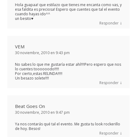
Hola guapaa! que estilazo que tienes me encanta como vas, y
esa faldita es preciosa! Espero que cuentes que tal el evento
cuando hayas ido^^
un besito♥
↓
Responder
VEM
30 noviembre, 2010 en 9:43 pm
No sabes lo que me gustaría estar ahí!!!!Pero espero que nos
lo cuentes toooooodo!!!!!
Por cierto,estas RELINDA!!!!!
Un besazo solete!!!!
↓
Responder
Beat Goes On
30 noviembre, 2010 en 9:47 pm
Ya nos contarás qué tal el evento. Me gusta tu look rockerillo
de hoy. Besos!
↓
Responder