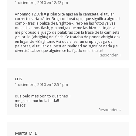
1 diciembre, 2010 en 12:42 pm
Anónimo 12.37h = ¡Hola! Si te fijas en la camiseta, el titular
correcto sería «After Brighton beat up», que significa algo así
como «tras la paliza de Brighton». Pero en las fotos ya ves
que utilizamos flash, y la amiga que me las hizo -es inglesa-
me propuso el juego de palabras con la frase de la camiseta
y el brillo («bright») del flash. Se trataba de poner «bright on»
en lugar de «Brighton». Así que al ser un simple juego de
palabras, el titular del post en realidad no significa nada.¡Le
divertirá saber que alguien se ha fijado en el titular!
↓
Responder
cris
1 diciembre, 2010 en 12:54 pm
que pelo mas bonito que tines!!!
me gusta mucho la falda!!
besos
↓
Responder
Marta M. B.