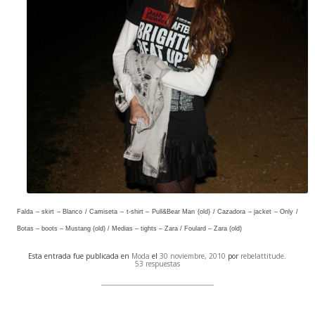
Falda – skirt – Blanco / Camiseta – t-shirt – Pull&Bear Man (old) / Cazadora – jacket – Only /
Botas – boots – Mustang (old) / Medias – tights – Zara / Foulard – Zara (old)
Esta entrada fue publicada en
Moda
el
30 noviembre, 2010
por
rebelattitude
.
53 respuestas