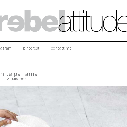
Ir al contenido
tagram
pinterest
contact me
hite panama
28 julio, 2015