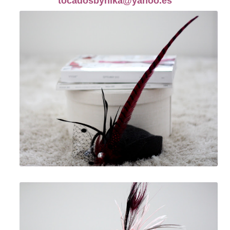
tocadosbynika@yahoo.es