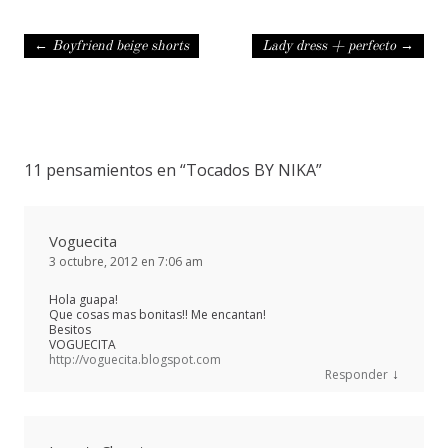
Navegación de entradas
←
Boyfriend beige shorts
Lady dress + perfecto
→
11 pensamientos en “
Tocados BY NIKA
”
Voguecita
3 octubre, 2012 en 7:06 am
Hola guapa!
Que cosas mas bonitas!! Me encantan!
Besitos
VOGUECITA
http://voguecita.blogspot.com
↓
Responder