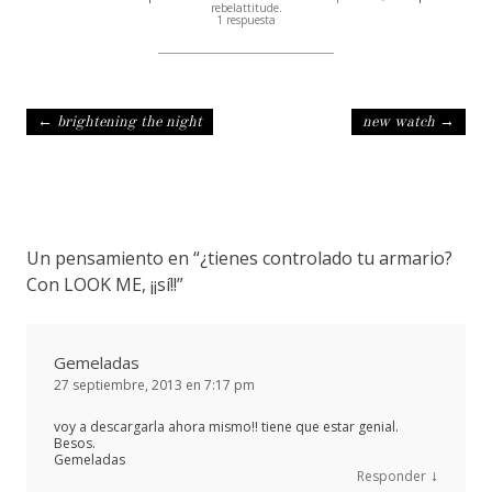
rebelattitude
.
1 respuesta
Navegación de entradas
←
brightening the night
new watch
→
Un pensamiento en “
¿tienes controlado tu armario?
Con LOOK ME, ¡¡sí!!
”
Gemeladas
27 septiembre, 2013 en 7:17 pm
voy a descargarla ahora mismo!! tiene que estar genial.
Besos.
Gemeladas
↓
Responder