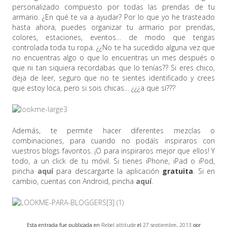
personalizado compuesto por todas las prendas de tu
armario. ¿En qué te va a ayudar? Por lo que yo he trasteado
hasta ahora, puedes organizar tu armario por prendas,
colores, estaciones, eventos… de modo que tengas
controlada toda tu ropa. ¿¿No te ha sucedido alguna vez que
no encuentras algo o que lo encuentras un mes después o
que ni tan siquiera recordabas que lo tenías?? Si eres chico,
deja de leer, seguro que no te sientes identificado y crees
que estoy loca, pero si sois chicas… ¿¿¿a que sí???
Además, te permite hacer diferentes mezclas o
combinaciones, para cuando no podáís inspiraros con
vuestros blogs favoritos. ¡O para inspiraros mejor que ellos! Y
todo, a un click de tu móvil. Si tienes iPhone, iPad o iPod,
pincha
aquí
para descargarte la aplicación
gratuita
. Si en
cambio, cuentas con Android, pincha
aquí
.
Esta entrada fue publicada en
Rebel attitude
el
27 septiembre, 2013
por