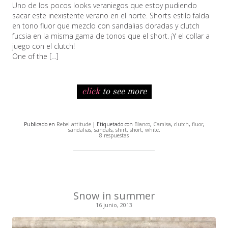
Uno de los pocos looks veraniegos que estoy pudiendo
sacar este inexistente verano en el norte. Shorts estilo falda
en tono fluor que mezclo con sandalias doradas y clutch
fucsia en la misma gama de tonos que el short. ¡Y el collar a
juego con el clutch!
One of the […]
click
to see more
Publicado en
Rebel attitude
| Etiquetado con
Blanco
,
Camisa
,
clutch
,
fluor
,
sandalias
,
sandals
,
shirt
,
short
,
white
.
8 respuestas
Snow in summer
16 junio, 2013