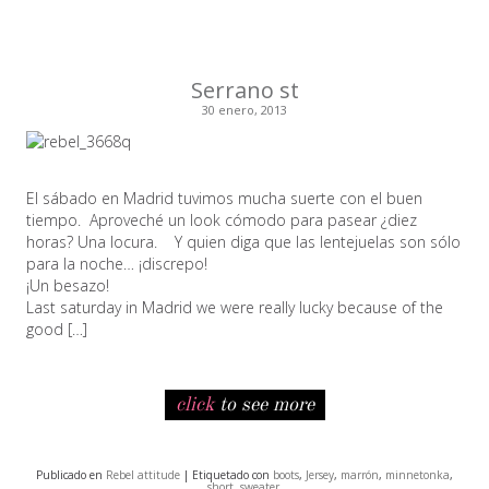
Serrano st
30 enero, 2013
El sábado en Madrid tuvimos mucha suerte con el buen
tiempo. Aproveché un look cómodo para pasear ¿diez
horas? Una locura. Y quien diga que las lentejuelas son sólo
para la noche… ¡discrepo!
¡Un besazo!
Last saturday in Madrid we were really lucky because of the
good […]
click
to see more
Publicado en
Rebel attitude
| Etiquetado con
boots
,
Jersey
,
marrón
,
minnetonka
,
short
,
sweater
.