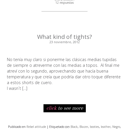
12 respuestas
What kind of tights?
23 noviembre, 2012
No tenía muy claro si ponerme las clásicas medias tupidas
de siempre o atreverme con las medias a topos. Al final me
atreví con lo segundo, aprovechando que hacía buena
temperatura y que creía que podría dar otro toque diferente
a estos shorts de cuero.
I wasn´t […]
click
to see more
Publicado en
Rebel attitude
| Etiquetado con
Black
,
Blazer
,
booties
,
leather
,
Negro
,