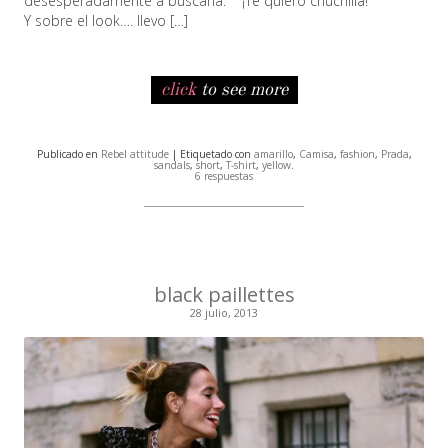
desesperadamente a buscarla. ¡Te quiero chuchilla!
Y sobre el look…. llevo […]
click
to see more
Publicado en
Rebel attitude
| Etiquetado con
amarillo
,
Camisa
,
fashion
,
Prada
,
sandals
,
short
,
T-shirt
,
yellow
.
6 respuestas
black paillettes
28 julio, 2013