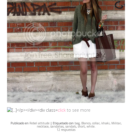
click
to see more
Publicado en
Rebel attitude
| Etiquetado con
bag
,
Blanco
,
collar
,
khaki
,
Militar
,
necklace
,
sandalias
,
sandals
,
short
,
white
.
12 respuestas