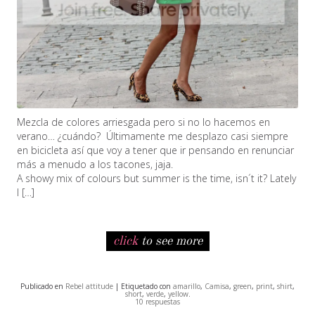
Mezcla de colores arriesgada pero si no lo hacemos en
verano… ¿cuándo? Últimamente me desplazo casi siempre
en bicicleta así que voy a tener que ir pensando en renunciar
más a menudo a los tacones, jaja.
A showy mix of colours but summer is the time, isn´t it? Lately
I […]
click
to see more
Publicado en
Rebel attitude
| Etiquetado con
amarillo
,
Camisa
,
green
,
print
,
shirt
,
short
,
verde
,
yellow
.
10 respuestas