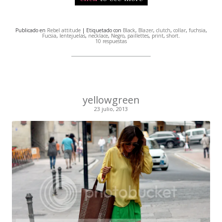
Publicado en
Rebel attitude
| Etiquetado con
Black
,
Blazer
,
clutch
,
collar
,
fuchsia
,
Fucsia
,
lentejuelas
,
necklace
,
Negro
,
paillettes
,
print
,
short
.
10 respuestas
yellowgreen
23 julio, 2013