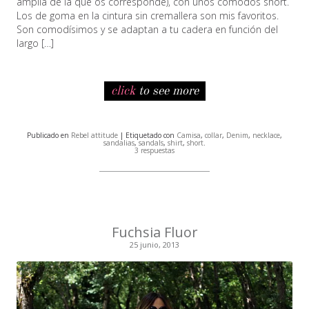
amplia de la que os corresponde), con unos cómodos short.
Los de goma en la cintura sin cremallera son mis favoritos.
Son comodísimos y se adaptan a tu cadera en función del
largo […]
click
to see more
Publicado en
Rebel attitude
| Etiquetado con
Camisa
,
collar
,
Denim
,
necklace
,
sandalias
,
sandals
,
shirt
,
short
.
3 respuestas
Fuchsia Fluor
25 junio, 2013