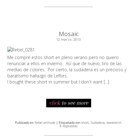
Mosaic
12 marzo, 2013
Me compré estos short en pleno verano pero no quiero
renunciar a ellos en invierno. Así que de nuevo, tiro de las
medias de colores. Por cierto, la sudadera es un precioso y
baratísimo hallazgo de Lefties.
I bought these short in summer but I don´t want […]
click
to see more
Publicado en
Rebel attitude
| Etiquetado con
short
,
Sudadera
,
sweatshirt
.
8 respuestas