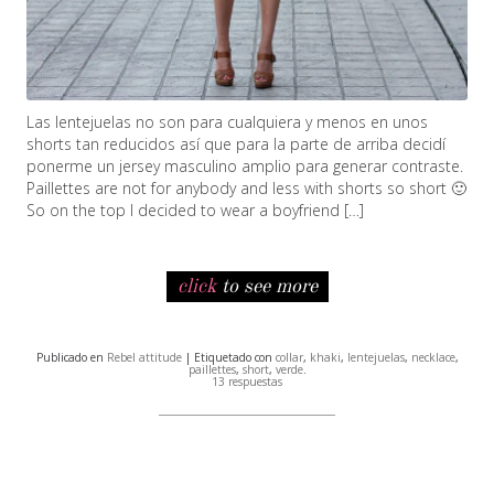
Las lentejuelas no son para cualquiera y menos en unos
shorts tan reducidos así que para la parte de arriba decidí
ponerme un jersey masculino amplio para generar contraste.
Paillettes are not for anybody and less with shorts so short 🙂
So on the top I decided to wear a boyfriend […]
click
to see more
Publicado en
Rebel attitude
| Etiquetado con
collar
,
khaki
,
lentejuelas
,
necklace
,
paillettes
,
short
,
verde
.
13 respuestas