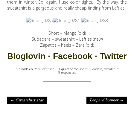
them in winter. So, again, I use color tights. By the way, the
sweatshirt is a gorgeous and really cheap finding from Lefties.
Short – Mango (old)
Sudadera – sweatshirt – Lefties (new)
Zapatos – heels – Zara (old)
Bloglovin
·
Facebook
·
Twitter
Publicado en
Rebel attitude
| Etiquetado con
short
,
Sudadera
,
sweatshirt
.
8 respuestas
Navegación de entradas
←
Sweatshirt star
Leopard bomber
→