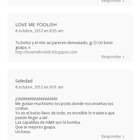
↓
Responder
LOVE ME FOOLISH
8 octubre, 2012 en 8:55 am
Tu bolso y el mío se parecen demasiado, jjj 🙂 Un beso
guapa, x
http://lovemefoolish.blogspot.com
↓
Responder
Soledad
8 octubre, 2012 en 9:01 am
¡Ohhhhhhhhhhhhhhhhh!
Me gustan muchísimo los posts donde nos enseñas tus
cositas.
Yo en el bolso llevo de todo, es increíble lo trastera que
puedo llegar a ser.
Las zapatillas de H&M son la bomba.
Que te mejores guapa.
Un beso.
↓
Responder