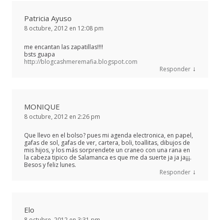
Patricia Ayuso
8 octubre, 2012 en 12:08 pm
me encantan las zapatillas!!!!
bsts guapa
http://blogcashmeremafia.blogspot.com
↓
Responder
MONIQUE
8 octubre, 2012 en 2:26 pm
Que llevo en el bolso? pues mi agenda electronica, en papel,
gafas de sol, gafas de ver, cartera, boli, toallitas, dibujos de
mis hijos, y los más sorprendete un craneo con una rana en
la cabeza tipico de Salamanca es que me da suerte ja ja ja¡¡¡.
Besos y feliz lunes.
↓
Responder
Elo
8 octubre, 2012 en 3:31 pm