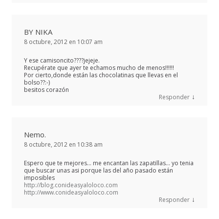
BY NIKA
8 octubre, 2012 en 10:07 am
Y ese camisoncito????jejeje.
Recupérate que ayer te echamos mucho de menos!!!!!!
Por cierto,donde están las chocolatinas que llevas en el
bolso??:-)
besitos corazón
↓
Responder
Nemo.
8 octubre, 2012 en 10:38 am
Espero que te mejores… me encantan las zapatillas… yo tenia
que buscar unas asi porque las del año pasado están
imposibles
http://blog.conideasyaloloco.com
http://www.conideasyaloloco.com
↓
Responder