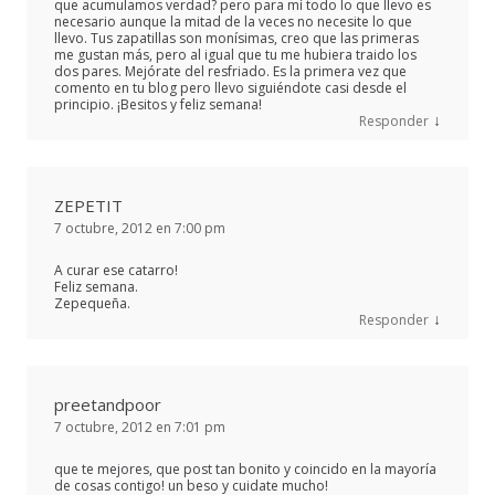
que acumulamos verdad? pero para mí todo lo que llevo es
necesario aunque la mitad de la veces no necesite lo que
llevo. Tus zapatillas son monísimas, creo que las primeras
me gustan más, pero al igual que tu me hubiera traido los
dos pares. Mejórate del resfriado. Es la primera vez que
comento en tu blog pero llevo siguiéndote casi desde el
principio. ¡Besitos y feliz semana!
↓
Responder
ZEPETIT
7 octubre, 2012 en 7:00 pm
A curar ese catarro!
Feliz semana.
Zepequeña.
↓
Responder
preetandpoor
7 octubre, 2012 en 7:01 pm
que te mejores, que post tan bonito y coincido en la mayoría
de cosas contigo! un beso y cuidate mucho!