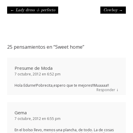
Navegación de entradas
←
Lady dress + perfecto
Cowboy
→
25 pensamientos en “
Sweet home
”
Presume de Moda
7 octubre, 2012 en 6:52 pm
Hola Edurne!Pobrecita,espero que te mejores!!Muaaaa!!
↓
Responder
Gema
7 octubre, 2012 en 6:55 pm
En el bolso llevo, menos una plancha, de todo. La de cosas