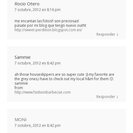
Rocio Otero
7 octubre, 2012 en 8:16 pm
me encantan las fotos!! son preciosas!
pásate por mi blog que tengo nuevo outfit
http://sweet-perdition.blogspot.com.es/
↓
Responder
Sammie
7 octubre, 2012 en 8:42 pm
ah those houseslippers are so super cute :)) my favorite are
the grey ones,i have to check out my local h&m for them 🙂
sammie
from
http://www.fashionbarbecue.com
↓
Responder
MONI
7 octubre, 2012 en 8:42 pm