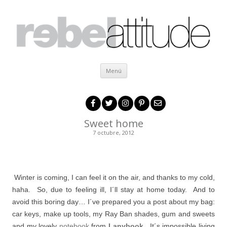
Ir al contenido
Menú
Sweet home
7 octubre, 2012
Winter is coming, I can feel it on the air, and thanks to my cold,
haha. So, due to feeling ill, I´ll stay at home today. And to
avoid this boring day… I´ve prepared you a post about my bag:
car keys, make up tools, my Ray Ban shades, gum and sweets
and my lovely
notebook
from
Lanybook
. It´s impossible living