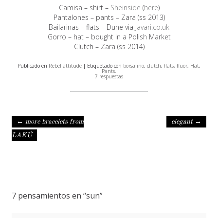
Camisa – shirt –
Sheinside
(
here
)
Pantalones – pants – Zara (ss 2013)
Bailarinas – flats – Dune via
Javari.co.uk
Gorro – hat – bought in a Polish Market
Clutch – Zara (ss 2014)
Publicado en
Rebel attitude
| Etiquetado con
borsalino
,
clutch
,
flats
,
fluor
,
Hat
,
Pants
.
7 respuestas
Navegación de entradas
←
more bracelets from
elegant
→
LAKÚ
7 pensamientos en “
sun
”