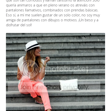
que son tan cómodos y llaman tantísimo la atención! Sólo
quería animaros a que en pleno verano os atreváis con
pantalones llamativos, combinados con prendas básicas.
Eso sí, a mí me suelen gustar de un solo color, no soy muy
amiga de pantalones con dibujos o motivos. ¡Un beso y a
disfrutar del sol!