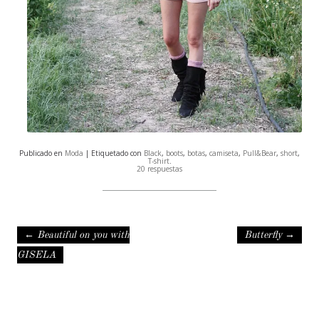
Publicado en
Moda
| Etiquetado con
Black
,
boots
,
botas
,
camiseta
,
Pull&Bear
,
short
,
T-shirt
.
20 respuestas
Navegación de entradas
←
Beautiful on you with
Butterfly
→
GISELA