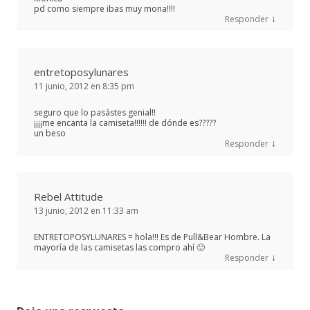
pd como siempre ibas muy mona!!!!
↓
Responder
entretoposylunares
11 junio, 2012 en 8:35 pm
seguro que lo pasástes genial!!
¡¡¡¡me encanta la camiseta!!!!!! de dónde es?????
un beso
↓
Responder
Rebel Attitude
13 junio, 2012 en 11:33 am
ENTRETOPOSYLUNARES = hola!!! Es de Pull&Bear Hombre. La
mayoría de las camisetas las compro ahí 🙂
↓
Responder