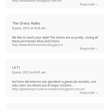
http://anandachic.blogspot.com.es/
↓
Responder
The Dress Rules
8 junio, 2012 en 8:35 am
We like so much your style! The shorts are so pretty…loving all
these pics! kisses Silvia and Chiara
http://www.thedressrules.blogspot.it
↓
Responder
LETI
8 junio, 2012 en 8:41 am
las fotos del entorno son geniales!! q ganas de veranito, con
esta calor, los shorts son el mejor reclamo…
http://glamourporcuatrocostados.blogspot.com.es/
↓
Responder