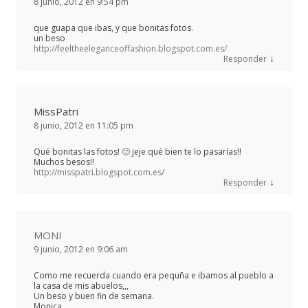
8 junio, 2012 en 9:54 pm
que guapa que ibas, y que bonitas fotos.
un beso
http://feeltheeleganceoffashion.blogspot.com.es/
↓
Responder
MissPatri
8 junio, 2012 en 11:05 pm
Qué bonitas las fotos! 🙂 jeje qué bien te lo pasarías!!
Muchos besos!!
http://misspatri.blogspot.com.es/
↓
Responder
MONI
9 junio, 2012 en 9:06 am
Como me recuerda cuando era pequña e ibamos al pueblo a
la casa de mis abuelos,,,
Un beso y buen fin de semana.
Monica