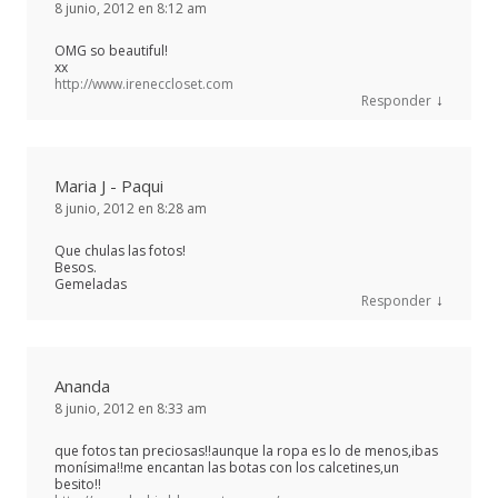
8 junio, 2012 en 8:12 am
OMG so beautiful!
xx
http://www.ireneccloset.com
↓
Responder
Maria J - Paqui
8 junio, 2012 en 8:28 am
Que chulas las fotos!
Besos.
Gemeladas
↓
Responder
Ananda
8 junio, 2012 en 8:33 am
que fotos tan preciosas!!aunque la ropa es lo de menos,ibas
monísima!!me encantan las botas con los calcetines,un
besito!!