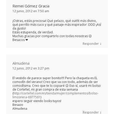
Remei Gómez Gracia
12 junio, 2012 en 7:50 am
¡Ostras, estás preciosa! Qué pelazo, qué outfit más divino,
qué perrillo más cuco y qué paisaje más inspirador :DDD ¡Así
da gusto!
Estás estupenda, de verdad.
Muchas gracias por compartirlo con todas nosotras 😉
Besacos ❤
↓
Responder
Almudena
12 junio, 2012 en 3:27 pm
El vestido de parece super bonito!!!! Pero la chaqueta es EL
comodín del verano! Creo que va con todo, además de ser
comodísima. Creo que te lo copiaré 😉 Eso sí, usaré mi bolso
de Cortefiel, mi gran compra de esta semana
(
http://cortefiel.com/es/tienda/mujer/complementos/bolso-
limosnera-6977561
)
espero seguir viendo looks tuyos!
Besazo
Almudena
↓
Responder