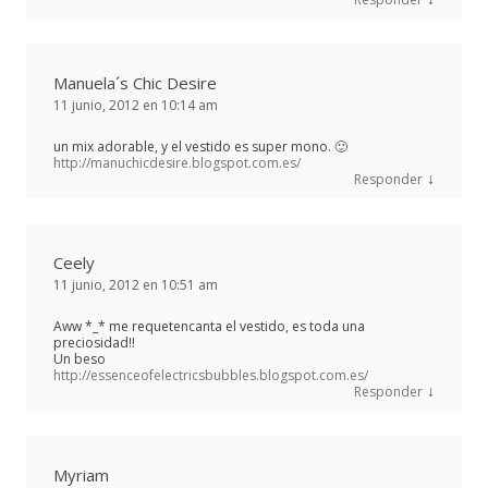
Manuela´s Chic Desire
11 junio, 2012 en 10:14 am
un mix adorable, y el vestido es super mono. 🙂
http://manuchicdesire.blogspot.com.es/
↓
Responder
Ceely
11 junio, 2012 en 10:51 am
Aww *_* me requetencanta el vestido, es toda una
preciosidad!!
Un beso
http://essenceofelectricsbubbles.blogspot.com.es/
↓
Responder
Myriam