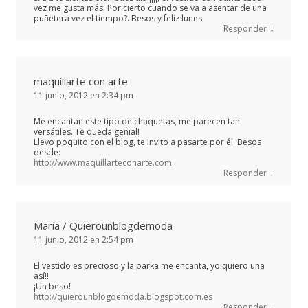
vez me gusta más. Por cierto cuando se va a asentar de una
puñetera vez el tiempo?. Besos y feliz lunes.
↓
Responder
maquillarte con arte
11 junio, 2012 en 2:34 pm
Me encantan este tipo de chaquetas, me parecen tan
versátiles. Te queda genial!
Llevo poquito con el blog, te invito a pasarte por él. Besos
desde:
http://www.maquillarteconarte.com
↓
Responder
María / Quierounblogdemoda
11 junio, 2012 en 2:54 pm
El vestido es precioso y la parka me encanta, yo quiero una
así!!
¡Un beso!
http://quierounblogdemoda.blogspot.com.es
↓
Responder