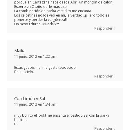
porque en Cartagena hace desde Abril un montón de calor.
Espero en Otoño darle más uso.
La combinación de parka vestidito me encanta.
Los calcetines no los veo en mí, la verdad…¡¡¡Pero todo es
ponerse y perder la vergüenza!!!
Un beso Edurne. Muackkk!!!
↓
Responder
Maika
11 junio, 2012 en 1:22 pm
Estas guapísima, me gusta tooooodo.
Besos cielo.
↓
Responder
Con Limón y Sal
11 junio, 2012 en 1:34 pm
muy bonito el look! me encanta el vestido así con la parka
besitos
L.
↓
Responder