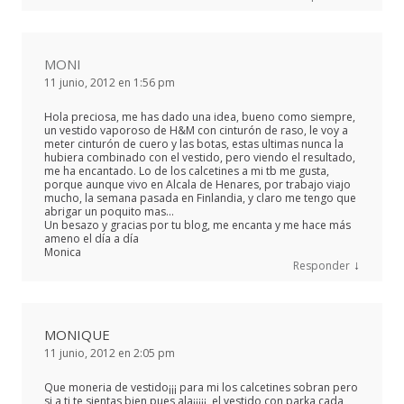
MONI
11 junio, 2012 en 1:56 pm
Hola preciosa, me has dado una idea, bueno como siempre,
un vestido vaporoso de H&M con cinturón de raso, le voy a
meter cinturón de cuero y las botas, estas ultimas nunca la
hubiera combinado con el vestido, pero viendo el resultado,
me ha encantado. Lo de los calcetines a mi tb me gusta,
porque aunque vivo en Alcala de Henares, por trabajo viajo
mucho, la semana pasada en Finlandia, y claro me tengo que
abrigar un poquito mas…
Un besazo y gracias por tu blog, me encanta y me hace más
ameno el día a día
Monica
↓
Responder
MONIQUE
11 junio, 2012 en 2:05 pm
Que moneria de vestido¡¡¡ para mi los calcetines sobran pero
si a ti te sientas bien pues ala¡¡¡¡¡, el vestido con parka cada