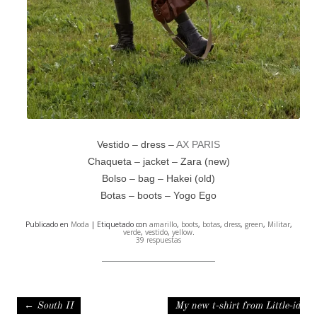
Vestido – dress –
AX PARIS
Chaqueta – jacket – Zara (new)
Bolso – bag – Hakei (old)
Botas – boots –
Yogo Ego
Publicado en
Moda
| Etiquetado con
amarillo
,
boots
,
botas
,
dress
,
green
,
Militar
,
verde
,
vestido
,
yellow
.
39 respuestas
Navegación de entradas
←
South II
My new t-shirt from Little-id