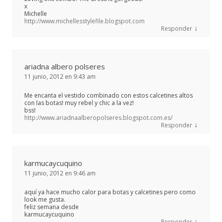
x
Michelle
http://www.michellesstylefile.blogspot.com
↓
Responder
ariadna albero polseres
11 junio, 2012 en 9:43 am
Me encanta el vestido combinado con estos calcetines altos
con las botas! muy rebel y chic a la vez!
bss!
http://www.ariadnaalberopolseres.blogspot.com.es/
↓
Responder
karmucaycuquino
11 junio, 2012 en 9:46 am
aquí ya hace mucho calor para botas y calcetines pero como
look me gusta.
feliz semana desde
karmucaycuquino
↓
Responder