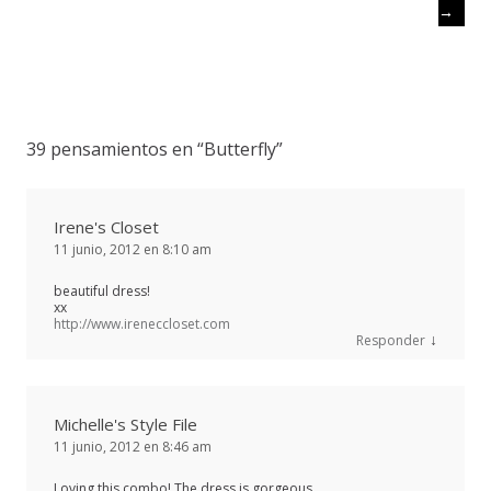
→
39 pensamientos en “
Butterfly
”
Irene's Closet
11 junio, 2012 en 8:10 am
beautiful dress!
xx
http://www.ireneccloset.com
↓
Responder
Michelle's Style File
11 junio, 2012 en 8:46 am
Loving this combo! The dress is gorgeous.