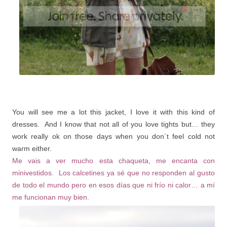
You will see me a lot this jacket, I love it with this kind of
dresses. And I know that not all of you love tights but… they
work really ok on those days when you don´t feel cold not
warm either.
Me vais a ver mucho esta chaqueta, me encanta con
minivestidos. Los calcetines ya sé que no responden al gusto
de todo el mundo pero en esos días que ni frío ni calor… a mí
me funcionan muy bien.