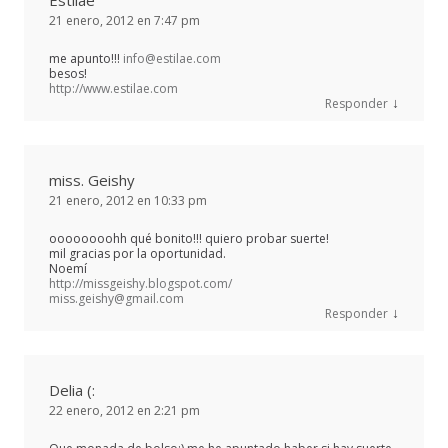
Estilae
21 enero, 2012 en 7:47 pm
me apunto!!!
info@estilae.com
besos!
http://www.estilae.com
↓
Responder
miss. Geishy
21 enero, 2012 en 10:33 pm
oooooooohh qué bonito!!! quiero probar suerte!
mil gracias por la oportunidad.
Noemí
http://missgeishy.blogspot.com/
miss.geishy@gmail.com
↓
Responder
Delia (:
22 enero, 2012 en 2:21 pm