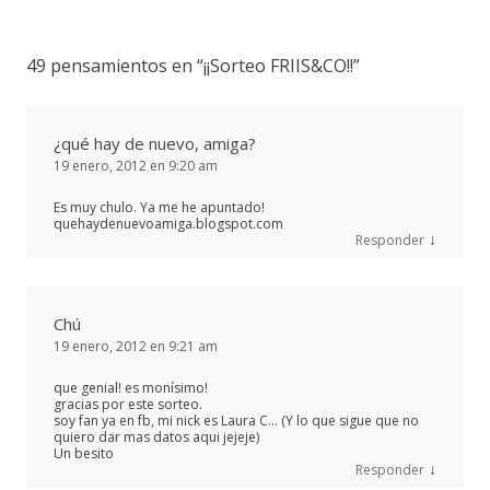
49 pensamientos en “
¡¡Sorteo FRIIS&CO!!
”
¿qué hay de nuevo, amiga?
19 enero, 2012 en 9:20 am
Es muy chulo. Ya me he apuntado!
quehaydenuevoamiga.blogspot.com
↓
Responder
Chú
19 enero, 2012 en 9:21 am
que genial! es monísimo!
gracias por este sorteo.
soy fan ya en fb, mi nick es Laura C… (Y lo que sigue que no
quiero dar mas datos aqui jejeje)
Un besito
↓
Responder