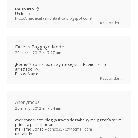
Me apunto! 🙂
Un beso
http://unachicafashiontastica.blogspot.com/
↓
Responder
Excess Baggage Mode
20 enero, 2012 en 7:27 am
¡Hecho! Yo pensaba que ya te seguía… Bueno,asunto
arreglado ^^
Besos, Mayte.
↓
Responder
Anonymous
20 enero, 2012 en 7:34 am
ayer conocí este blog (a través de Isabel) y me gustaría ser mi
primera participación
me llamo Conso –
conso3576@hotmail.com
un saludo