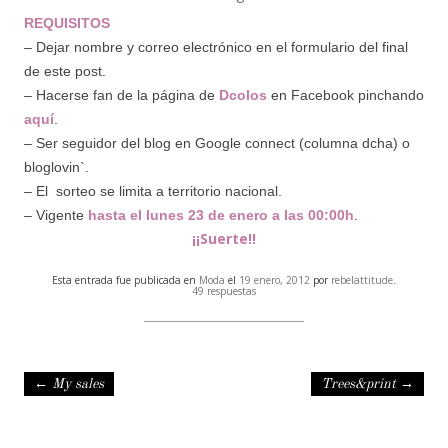
REQUISITOS
– Dejar nombre y correo electrónico en el formulario del final
de este post.
– Hacerse fan de la página de
Dcolos
en Facebook pinchando
aquí
.
– Ser seguidor del blog en Google connect (columna dcha) o
bloglovin`.
– El sorteo se limita a territorio nacional.
– Vigente
hasta el lunes 23 de enero a las 00:00h
.
¡¡Suerte!!
Esta entrada fue publicada en
Moda
el
19 enero, 2012
por
rebelattitude
.
49 respuestas
Navegación de entradas
←
My sales
Trees&print
→