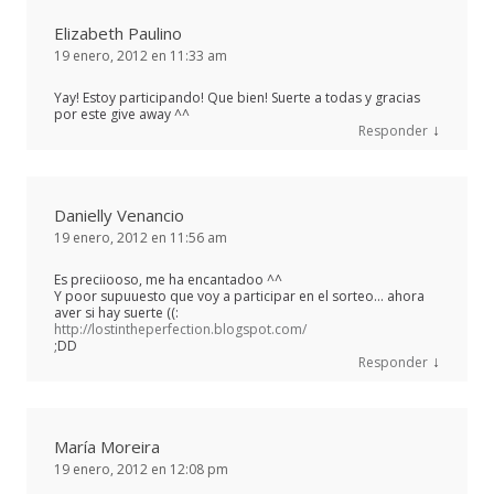
Elizabeth Paulino
19 enero, 2012 en 11:33 am
Yay! Estoy participando! Que bien! Suerte a todas y gracias
por este give away ^^
↓
Responder
Danielly Venancio
19 enero, 2012 en 11:56 am
Es preciiooso, me ha encantadoo ^^
Y poor supuuesto que voy a participar en el sorteo… ahora
aver si hay suerte ((:
http://lostintheperfection.blogspot.com/
;DD
↓
Responder
María Moreira
19 enero, 2012 en 12:08 pm