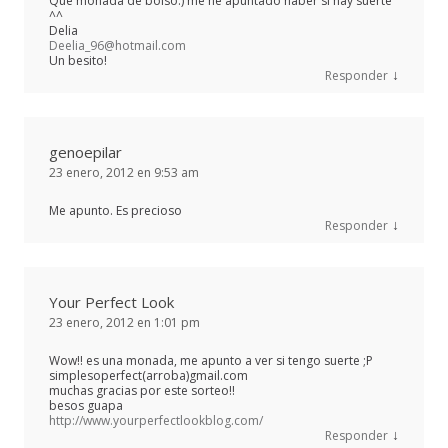
Que monada de bolso:) me he apuntado haber si hay suerte
^^
Delia
Deelia_96@hotmail.com
Un besito!
↓
Responder
genoepilar
23 enero, 2012 en 9:53 am
Me apunto. Es precioso
↓
Responder
Your Perfect Look
23 enero, 2012 en 1:01 pm
Wow!! es una monada, me apunto a ver si tengo suerte ;P
simplesoperfect(arroba)gmail.com
muchas gracias por este sorteo!!
besos guapa
http://www.yourperfectlookblog.com/
↓
Responder