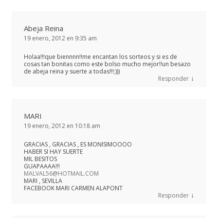
Abeja Reina
19 enero, 2012 en 9:35 am
Holaa!!!que biennnn!!me encantan los sorteos y si es de
cosas tan bonitas como este bolso mucho mejor!!un besazo
de abeja reina y suerte a todas!!!;)))
↓
Responder
MARI
19 enero, 2012 en 10:18 am
GRACIAS , GRACIAS , ES MONISIMOOOO
HABER SI HAY SUERTE
MIL BESITOS
GUAPAAAA!!!
MALVAL56@HOTMAIL.COM
MARI , SEVILLA
FACEBOOK MARI CARMEN ALAPONT
↓
Responder