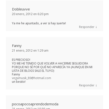
Dobleuvve
20 enero, 2012 en 6:20 pm
Ya me he apuntado, a ver si hay suerte!
↓
Responder
Fanny
21 enero, 2012 en 1:29 am
ES PRECIOSO!
YO ME HE TENIDO QUE VOLVER A HACERME SEGUIDORA
PORQUE NO SÉ POR QUÉ NO APARECÍA YA (AUNQUE EN MI
LISTA DE BLOGS SALE EL TUYO)
Fanny
vegamusik_89@hotmail.com
un besito!
↓
Responder
pocoapocoaprendodemoda
21 enero, 2012 en 10:39 am