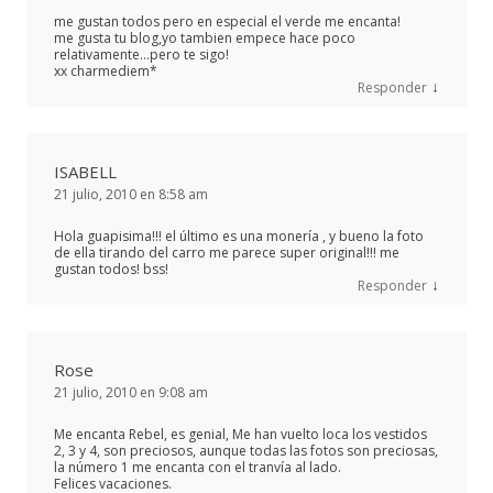
me gustan todos pero en especial el verde me encanta!
me gusta tu blog,yo tambien empece hace poco
relativamente…pero te sigo!
xx charmediem*
↓
Responder
ISABELL
21 julio, 2010 en 8:58 am
Hola guapisima!!! el último es una monería , y bueno la foto
de ella tirando del carro me parece super original!!! me
gustan todos! bss!
↓
Responder
Rose
21 julio, 2010 en 9:08 am
Me encanta Rebel, es genial, Me han vuelto loca los vestidos
2, 3 y 4, son preciosos, aunque todas las fotos son preciosas,
la número 1 me encanta con el tranvía al lado.
Felices vacaciones.