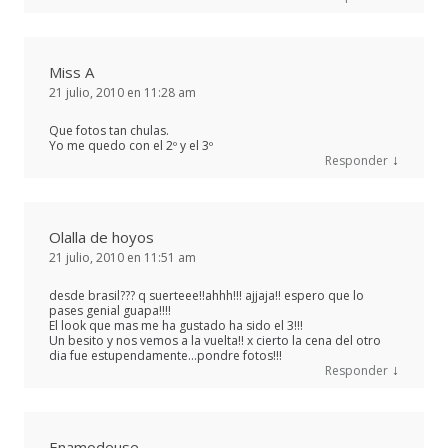
Miss A
21 julio, 2010 en 11:28 am
Que fotos tan chulas.
Yo me quedo con el 2º y el 3º
↓
Responder
Olalla de hoyos
21 julio, 2010 en 11:51 am
desde brasil??? q suerteee!!ahhh!!! ajjaja!! espero que lo
pases genial guapa!!!!
El look que mas me ha gustado ha sido el 3!!!
Un besito y nos vemos a la vuelta!! x cierto la cena del otro
dia fue estupendamente…pondre fotos!!!
↓
Responder
Enamodeuse