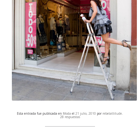
Esta entrada fue publicada en
Moda
el
21 julio, 2010
por
rebelattitude
.
28 respuestas