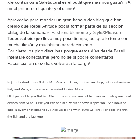
¿le contamos a Saleta cuál es el outfit que más nos gusta? ¡A
mí el primero, el quinto y el último!
Aprovecho para mandar un gran beso a dos blog que han
creído que Rebel Attitude podía formar parte de su sección
«Blog de la semana»:
Fashionablemente
y
Style&Pleasure
.
Todos sabéis que llevo muy poco tiempo, así que lo tomo con
mucha ilusión y muchísimo agradecimiento.
Por cierto, os pido disculpas porque estos días desde Brasil
intentaré conectarme pero no sé si podré comentaros.
Paciencia, en diez días volveré a la carga!!
In june I talked about Saleta Marañon and
Suite,
her fashion shop, with clothes from
Italy and Paris, and a space dedicated to Vero Moda.
Ok, I present to you Saleta. She has shown us some of her most interesting and cool
clothes from Suite. Here you can see she wears her own inspiration. She looks so
cute in every photographs put, ¿do we tell her wich outfit we love? I choose the first,
the fitfh and the last one!