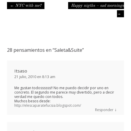
Navegación de entradas
←
NYC with me?
Happy nigths – sad mornings
→
28 pensamientos en “
Saleta&Suite
”
Itsaso
21 julio, 2010 en 8:13 am
Me gustan todossssss!! No me puedo decidir por uno en
concreto. El segundo me parece muy divertido, pero a decir
verdad me quedo con todos.
Muchos besos desde:
http://elescaparatefucsia.blogspot.com/
↓
Responder