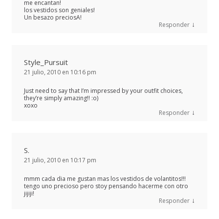
me encantan!
los vestidos son geniales!
Un besazo preciosA!
↓
Responder
Style_Pursuit
21 julio, 2010 en 10:16 pm
Just need to say that I’m impressed by your outfit choices,
they’re simply amazing!! :o)
xoxo
↓
Responder
S.
21 julio, 2010 en 10:17 pm
mmm cada dia me gustan mas los vestidos de volantitos!!!
tengo uno precioso pero stoy pensando hacerme con otro
jijiji!
↓
Responder