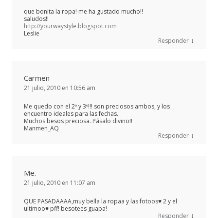
que bonita la ropa! me ha gustado mucho!!
saludos!!
http://yourwaystyle.blogspot.com
Leslie
↓
Responder
Carmen
21 julio, 2010 en 10:56 am
Me quedo con el 2º y 3º!!! son preciosos ambos, y los
encuentro ideales para las fechas.
Muchos besos preciosa. Pásalo divino!!
Manmen_AQ
↓
Responder
Me.
21 julio, 2010 en 11:07 am
QUE PASADAAAA,muy bella la ropaa y las fotoos♥ 2 y el
ultimoo♥ pff! besotees guapa!
↓
Responder