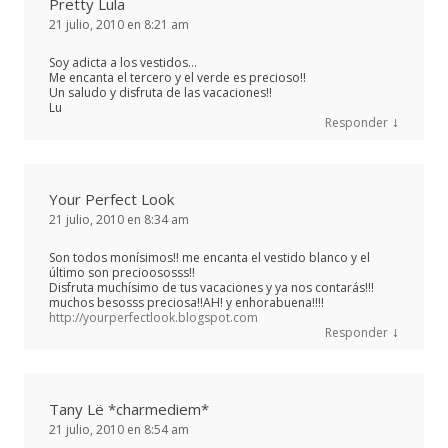
Pretty Lula
21 julio, 2010 en 8:21 am
Soy adicta a los vestidos…
Me encanta el tercero y el verde es precioso!!
Un saludo y disfruta de las vacaciones!!
Lu
↓
Responder
Your Perfect Look
21 julio, 2010 en 8:34 am
Son todos monísimos!! me encanta el vestido blanco y el
último son precioososss!!
Disfruta muchísimo de tus vacaciones y ya nos contarás!!!
muchos besosss preciosa!!AH! y enhorabuena!!!!
http://yourperfectlook.blogspot.com
↓
Responder
Tany Lë *charmediem*
21 julio, 2010 en 8:54 am