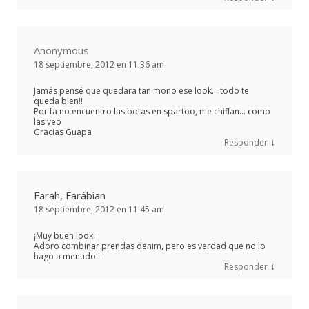
Anonymous
18 septiembre, 2012 en 11:36 am
Jamás pensé que quedara tan mono ese look….todo te
queda bien!!
Por fa no encuentro las botas en spartoo, me chiflan… como
las veo
Gracias Guapa
↓
Responder
Farah, Farábian
18 septiembre, 2012 en 11:45 am
¡Muy buen look!
Adoro combinar prendas denim, pero es verdad que no lo
hago a menudo…
↓
Responder