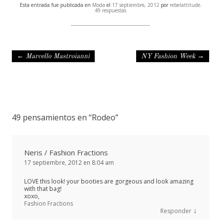
Esta entrada fue publicada en
Moda
el
17 septiembre, 2012
por
rebelattitude
.
49 respuestas
Navegación de entradas
←
Marcello Mastroianni
NY Fashion Week
→
49 pensamientos en “
Rodeo
”
Neris / Fashion Fractions
17 septiembre, 2012 en 8:04 am
LOVE this look! your booties are gorgeous and look amazing
with that bag!
xoxo,
Fashion Fractions
↓
Responder