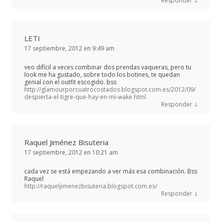
Responder
LETI
17 septiembre, 2012 en 9:49 am
veo difícil a veces combinar dos prendas vaqueras, pero tu
look me ha gustado, sobre todo los botines, te quedan
genial con el outfit escogido. bss
http://glamourporcuatrocostados.blogspot.com.es/2012/09/
despierta-el-tigre-que-hay-en-mi-wake.html
↓
Responder
Raquel Jiménez Bisuteria
17 septiembre, 2012 en 10:21 am
cada vez se está empezando a ver más esa combinación. Bss
Raquel
http://raqueljimenezbisuteria.blogspot.com.es/
↓
Responder