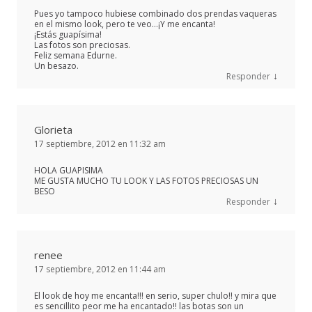
Pues yo tampoco hubiese combinado dos prendas vaqueras
en el mismo look, pero te veo…¡Y me encanta!
¡Estás guapísima!
Las fotos son preciosas.
Feliz semana Edurne.
Un besazo.
↓
Responder
Glorieta
17 septiembre, 2012 en 11:32 am
HOLA GUAPISIMA
ME GUSTA MUCHO TU LOOK Y LAS FOTOS PRECIOSAS UN
BESO
↓
Responder
renee
17 septiembre, 2012 en 11:44 am
El look de hoy me encanta!!! en serio, super chulo!! y mira que
es sencillito peor me ha encantado!! las botas son un