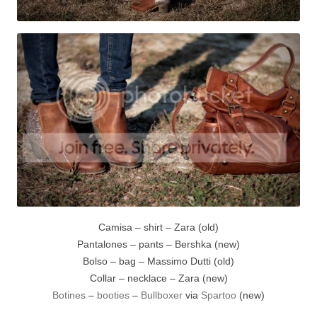
Camisa – shirt – Zara (old)
Pantalones – pants – Bershka (new)
Bolso – bag – Massimo Dutti (old)
Collar – necklace – Zara (new)
Botines
–
booties
–
Bullboxer
via
Spartoo
(new)