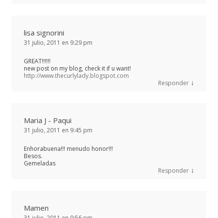
lisa signorini
31 julio, 2011 en 9:29 pm
GREAT!!!!!!
new post on my blog, check it if u want!
http://www.thecurlylady.blogspot.com
↓
Responder
Maria J - Paqui
31 julio, 2011 en 9:45 pm
Enhorabuena!!! menudo honor!!!
Besos.
Gemeladas
↓
Responder
Mamen
31 julio, 2011 en 9:56 pm