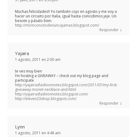
Muchas felicidades!! Yo también cojo en agosto y me voy a
hacer un circuito por Italia, igual hasta coincidimos jeje. Un
besote y pásalo bien.
http://mirinconcitodenuncajamas.blogspot.com/
↓
Responder
Yajaira
1 agosto, 2011 en 2:00 am
te ves muy bien
I’m hosting a GIVEAWAY – check out my blog page and
participate
http://yajairasfashionnotes.blogspot.com/2011/07/my-first-
giveaway-monet-necklace-and.html
http://yajairasfashionnotes.blogspot.com/
http://eleven23shop.blogspot.com/
↓
Responder
Lynn
1 agosto, 2011 en 4:48 am