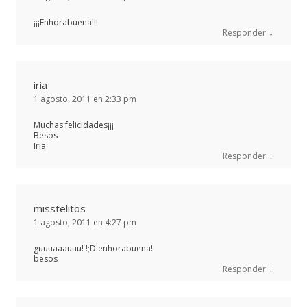
¡¡¡Enhorabuena!!!
↓
Responder
iria
1 agosto, 2011 en 2:33 pm
Muchas felicidades¡¡¡
Besos
Iria
↓
Responder
misstelitos
1 agosto, 2011 en 4:27 pm
guuuaaauuu! !;D enhorabuena!
besos
↓
Responder