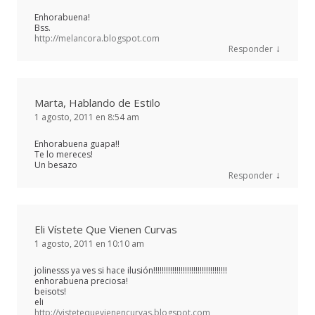
Enhorabuena!
Bss.
http://melancora.blogspot.com
↓
Responder
Marta, Hablando de Estilo
1 agosto, 2011 en 8:54 am
Enhorabuena guapa!!
Te lo mereces!
Un besazo
↓
Responder
Eli Vístete Que Vienen Curvas
1 agosto, 2011 en 10:10 am
jolinesss ya ves si hace ilusión!!!!!!!!!!!!!!!!!!!!!!!!!!!!!!!!!!!
enhorabuena preciosa!
beisots!
eli
http://vistetequevienencurvas.blogspot.com