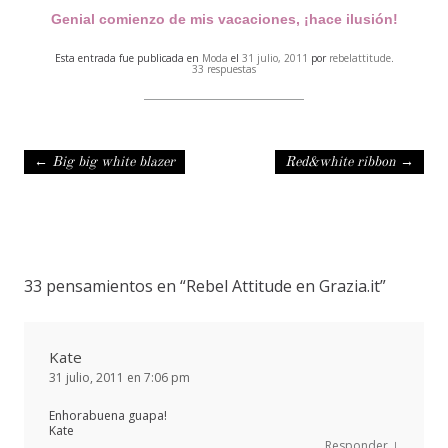
Genial comienzo de mis vacaciones, ¡hace ilusión!
Esta entrada fue publicada en
Moda
el
31 julio, 2011
por
rebelattitude
.
33 respuestas
Navegación de entradas
←
Big big white blazer
Red&white ribbon
→
33 pensamientos en “
Rebel Attitude en Grazia.it
”
Kate
31 julio, 2011 en 7:06 pm
Enhorabuena guapa!
Kate
↓
Responder