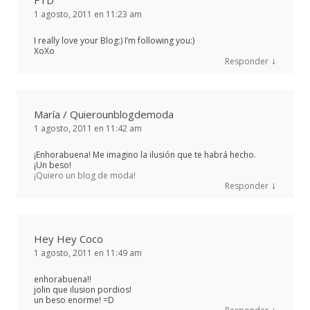
FTD
1 agosto, 2011 en 11:23 am
I really love your Blog:) I’m following you:)
XoXo
↓
Responder
María / Quierounblogdemoda
1 agosto, 2011 en 11:42 am
¡Enhorabuena! Me imagino la ilusión que te habrá hecho.
¡Un beso!
¡Quiero un blog de moda!
↓
Responder
Hey Hey Coco
1 agosto, 2011 en 11:49 am
enhorabuena!!
jolin que ilusion pordios!
un beso enorme! =D
↓