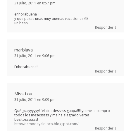
31 julio, 2011 en 8:57 pm
enhorabuena !!
y que pases unas muy buenas vacaciones 🙂
un beso !
↓
Responder
marblava
31 julio, 2011 en 9:06 pm
Enhorabuena!!
↓
Responder
Miss Lou
31 julio, 2011 en 9:09 pm
Qué guayyyyyy! felicidadesssss guapa!!!! yo me la compro
todos los mesesssss y me ha alegrado verte!
besitosssssss!
http://demodayaloloco.blogspot.com/
↓
Responder