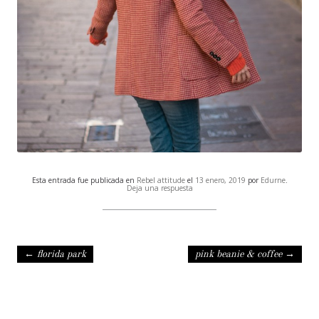
Esta entrada fue publicada en
Rebel attitude
el
13 enero, 2019
por
Edurne
.
Deja una respuesta
Navegación de entradas
←
florida park
pink beanie & coffee
→