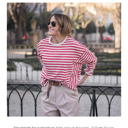
Esta entrada fue publicada en
Rebel attitude
el
9 enero, 2019
por
Edurne
.