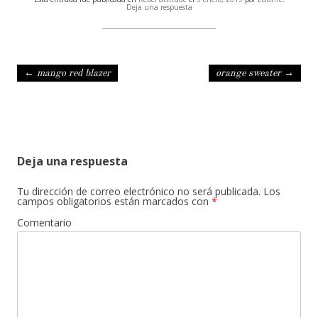
Deja una respuesta
Navegación de entradas
←
mango red blazer
orange sweater
→
Deja una respuesta
Tu dirección de correo electrónico no será publicada.
Los
campos obligatorios están marcados con
*
Comentario