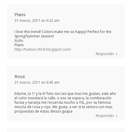
Plami
31 marzo, 2011 en 6:32 am
I love this trend! Colors make me so happy! Perfect for the
Spring/Summer season!
XoXo
Plami
http://fashion-thrill.blogspot.com/
↓
Responder
Rose
31 marzo, 2011 en 6:45 am
Edurne, la 1ª y la 6ª foto son las que mas me gustan, este año
el color inundará la calle, o eso se espera, la combinación
fucsia y naranja me recuerda mucho a YSL, por su famosa
mezcla de rosa y rojo. Me gusta, a ver si te vemos con mas
propuestas de estas. Besos guapa
↓
Responder