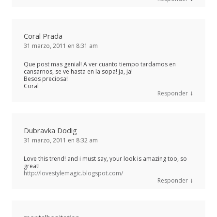
Coral Prada
31 marzo, 2011 en 8:31 am
Que post mas genial! A ver cuanto tiempo tardamos en
cansarnos, se ve hasta en la sopa! ja, ja!
Besos preciosa!
Coral
↓
Responder
Dubravka Dodig
31 marzo, 2011 en 8:32 am
Love this trend! and i must say, your look is amazing too, so
great!
http://lovestylemagic.blogspot.com/
↓
Responder