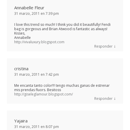
Annabelle Fleur
31 marzo, 2011 en 7:39 pm
I love this trend so much! I think you did it beautifully! Fendi
bag is gorgeous and Brian Atwood is fantastic as always!
Kisses,
Annabelle
http://vivaluxury.blogspot.com
↓
Responder
cristina
31 marzo, 2011 en 7:42 pm
Me encanta tanto color!!! tengo muchas ganas de estrenar
mis prendas fluors. Besitoss
http://giseleglamour.blogspot.com/
↓
Responder
Yajaira
31 marzo, 2011 en 8:07 pm