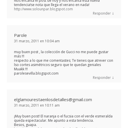
Nos encanta el post de hoy y nos encanta esta nueva
tendencia!se nota que llega el verano en nada!
http://www.solounpar.blogspot.com
↓
Responder
Parole
31 marzo, 2011 en 10:04 am
muy buen post , la colección de Gucci no me puede gustar
más !!!
respecto a lo que me comentastes; Te tienes que atrever con
lso cortes asimétricos seguro que te quedan geniales
Muakk !!!
parolesevilla.blogspot.com
↓
Responder
elglamourestaenlosdetalles@gmail.com
31 marzo, 2011 en 10:11 am
¡Muy buen post! El naranja o el fucsia con el verde esmeralda
queda espectacular. Me apunto a esta tendencia.
Besos, guapa.