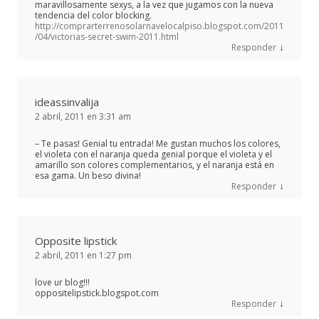
maravillosamente sexys, a la vez que jugamos con la nueva
tendencia del color blocking.
http://comprarterrenosolarnavelocalpiso.blogspot.com/2011
/04/victorias-secret-swim-2011.html
↓
Responder
ideassinvalija
2 abril, 2011 en 3:31 am
– Te pasas! Genial tu entrada! Me gustan muchos los colores,
el violeta con el naranja queda genial porque el violeta y el
amarillo son colores complementarios, y el naranja está en
esa gama. Un beso divina!
↓
Responder
Opposite lipstick
2 abril, 2011 en 1:27 pm
love ur blog!!!
oppositelipstick.blogspot.com
↓
Responder