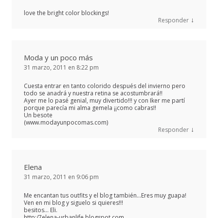
love the bright color blockings!
↓
Responder
Moda y un poco más
31 marzo, 2011 en 8:22 pm
Cuesta entrar en tanto colorido después del invierno pero
todo se anadrá y nuestra retina se acostumbrará!!
Ayer me lo pasé genial, muy divertido!!! y con Iker me partí
porque parecía mi alma gemela ¡¡como cabras!!
Un besote
(www.modayunpocomas.com)
↓
Responder
Elena
31 marzo, 2011 en 9:06 pm
Me encantan tus outfits y el blog también…Eres muy guapa!
Ven en mi blog y siguelo si quieres!!!
besitos… Eli.
http:/7elena-urbanlife.blogspot.com