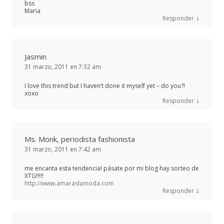
bss
Maria
↓
Responder
Jasmin
31 marzo, 2011 en 7:32 am
I love this trend but I haven’t done it myself yet – do you?!
xoxo
↓
Responder
Ms. Monk, periodista fashionista
31 marzo, 2011 en 7:42 am
me encanta esta tendencia! pásate por mi blog hay sorteo de
XTG!!!!!
http://www.amaraslamoda.com
↓
Responder