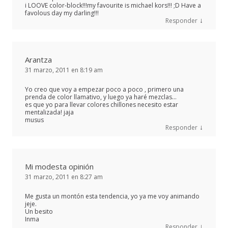
i LOOVE color-block!!!my favourite is michael kors!!! ;D Have a
favolous day my darling!!!
↓
Responder
Arantza
31 marzo, 2011 en 8:19 am
Yo creo que voy a empezar poco a poco , primero una
prenda de color llamativo, y luego ya haré mezclas…
es que yo para llevar colores chillones necesito estar
mentalizada! jaja
musus
↓
Responder
Mi modesta opinión
31 marzo, 2011 en 8:27 am
Me gusta un montón esta tendencia, yo ya me voy animando
jeje.
Un besito
Inma
↓
Responder