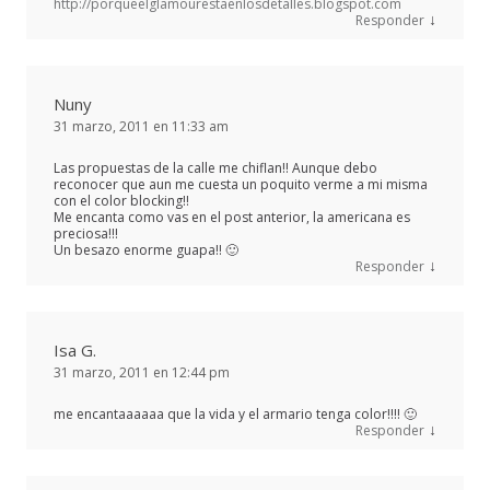
http://porqueelglamourestaenlosdetalles.blogspot.com
↓
Responder
Nuny
31 marzo, 2011 en 11:33 am
Las propuestas de la calle me chiflan!! Aunque debo
reconocer que aun me cuesta un poquito verme a mi misma
con el color blocking!!
Me encanta como vas en el post anterior, la americana es
preciosa!!!
Un besazo enorme guapa!! 🙂
↓
Responder
Isa G.
31 marzo, 2011 en 12:44 pm
me encantaaaaaa que la vida y el armario tenga color!!!! 🙂
↓
Responder