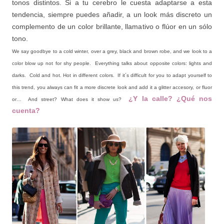
tonos distintos. Si a tu cerebro le cuesta adaptarse a esta
tendencia, siempre puedes añadir, a un look más discreto un
complemento de un color brillante, llamativo o flúor en un sólo
tono.
We say goodbye to a cold winter, over a grey, black and brown robe, and we look to a
color blow up not for shy people. Everything talks about opposite colors: lights and
darks. Cold and hot. Hot in different colors. If it´s difficult for you to adapt yourself to
this trend, you always can fit a more discrete look and add it a glitter accesory, or fluor
¿Y la calle? ¿Qué nos
or… And street? What does it show us?
cuenta?