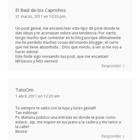
El Baúl de los Caprichos
31 marzo, 2011 en 10:33 pm
Un post genial, me encanta leer este tipo de post donde te
dan ideas y te aconsejan sobre una tendencia. Por cierto,
tengo mucho que comentar en tu blog porque últimamente
me he perdido muchas cosas del mundo blogger, el curre
que me tiene absorbida… Dios que miedo, a ver si me voy a
hacer adicta!
Este finde sigo revisando tus post, que me encantan!
Mil besos y feliz viernes!
↓
Responder
TatoOm
1 abril, 2011 en 12:20 am
Tu siempre te sales con la tuya y luces genial!!
Tan estilosa!
Ps. Mañana publico una entrada en donde te puse como
enlace…sip, me inspire en tus jeans a la cadera y me lance a
la calle!!
Besos!
↓
Responder