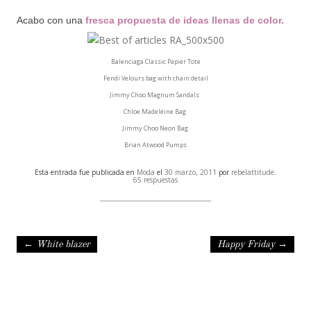
Y
Acabo con una
fresca propuesta de ideas llenas de color.
Balenciaga Classic Papier Tote
Fendi Velours bag with chain detail
Jimmy Choo Magnum Sandals
Chloe Madeleine Bag
Jimmy Choo Neon Bag
Brian Atwood Pumps
Esta entrada fue publicada en
Moda
el
30 marzo, 2011
por
rebelattitude
.
65 respuestas
Navegación de entradas
←
White blazer
Happy Friday
→