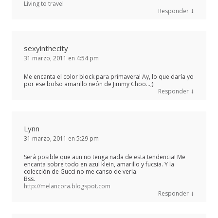
Living to travel
↓
Responder
sexyinthecity
31 marzo, 2011 en 4:54 pm
Me encanta el color block para primavera! Ay, lo que daría yo
por ese bolso amarillo neón de Jimmy Choo…;)
↓
Responder
Lynn
31 marzo, 2011 en 5:29 pm
Será posible que aun no tenga nada de esta tendencia! Me
encanta sobre todo en azul klein, amarillo y fucsia. Y la
colección de Gucci no me canso de verla.
Bss.
http://melancora.blogspot.com
↓
Responder