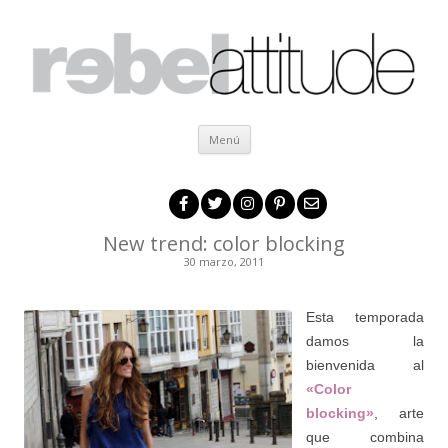
Ir al contenido
Menú
New trend: color blocking
30 marzo, 2011
.
Esta temporada
damos la
bienvenida al
«Color
blocking»
, arte
que combina