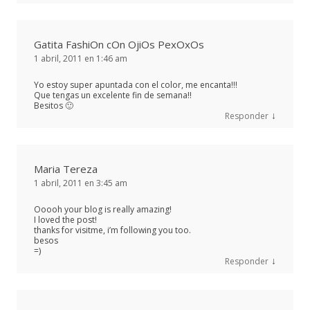
Gatita FashiOn cOn OjiOs PexOxOs
1 abril, 2011 en 1:46 am
Yo estoy super apuntada con el color, me encanta!!!
Que tengas un excelente fin de semana!!
Besitos 🙂
↓
Responder
Maria Tereza
1 abril, 2011 en 3:45 am
Ooooh your blog is really amazing!
I loved the post!
thanks for visitme, i’m following you too.
besos
=)
↓
Responder