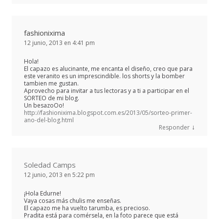
fashionixima
12 junio, 2013 en 4:41 pm
Hola!
El capazo es alucinante, me encanta el diseño, creo que para
este veranito es un imprescindible. los shorts y la bomber
tambien me gustan.
Aprovecho para invitar a tus lectoras y a ti a participar en el
SORTEO de mi blog.
Un besazoOo!
http://fashionixima.blogspot.com.es/2013/05/sorteo-primer-
ano-del-blog.html
↓
Responder
Soledad Camps
12 junio, 2013 en 5:22 pm
¡Hola Edurne!
Vaya cosas más chulis me enseñas.
El capazo me ha vuelto tarumba, es precioso.
Pradita está para comérsela, en la foto parece que está