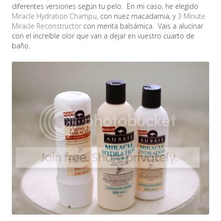
diferentes versiones según tu pelo. En mi caso, he elegido
Miracle Hydration Champu
, con nuez macadamia, y
3 Minute
Miracle Reconstructor
con menta balsámica. Vais a alucinar
con el increíble olor que van a dejar en vuestro cuarto de
baño.