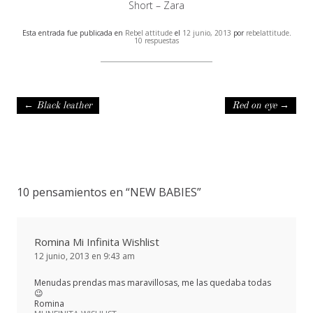
Short – Zara
Esta entrada fue publicada en
Rebel attitude
el
12 junio, 2013
por
rebelattitude
.
10 respuestas
Navegación de entradas
←
Black leather
Red on eye
→
10 pensamientos en “
NEW BABIES
”
Romina Mi Infinita Wishlist
12 junio, 2013 en 9:43 am
Menudas prendas mas maravillosas, me las quedaba todas
😉
Romina