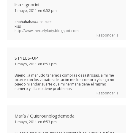
lisa signorini
1 mayo, 2011 en 6:52 pm
ahahahaha»»» so cute!
kiss
http://www.thecurlylady.blogspot.com
↓
Responder
STYLES-UP
1 mayo, 2011 en 6:53 pm
Bueno…a menudo tenemos compras desastrosas, a mi me
ocurre con los zapatos de tacón me los compro y luego no
puedo ni andar,suerte que mi hermana tiene el mismo
numero y ella no tiene problemas.
↓
Responder
María / Quierounblogdemoda
1 mayo, 2011 en 6:53 pm