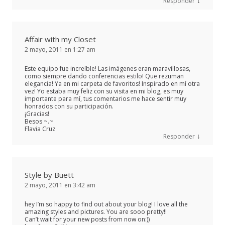
↓
Responder
Affair with my Closet
2 mayo, 2011 en 1:27 am
Este equipo fue increíble! Las imágenes eran maravillosas,
como siempre dando conferencias estilo! Que rezuman
elegancia! Ya en mi carpeta de favoritos! Inspirado en mí otra
vez! Yo estaba muy feliz con su visita en mi blog, es muy
importante para mí, tus comentarios me hace sentir muy
honrados con su participación.
¡Gracias!
Besos ~.~
Flavia Cruz
↓
Responder
Style by Buett
2 mayo, 2011 en 3:42 am
hey I’m so happy to find out about your blog! I love all the
amazing styles and pictures. You are sooo pretty!!
Can’t wait for your new posts from now on:))