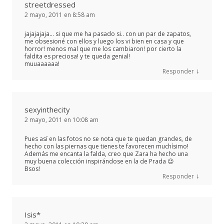
streetdressed
2 mayo, 2011 en 8:58 am
jajajajaja… si que me ha pasado si.. con un par de zapatos,
me obsesioné con ellos y luego los vi bien en casa y que
horror! menos mal que me los cambiaron! por cierto la
faldita es preciosa! y te queda genial!
muuaaaaaa!
↓
Responder
sexyinthecity
2 mayo, 2011 en 10:08 am
Pues así en las fotos no se nota que te quedan grandes, de
hecho con las piernas que tienes te favorecen muchísimo!
Además me encanta la falda, creo que Zara ha hecho una
muy buena colección inspirándose en la de Prada 😉
Bsos!
↓
Responder
Isis*