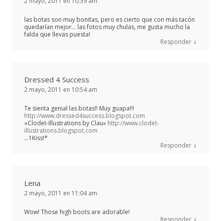
2 mayo, 2011 en 10:39 am
las botas son muy bonitas, pero es cierto que con más tacón
quedarían mejor… las fotos muy chulas, me gusta mucho la
falda que llevas puesta!
↓
Responder
Dressed 4 Success
2 mayo, 2011 en 10:54 am
Te sienta genial las botas!! Muy guapa!!!
http://www.dressed4success.blogspot.com
«Clodet-Illustrations by Clau»
http://www.clodet-
illustrations.blogspot.com
…1Kiss!*
↓
Responder
Lena
2 mayo, 2011 en 11:04 am
Wow! Those high boots are adorable!
↓
Responder