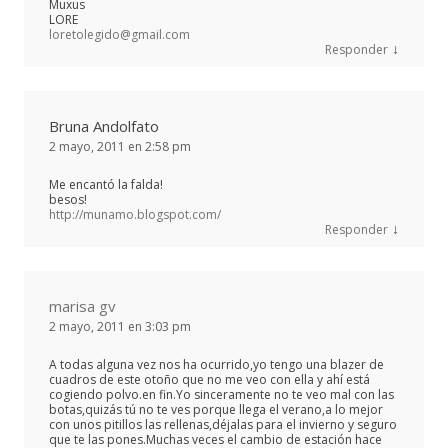
Muxus
LORE
loretolegido@gmail.com
↓
Responder
Bruna Andolfato
2 mayo, 2011 en 2:58 pm
Me encantó la falda!
besos!
http://munamo.blogspot.com/
↓
Responder
marisa gv
2 mayo, 2011 en 3:03 pm
A todas alguna vez nos ha ocurrido,yo tengo una blazer de
cuadros de este otoño que no me veo con ella y ahí está
cogiendo polvo.en fin.Yo sinceramente no te veo mal con las
botas,quizás tú no te ves porque llega el verano,a lo mejor
con unos pitillos las rellenas,déjalas para el invierno y seguro
que te las pones.Muchas veces el cambio de estación hace