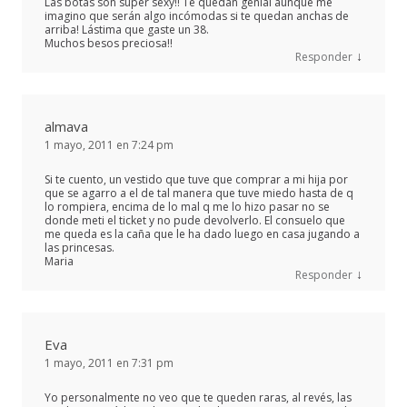
Las botas son súper sexy!! Te quedan genial aunque me
imagino que serán algo incómodas si te quedan anchas de
arriba! Lástima que gaste un 38.
Muchos besos preciosa!!
↓
Responder
almava
1 mayo, 2011 en 7:24 pm
Si te cuento, un vestido que tuve que comprar a mi hija por
que se agarro a el de tal manera que tuve miedo hasta de q
lo rompiera, encima de lo mal q me lo hizo pasar no se
donde meti el ticket y no pude devolverlo. El consuelo que
me queda es la caña que le ha dado luego en casa jugando a
las princesas.
Maria
↓
Responder
Eva
1 mayo, 2011 en 7:31 pm
Yo personalmente no veo que te queden raras, al revés, las