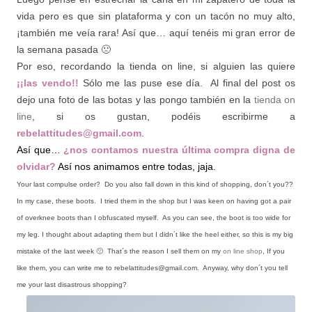
vida pero es que sin plataforma y con un tacón no muy alto,
¡también me veía rara! Así que… aquí tenéis mi gran error de
la semana pasada 🙁
Por eso, recordando la tienda on line, si alguien las quiere
¡¡las vendo!!
Sólo me las puse ese día. Al final del post os
dejo una foto de las botas y las pongo también en la
tienda on
line
, si os gustan, podéis escribirme a
rebelattitudes@gmail.com
.
Así que…
¿nos contamos nuestra última compra digna de
olvidar?
Así nos animamos entre todas, jaja.
Your last compulse order? Do you also fall down in this kind of shopping, don´t you??
In my case, these boots. I tried them in the shop but I was keen on having got a pair
of overknee boots than I obfuscated myself. As you can see, the boot is too wide for
my leg. I thought about adapting them but I didn´t like the heel either, so this is my big
mistake of the last week 🙁 That´s the reason I sell them on my
on line shop
, If you
like them, you can write me to rebelattitudes@gmail.com. Anyway, why don´t you tell
me your last disastrous shopping?