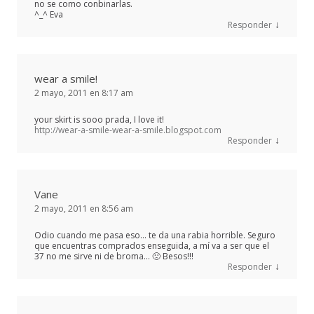
no se como conbinarlas.
^_^ Eva
↓
Responder
wear a smile!
2 mayo, 2011 en 8:17 am
your skirt is sooo prada, I love it!
http://wear-a-smile-wear-a-smile.blogspot.com
↓
Responder
Vane
2 mayo, 2011 en 8:56 am
Odio cuando me pasa eso… te da una rabia horrible. Seguro
que encuentras comprados enseguida, a mí va a ser que el
37 no me sirve ni de broma… 🙁 Besos!!!
↓
Responder