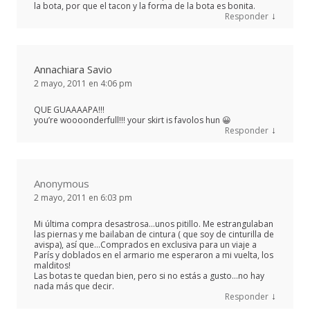
la bota, por que el tacon y la forma de la bota es bonita.
↓
Responder
Annachiara Savio
2 mayo, 2011 en 4:06 pm
QUE GUAAAAPA!!!
you’re woooonderfull!!! your skirt is favolos hun 😀
↓
Responder
Anonymous
2 mayo, 2011 en 6:03 pm
Mi última compra desastrosa…unos pitillo. Me estrangulaban
las piernas y me bailaban de cintura ( que soy de cinturilla de
avispa), así que…Comprados en exclusiva para un viaje a
París y doblados en el armario me esperaron a mi vuelta, los
malditos!
Las botas te quedan bien, pero si no estás a gusto…no hay
nada más que decir.
↓
Responder