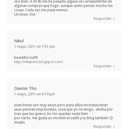
veo bien. A mí tb me ha pasado alguna vez arrepentirme de
algunas compras que hago, aunque suelo pensar mucho las
cosas. Cada vez me pasa menos.
Un beso: Eva
↓
Responder
Nikol
1 mayo, 2011 en 7:51 pm
beautiful outfit
http://nikijeans.blogspot.com/
↓
Responder
Dianne Tho
1 mayo, 2011 en 8:19 pm
esas botas son muy sexys pero para ellas necesitas tener
unas piernas muy bonitas, cosa que yo no tengo.. ahaha por
mas que las quiera, no me quedan nada bien
por cierto, me gusta un montón el outfit y tu blog también 🙂
muaks
↓
Responder