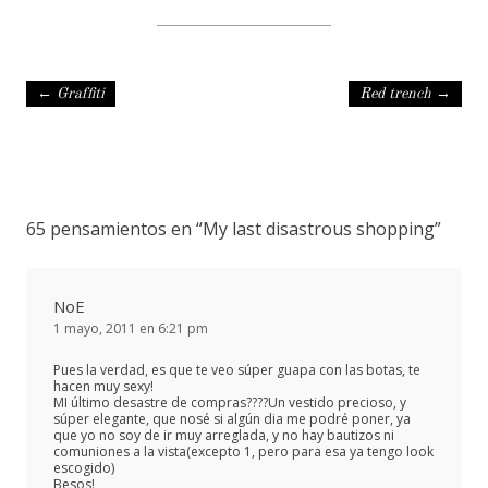
Navegación de entradas
←
Graffiti
Red trench
→
65 pensamientos en “
My last disastrous shopping
”
NoE
1 mayo, 2011 en 6:21 pm
Pues la verdad, es que te veo súper guapa con las botas, te
hacen muy sexy!
MI último desastre de compras????Un vestido precioso, y
súper elegante, que nosé si algún dia me podré poner, ya
que yo no soy de ir muy arreglada, y no hay bautizos ni
comuniones a la vista(excepto 1, pero para esa ya tengo look
escogido)
Besos!