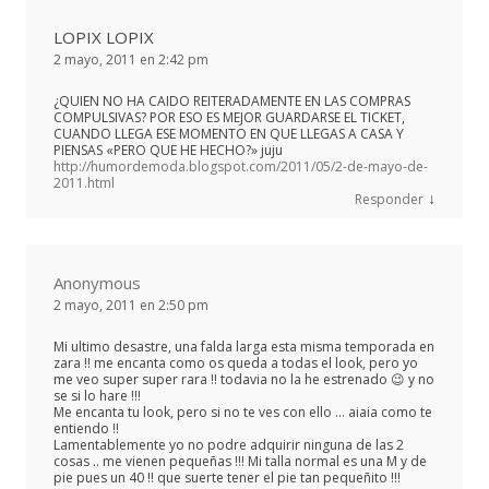
LOPIX LOPIX
2 mayo, 2011 en 2:42 pm
¿QUIEN NO HA CAIDO REITERADAMENTE EN LAS COMPRAS
COMPULSIVAS? POR ESO ES MEJOR GUARDARSE EL TICKET,
CUANDO LLEGA ESE MOMENTO EN QUE LLEGAS A CASA Y
PIENSAS «PERO QUE HE HECHO?» juju
http://humordemoda.blogspot.com/2011/05/2-de-mayo-de-
2011.html
↓
Responder
Anonymous
2 mayo, 2011 en 2:50 pm
Mi ultimo desastre, una falda larga esta misma temporada en
zara !! me encanta como os queda a todas el look, pero yo
me veo super super rara !! todavia no la he estrenado 😉 y no
se si lo hare !!!
Me encanta tu look, pero si no te ves con ello … aiaia como te
entiendo !!
Lamentablemente yo no podre adquirir ninguna de las 2
cosas .. me vienen pequeñas !!! Mi talla normal es una M y de
pie pues un 40 !! que suerte tener el pie tan pequeñito !!!