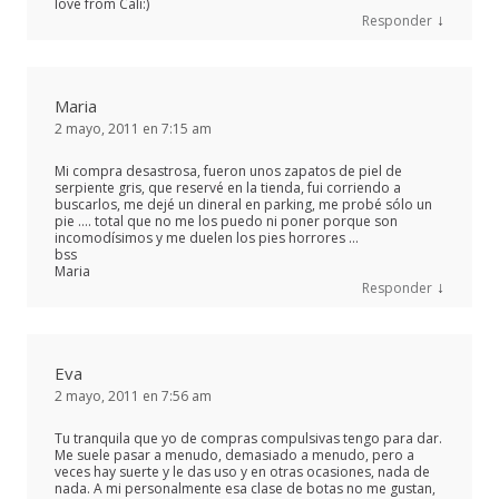
love from Cali:)
↓
Responder
Maria
2 mayo, 2011 en 7:15 am
Mi compra desastrosa, fueron unos zapatos de piel de
serpiente gris, que reservé en la tienda, fui corriendo a
buscarlos, me dejé un dineral en parking, me probé sólo un
pie …. total que no me los puedo ni poner porque son
incomodísimos y me duelen los pies horrores …
bss
Maria
↓
Responder
Eva
2 mayo, 2011 en 7:56 am
Tu tranquila que yo de compras compulsivas tengo para dar.
Me suele pasar a menudo, demasiado a menudo, pero a
veces hay suerte y le das uso y en otras ocasiones, nada de
nada. A mi personalmente esa clase de botas no me gustan,