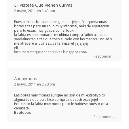
Eli Vístete Que Vienen Curvas
2 mayo, 2011 en 1:43 pm
Pues a mi las botas no me gustan… jejejej Yo quería unas
botas altas pero un rollo muy informal, más de equitación…
pero tu estás muy guapa con el look!
la falda es una monada! mi última compra fatídica… unas
sandalias tan altas que toco el cielo con las manos… no sé si
me atreveré a lucirlas… ya te avisaré! jjejejejej
eli
http://vistetequevienencurvas.blogspot.com/
↓
Responder
Anonymous
2 mayo, 2011 en 2:20 pm
Las botas muy monas aunque no son de mi estilo!!yo tb
alguna vez que otra hice compras desastrosas jeje!
Por cierto la falda muy mona pero le hubiese puesto otra
camiseta…
Besitooos
↓
Responder