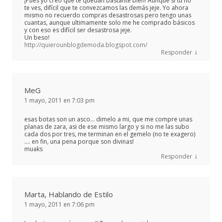
¡Pues yo creo que te quedan bastante bien! Aunque si tú no
te ves, difícil que te convezcamos las demás jeje. Yo ahora
mismo no recuerdo compras desastrosas pero tengo unas
cuantas, aunque ultimamente solo me he comprado básicos
y con eso es difícil ser desastrosa jeje.
Un beso!
http://quierounblogdemoda.blogspot.com/
↓
Responder
MeG
1 mayo, 2011 en 7:03 pm
esas botas son un asco… dimelo a mi, que me compre unas
planas de zara, asi de ese mismo largo y si no me las subo
cada dos por tres, me terminan en el gemelo (no te exagero)
…. en fin, una pena porque son divinas!
muaks
↓
Responder
Marta, Hablando de Estilo
1 mayo, 2011 en 7:06 pm