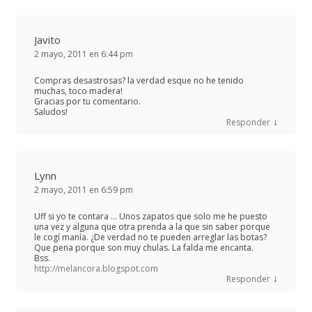
Javito
2 mayo, 2011 en 6:44 pm
Compras desastrosas? la verdad esque no he tenido
muchas, toco madera!
Gracias por tu comentario.
Saludos!
↓
Responder
Lynn
2 mayo, 2011 en 6:59 pm
Uff si yo te contara … Unos zapatos que solo me he puesto
una vez y alguna que otra prenda a la que sin saber porque
le cogí manía. ¿De verdad no te pueden arreglar las botas?
Que pena porque son muy chulas. La falda me encanta.
Bss.
http://melancora.blogspot.com
↓
Responder