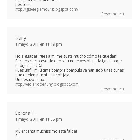
besitoss
http://giseleglamour.blogspot.com/
↓
Responder
Nuny
1 mayo, 2011 en 11:19 pm
Hola guapa!! Pues a mi me gusta mucho cómo te quedan!
Pero es cierto eso de que si tu no te ves bien, da igual lo que
te digan! jeje 😉
Pues ufff….mi última compra compulsiva han sido unas cuñas
que duelen muchíiiiiisimo!! jaja
Un besazo guapa!
http://eldiariodenuny.blogspot.com
↓
Responder
Serena P.
1 mayo, 2011 en 11:35 pm
ME encanta muchissimo esta falda!
S.