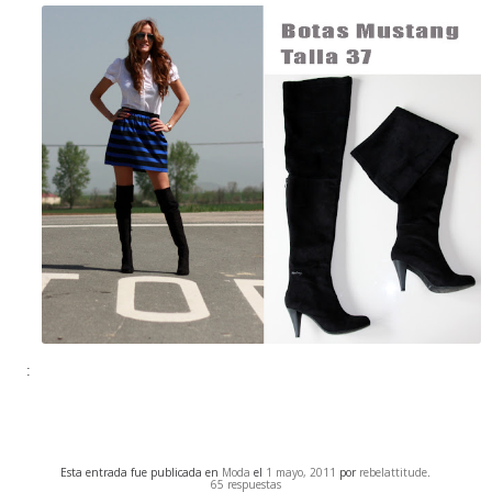
:
Esta entrada fue publicada en
Moda
el
1 mayo, 2011
por
rebelattitude
.
65 respuestas