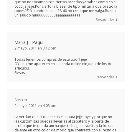
que no nos veamos con ciertas prendas,ya sabes como es el
coco,je,je,je.Por cierto la blazer de tipo militar a que precio la
pones??? Yo ando en una 38-40 no creo que me valga.Bueno
un saludo muuuuuuuuuuaaaaaaaaaaaa
↓
Responder
Maria J - Paqui
2 mayo, 2011 en 3:12 pm
Todas tenemos compras de este tipo!!! jeje
OYe no me aparecen en la tienda online ninguno de los dos
articulos.
Besos.
↓
Responder
Nerea
2 mayo, 2011 en 4:03 pm
La verdad que si que metiste la pata jejje, oye y porque no
las customizas puedes llevarlas al zapatero y la parte de
arriba que te queda ancha que te haga un vuelta y la forras
de ante en otro color de modo que contraste con el resto de