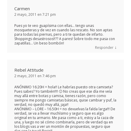
Carmen
2 mayo, 2011 en 7:21 pm
Pues yo te veo guapísima con ellas… tengo unas
mosqueteras y de vez en cuando las rescato. No son aptas
para todas las piernas, pero a ti te quedan de infarto.
Shoppings desastrosos!!?? A pares! Sobre todo me pasa con
zapatillas… Un beso bombón!
↓
Responder
Rebel Attitude
2 mayo, 2011 en 7:46 pm
ANÓNIMO 16:20H = hola!! Le habrías puesto otra camiseta?
Pues sabes? Yo también!!!! 🙂 No creas que ese día me veía
muy allá entre botas y camisa, tienes razón, pero como
siempre me pongo camisetas básicas, quise cambiar y puf, la
verdad, no quedó muy allá, jaja!!
ANÓNIMO – LORE – 16.50H = no devuelvas la falda larga!!! De
verdad, se va a llevar muchísimo y seguro que es algo
original en tu armario. Me pasa como a ti, estoy a la caza de
una, y luego no sé cómo combinarla, pero de verdad qu en
los blogs vas a ver un montón de propuestas, seguro que
das con la tuya!! Besis!!