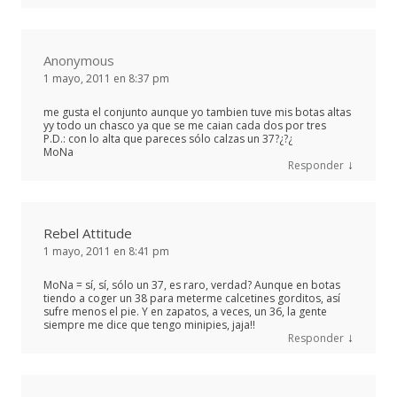
Anonymous
1 mayo, 2011 en 8:37 pm
me gusta el conjunto aunque yo tambien tuve mis botas altas
yy todo un chasco ya que se me caian cada dos por tres
P.D.: con lo alta que pareces sólo calzas un 37?¿?¿
MoNa
↓
Responder
Rebel Attitude
1 mayo, 2011 en 8:41 pm
MoNa = sí, sí, sólo un 37, es raro, verdad? Aunque en botas
tiendo a coger un 38 para meterme calcetines gorditos, así
sufre menos el pie. Y en zapatos, a veces, un 36, la gente
siempre me dice que tengo minipies, jaja!!
↓
Responder