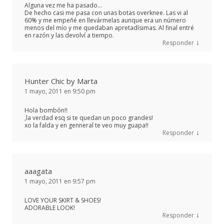
Alguna vez me ha pasado…
De hecho casi me pasa con unas botas overknee. Las vi al
60% y me empeñé en llevármelas aunque era un número
menos del mío y me quedaban apretadísimas. Al final entré
en razón y las devolví a tiempo.
↓
Responder
Hunter Chic by Marta
1 mayo, 2011 en 9:50 pm
Hola bombón!!
,la verdad esq si te quedan un poco grandes!
xo la falda y en genneral te veo muy guapa!!
↓
Responder
aaagata
1 mayo, 2011 en 9:57 pm
LOVE YOUR SKIRT & SHOES!
ADORABLE LOOK!
↓
Responder