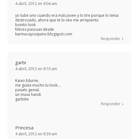
4 abril, 2012 en 9:04 am
yo tube uno cuando era más joven y lo tire porque lo tenia
destrozado, ahora que te lo veo me arrepiento
bonito look
felices pascuas desde
karmucaycuquino.blogspot.com
↓
Responder
garbi
4 abril, 2012 en 9:10 am
Kaixo Edurne,
me gusta mucho tu look….
pasalo genial.
un muxu handi
garbiñe
↓
Responder
Princesa
4 abril, 2012 en 9:39 am