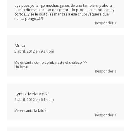
oye pues yo tengo muchas ganas de uno también…y ahora
que lo dices no acabo de comprarlo proque son todos muy
cortos…y se le quito las mangas a esa chupi vaquera que
nunca pongo…???
↓
Responder
Musa
5 abril, 2012 en 9:34 pm
Me encanta cómo combinaste el chaleco ^^
Un beso!
↓
Responder
Lynn / Melancora
6 abril, 2012 en 6:14 am
Me encanta la faldita.
↓
Responder