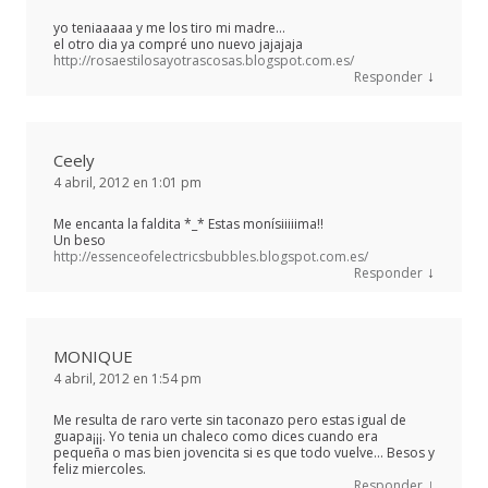
yo teniaaaaa y me los tiro mi madre…
el otro dia ya compré uno nuevo jajajaja
http://rosaestilosayotrascosas.blogspot.com.es/
↓
Responder
Ceely
4 abril, 2012 en 1:01 pm
Me encanta la faldita *_* Estas monísiiiiima!!
Un beso
http://essenceofelectricsbubbles.blogspot.com.es/
↓
Responder
MONIQUE
4 abril, 2012 en 1:54 pm
Me resulta de raro verte sin taconazo pero estas igual de
guapa¡¡¡. Yo tenia un chaleco como dices cuando era
pequeña o mas bien jovencita si es que todo vuelve… Besos y
feliz miercoles.
↓
Responder