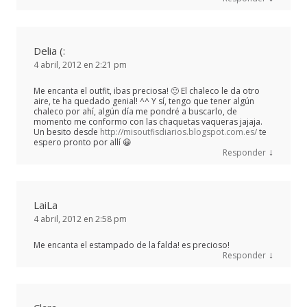
Delia (:
4 abril, 2012 en 2:21 pm
Me encanta el outfit, ibas preciosa! 🙂 El chaleco le da otro
aire, te ha quedado genial! ^^ Y sí, tengo que tener algún
chaleco por ahí, algún día me pondré a buscarlo, de
momento me conformo con las chaquetas vaqueras jajaja.
Un besito desde
http://misoutfisdiarios.blogspot.com.es/
te
espero pronto por allí 😀
↓
Responder
LaiLa
4 abril, 2012 en 2:58 pm
Me encanta el estampado de la falda! es precioso!
↓
Responder