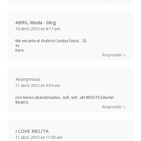
ABRIL Moda - blog
10 abril, 2012 en 8:17 pm
Me encanta el chaleco! Lindas fotos… 😉
xx
Karo
↓
Responder
Anonymous
11 abril, 2012 en 6:54 am
nos tienes abandonadas…snif, snif…uN BESOTE Edurne!
Beatriz.
↓
Responder
I LOVE MELITA
11 abril, 2012 en 11:03 am