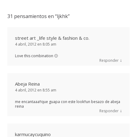
31 pensamientos en “
ljkhk
”
street art _life style & fashion & co.
4 abril, 2012 en 8:05 am
Love this combination 🙂
↓
Responder
Abeja Reina
4 abril, 2012 en 8:55 am
me encantaaa!!que guapa con este look!!un besazo de abeja
reina
↓
Responder
karmucaycuquino