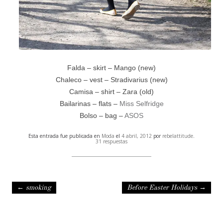
Falda – skirt – Mango (new)
Chaleco – vest – Stradivarius (new)
Camisa – shirt – Zara (old)
Bailarinas – flats –
Miss Selfridge
Bolso – bag –
ASOS
Esta entrada fue publicada en
Moda
el
4 abril, 2012
por
rebelattitude
.
31 respuestas
Navegación de entradas
←
smoking
Before Easter Holidays
→