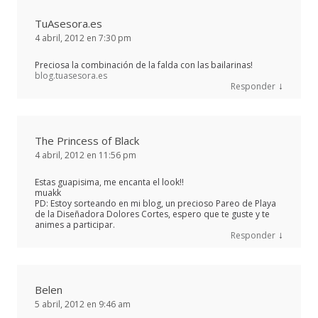
TuAsesora.es
4 abril, 2012 en 7:30 pm
Preciosa la combinación de la falda con las bailarinas!
blog.tuasesora.es
↓
Responder
The Princess of Black
4 abril, 2012 en 11:56 pm
Estas guapisima, me encanta el look!!
muakk
PD: Estoy sorteando en mi blog, un precioso Pareo de Playa
de la Diseñadora Dolores Cortes, espero que te guste y te
animes a participar.
↓
Responder
Belen
5 abril, 2012 en 9:46 am