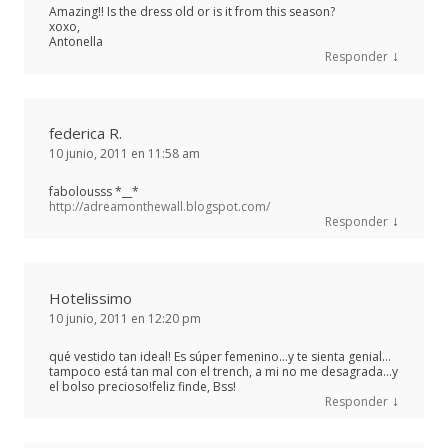
Amazing!! Is the dress old or is it from this season?
xoxo,
Antonella
↓
Responder
federica R.
10 junio, 2011 en 11:58 am
fabolousss *__*
http://adreamonthewall.blogspot.com/
↓
Responder
Hotelissimo
10 junio, 2011 en 12:20 pm
qué vestido tan ideal! Es súper femenino…y te sienta genial…
tampoco está tan mal con el trench, a mi no me desagrada…y
el bolso precioso!feliz finde, Bss!
↓
Responder