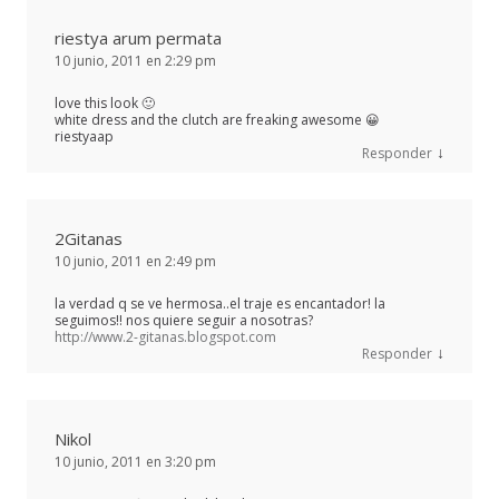
riestya arum permata
10 junio, 2011 en 2:29 pm
love this look 🙂
white dress and the clutch are freaking awesome 😀
riestyaap
↓
Responder
2Gitanas
10 junio, 2011 en 2:49 pm
la verdad q se ve hermosa..el traje es encantador! la
seguimos!! nos quiere seguir a nosotras?
http://www.2-gitanas.blogspot.com
↓
Responder
Nikol
10 junio, 2011 en 3:20 pm