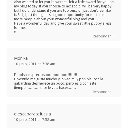
Also wanted to let you know that I left a little award for you on
my blog today. If you choose to accept it I will be very happy,
but I do understand if you are too busy or just don’t feel like
it. Still, I just thought it’s a good opportunity for me to tell
more people about your wonderful blog and you.
Have a wonderful day and give your sweet little puppy a kiss
for me.
x
↓
Responder
Mónika
10 junio, 2011 en 7:38 am
El bolso es preciosoooooooooo !!!!!!!!!!
El vestido me gusta mucho y lo veo muy ponible, con la
gabardina desmerece un poco, pero es q con este
tiempo……………. q se le va a hacer………
↓
Responder
elescaparatefucsia
10 junio, 2011 en 7:58 am