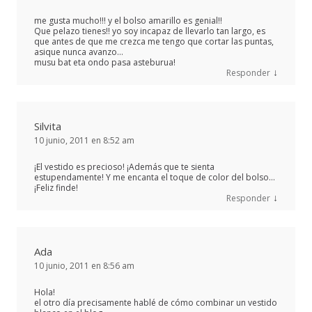
me gusta mucho!!! y el bolso amarillo es genial!!
Que pelazo tienes!! yo soy incapaz de llevarlo tan largo, es
que antes de que me crezca me tengo que cortar las puntas,
asique nunca avanzo…
musu bat eta ondo pasa asteburua!
↓
Responder
Silvita
10 junio, 2011 en 8:52 am
¡El vestido es precioso! ¡Además que te sienta
estupendamente! Y me encanta el toque de color del bolso…
¡Feliz finde!
↓
Responder
Ada
10 junio, 2011 en 8:56 am
Hola!
el otro día precisamente hablé de cómo combinar un vestido