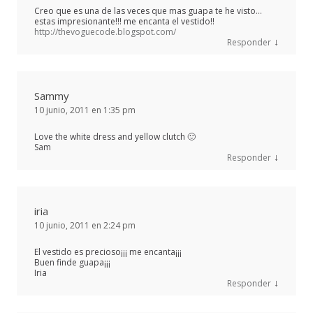
Creo que es una de las veces que mas guapa te he visto…
estas impresionante!!! me encanta el vestido!!
http://thevoguecode.blogspot.com/
↓
Responder
Sammy
10 junio, 2011 en 1:35 pm
Love the white dress and yellow clutch 🙂
Sam
↓
Responder
iria
10 junio, 2011 en 2:24 pm
El vestido es precioso¡¡¡ me encanta¡¡¡
Buen finde guapa¡¡¡
Iria
↓
Responder