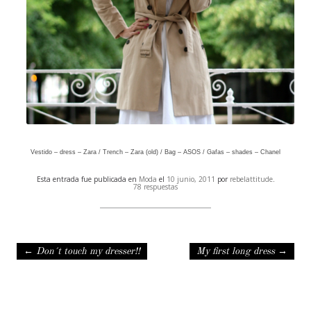
Vestido – dress – Zara / Trench – Zara (old) / Bag – ASOS / Gafas – shades – Chanel
Esta entrada fue publicada en
Moda
el
10 junio, 2011
por
rebelattitude
.
78 respuestas
Navegación de entradas
←
Don´t touch my dresser!!
My first long dress
→