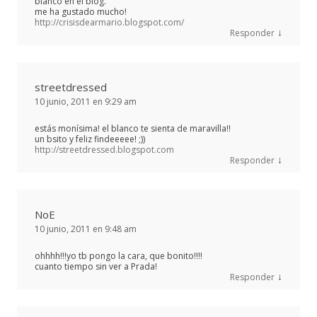
blanco en el blog.
me ha gustado mucho!
http://crisisdearmario.blogspot.com/
↓
Responder
streetdressed
10 junio, 2011 en 9:29 am
estás monísima! el blanco te sienta de maravilla!!
un bsito y feliz findeeeee! ;))
http://streetdressed.blogspot.com
↓
Responder
NoE
10 junio, 2011 en 9:48 am
ohhhh!!!yo tb pongo la cara, que bonito!!!!
cuanto tiempo sin ver a Prada!
↓
Responder