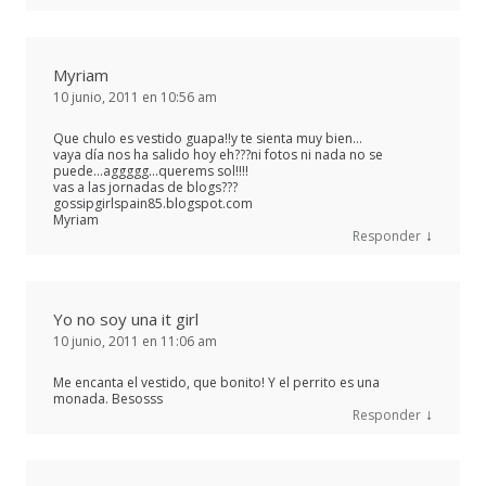
Myriam
10 junio, 2011 en 10:56 am
Que chulo es vestido guapa!!y te sienta muy bien…
vaya día nos ha salido hoy eh???ni fotos ni nada no se
puede…aggggg…querems sol!!!!
vas a las jornadas de blogs???
gossipgirlspain85.blogspot.com
Myriam
↓
Responder
Yo no soy una it girl
10 junio, 2011 en 11:06 am
Me encanta el vestido, que bonito! Y el perrito es una
monada. Besosss
↓
Responder