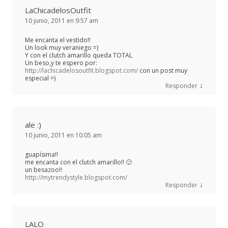
LaChicadelosOutfit
10 junio, 2011 en 9:57 am
Me encanta el vestido!!
Un look muy veraniego =)
Y con el clutch amarillo queda TOTAL
Un beso,y te espero por:
http://lachicadelosoutfit.blogspot.com/
con un post muy
especial =)
↓
Responder
ale :)
10 junio, 2011 en 10:05 am
guapísima!!
me encanta con el clutch amarillo!! 🙂
un besazoo!!
http://mytrendystyle.blogspot.com/
↓
Responder
LALO