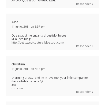
AHORA QUE SÉ SU TAMAÑO REAL.
↓
Responder
Alba
11 junio, 2011 en 3:57 pm
Que guapa! me encanta el vestido. besos
Mi nuevo blog:
http://petitsweetcouture.blogspot.com/
↓
Responder
christina
11 junio, 2011 en 4:18 pm
charming dress… and im in love with your little companion,
the scotish little cutie 🙂
xxx
christina
↓
Responder