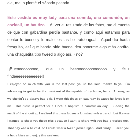
ale, me lo planté el sábado pasado.
Este vestido es muy lady para una comida, una comunión, un
cocktail, un bautizo…
Al ver el resultado de las fotos, me di cuenta
de que con gabardina perdía bastante, y como aquí estamos para
contar lo bueno y lo malo, os las he traído igual. Aquel día hacía
fresquito, así que habría sido buena idea ponerme algo más cortito,
una chaquetita tipo tweed o algo así, ¿no?
¡¡Buenooooooooo, que un besoooooooooooooo y feliz
findeeeeeeeeeeeee!!
I enjoyed so much with you in the last post, you´re fabulous, thanks to you I´m
advancing to get to be the president of the republic of my home, haha. Anyway, as
we sholdn´t be always bad girls, I wore this dress on saturday because he loves it on
me. This dress is perfect for a lunch, a baptism, a communion day… Seeing the
result of the shooting, I realized this dress looses a lot mixed with a trench, but likewise
I wanted to show you these pics because I want to share with you bad practices too.
That day was a bit cold, so I could wear a tweed jacket, right? And finally… I send you
a huge kisss and enjoy this weekend!