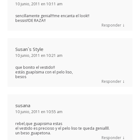
10 junio, 2011 en 10:11 am
sencillamente genial!!!me encanta el look!!
bessis!!DE RAZA!!
↓
Responder
Susan´s Style
10 junio, 2011 en 10:21 am
que bonito el vestido!!
estás guapísima con el pelo liso,
besos
↓
Responder
susana
10 junio, 2011 en 10:55 am
rebel,que guapisima estas
el vestido es precioso y el pelo liso te queda geniallll.
un beso guapetona.
↓
Responder