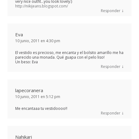
very nice outfit…you look lovely:)
http://nikijeans.blogspot.com/
↓
Responder
Eva
10 junio, 2011 en 4:30 pm
El vestido es precioso, me encanta y el bolsito amarillo me ha
parecido una monada. Qué guapa con el pelo liso!
Un beso: Eva
↓
Responder
lapecoranera
10 junio, 2011 en 5:12 pm
Me encantaaa tu vestidoooo!!
↓
Responder
Nahikari