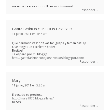
me encanta el vestidooo!!!! es monísimooo!!
↓
Responder
Gatita FashiOn cOn OjiOs PexOxOs
11 junio, 2011 en 4:48 am
Qué hermoso vestido!! vas tan guapa y femenina!!! 🙂
Que tengas un excelente finde!!
Besitos!
Te espero por mi blog 😉
http://gatitafashionconojiospexoxos.blogspot.com/
↓
Responder
Mary
11 junio, 2011 en 5:26 am
El vestido es precioso.
http://mary1975.blogs.elle.es/
besos.
↓
Responder