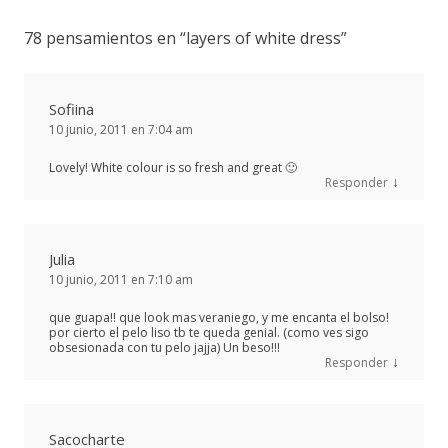
78 pensamientos en “
layers of white dress
”
Sofiina
10 junio, 2011 en 7:04 am
Lovely! White colour is so fresh and great 🙂
↓
Responder
Julia
10 junio, 2011 en 7:10 am
que guapa!! que look mas veraniego, y me encanta el bolso!
por cierto el pelo liso tb te queda genial. (como ves sigo
obsesionada con tu pelo jajja) Un beso!!!
↓
Responder
Sacocharte