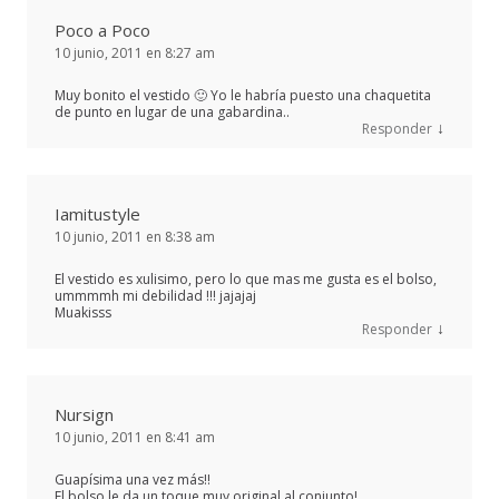
Poco a Poco
10 junio, 2011 en 8:27 am
Muy bonito el vestido 🙂 Yo le habría puesto una chaquetita
de punto en lugar de una gabardina..
↓
Responder
Iamitustyle
10 junio, 2011 en 8:38 am
El vestido es xulisimo, pero lo que mas me gusta es el bolso,
ummmmh mi debilidad !!! jajajaj
Muakisss
↓
Responder
Nursign
10 junio, 2011 en 8:41 am
Guapísima una vez más!!
El bolso le da un toque muy original al conjunto!