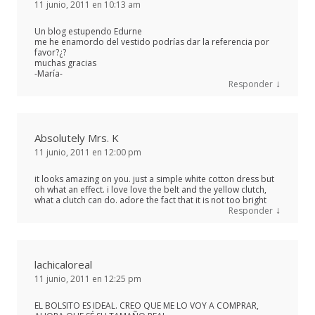
11 junio, 2011 en 10:13 am
Un blog estupendo Edurne
me he enamordo del vestido podrías dar la referencia por
favor?¿?
muchas gracias
-María-
↓
Responder
Absolutely Mrs. K
11 junio, 2011 en 12:00 pm
it looks amazing on you. just a simple white cotton dress but
oh what an effect. i love love the belt and the yellow clutch,
what a clutch can do. adore the fact that it is not too bright
↓
Responder
lachicaloreal
11 junio, 2011 en 12:25 pm
EL BOLSITO ES IDEAL. CREO QUE ME LO VOY A COMPRAR,