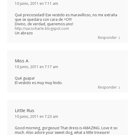
10 junio, 2011 en 7:11 am
Qué preciosidad! Ese vestido es maravilloso, no me extraña
que se quedara con cara de =O!!!
Divino, de verdad, queremos uno!
http://sacocharte.blogspot.com
Un abrazo
↓
Responder
Miss A
10 junio, 2011 en 7:17 am
Qué guapa!
El vestido es muy muy lindo.
↓
Responder
Little Rus
10 junio, 2011 en 7:23 am
Good morning, gorgeous! That dress is AMAZING. Love it so
much. Also adore your sweet dog, what a little treasure!