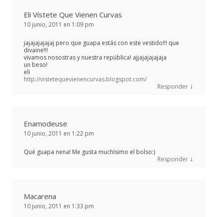
Eli Vístete Que Vienen Curvas
10 junio, 2011 en 1:09 pm
jajajajajajaj pero que guapa estás con este vestido!!! que
divaine!!!
vivamos nosostras y nuestra república! ajjajajajajaja
un beso!
eli
http://vistetequevienencurvas.blogspot.com/
↓
Responder
Enamodeuse
10 junio, 2011 en 1:22 pm
Qué guapa nena! Me gusta muchísimo el bolso:)
↓
Responder
Macarena
10 junio, 2011 en 1:33 pm