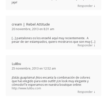
jaja!
↓
Responder
cream | Rebel Attitude
20 noviembre, 2013 en 8:31 am
[…] pantalones os los enseñé aquí muy recientemente. A
pesar de ser estampados, quiero mostraros que son muy […]
↓
Responder
Lulibu
25 noviembre, 2013 en 12:52 am
¡Estás guapísima! ¡Nos encanta la combinación de colores
que has elegido para este outfit! ¡Un look muy elegante y
cómodo!Te esperamos en nuestra boutique online:
http://www.lulibu.com
↓
Responder