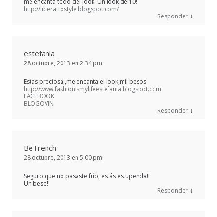
me encanta todo del look. Un look de 10!
http://liberattostyle.blogspot.com/
↓
Responder
estefania
28 octubre, 2013 en 2:34 pm
Estas preciosa ,me encanta el look,mil besos.
http://www.fashionismylifeestefania.blogspot.com
FACEBOOK
BLOGOVIN
↓
Responder
BeTrench
28 octubre, 2013 en 5:00 pm
Seguro que no pasaste frío, estás estupenda!!
Un beso!!
↓
Responder