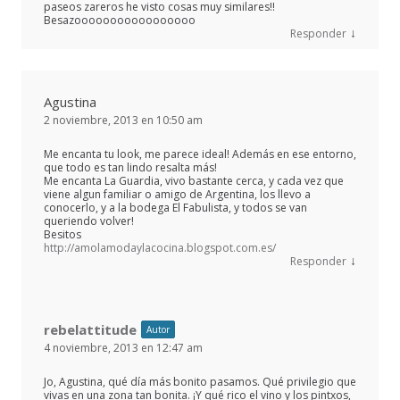
paseos zareros he visto cosas muy similares!!
Besazooooooooooooooooo
↓
Responder
Agustina
2 noviembre, 2013 en 10:50 am
Me encanta tu look, me parece ideal! Además en ese entorno,
que todo es tan lindo resalta más!
Me encanta La Guardia, vivo bastante cerca, y cada vez que
viene algun familiar o amigo de Argentina, los llevo a
conocerlo, y a la bodega El Fabulista, y todos se van
queriendo volver!
Besitos
http://amolamodaylacocina.blogspot.com.es/
↓
Responder
rebelattitude
Autor
4 noviembre, 2013 en 12:47 am
Jo, Agustina, qué día más bonito pasamos. Qué privilegio que
vivas en una zona tan bonita. ¡Y qué rico el vino y los pintxos,