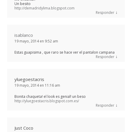
Un besito
http://demadridylima.blogspot.com
↓
Responder
isablanco
19 mayo, 2014 en 9:52 am
Estas guapisima , que raro se hace ver el pantalon campana
↓
Responder
yluegoestacris
19 mayo, 2014 en 11:16 am
Bonita chaqueta! el look es genial! un beso
http://yluegoestacris.blogspot.com.es/
↓
Responder
Just Coco