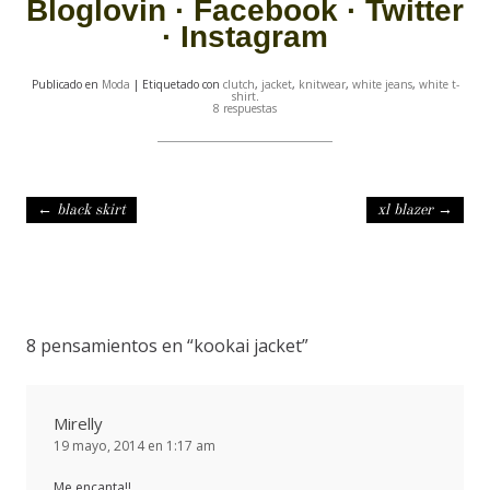
Bloglovin
·
Facebook
·
Twitter
·
Instagram
Publicado en
Moda
| Etiquetado con
clutch
,
jacket
,
knitwear
,
white jeans
,
white t-
shirt
.
8 respuestas
Navegación de entradas
←
black skirt
xl blazer
→
8 pensamientos en “
kookai jacket
”
Mirelly
19 mayo, 2014 en 1:17 am
Me encanta!!