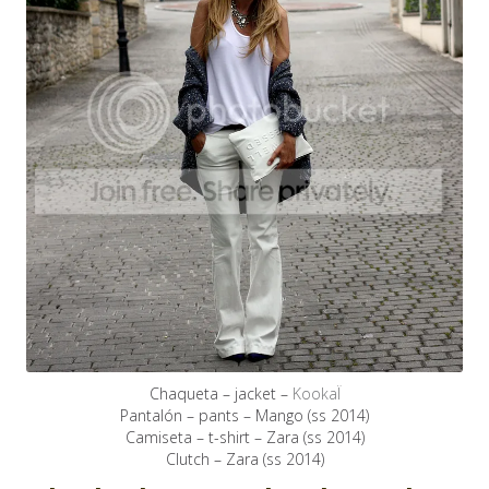
Chaqueta – jacket –
KookaÏ
Pantalón – pants – Mango (ss 2014)
Camiseta – t-shirt – Zara (ss 2014)
Clutch – Zara (ss 2014)