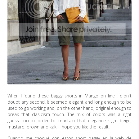
When I found these baggy shorts in Mango on line I didn´t
doubt any second. It seemed elegant and long enough to be
used to go working and, on the other hand, original enough to
break that clasicism touch. The mix of colors was a right
guess too in order to mantain that elegance sign: beige,
mustard, brown and kaki. I hope you like the result!
Cuando me choqué con estos short baggy en la web de