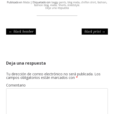
Publicado en
Moda
| Etiquetado con
baggy pants
,
blog moda
,
chiffon shirt
,
fashion
,
fashion blog
,
moda
,
Shorts
,
streetstyle
.
Deja una respuesta
Navegación de entradas
←
black bomber
black print
→
Deja una respuesta
Tu dirección de correo electrónico no será publicada.
Los
campos obligatorios están marcados con
*
Comentario