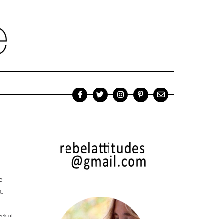
e
a.
eek of