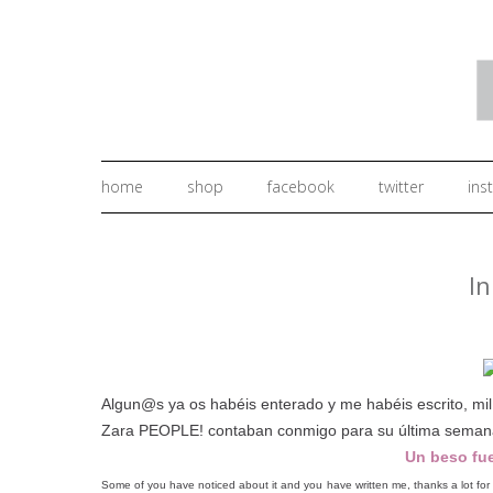
home
shop
facebook
twitter
ins
In
.
Algun@s ya os habéis enterado y me habéis escrito, mil 
Zara PEOPLE! contaban conmigo para su última seman
Un beso fue
Some of you have noticed about it and you have written me, thanks a lot for