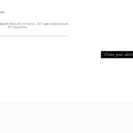
eek.
cada en
Moda
el
24 marzo, 2011
por
rebelattitude
.
83 respuestas
Cross your skir