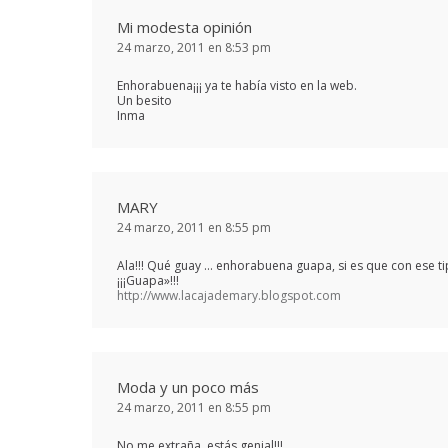
Mi modesta opinión
24 marzo, 2011 en 8:53 pm
Enhorabuena¡¡¡ ya te había visto en la web.
Un besito
Inma
MARY
24 marzo, 2011 en 8:55 pm
Ala!!! Qué guay … enhorabuena guapa, si es que con ese t
¡¡¡Guapa»!!!
http://www.lacajademary.blogspot.com
Moda y un poco más
24 marzo, 2011 en 8:55 pm
No me extraña, estás genial!!!