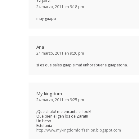
Yajaira
24 marzo, 2011 en 9:18 pm
muy guapa
Ana
24 marzo, 2011 en 9:20 pm
si es que sales guapisima! enhorabuena guapetona.
My kingdom
24 marzo, 2011 en 9:25 pm
¡Que chulo! me encanta el look!
Que bien eligen los de Zara!!!
Un beso
Estefanía
http://www.mykingdomforfashion.blogspot.com