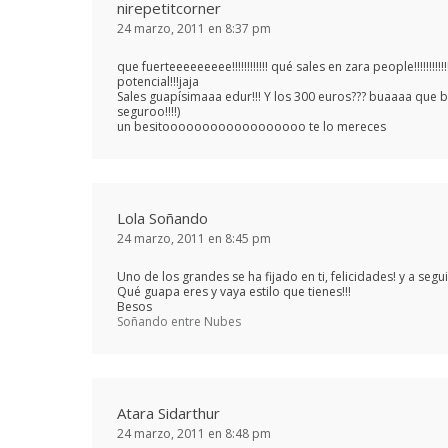
nirepetitcorner
24 marzo, 2011 en 8:37 pm
que fuerteeeeeeeee!!!!!!!!!!!! qué sales en zara people!!!!!!!!!
potencial!!!jaja
Sales guapísimaaa edur!!! Y los 300 euros??? buaaaa que bi
seguroo!!!!)
un besitoooooooooooooooooo te lo mereces
Lola Soñando
24 marzo, 2011 en 8:45 pm
Uno de los grandes se ha fijado en ti, felicidades! y a segu
Qué guapa eres y vaya estilo que tienes!!!
Besos
Soñando entre Nubes
Atara Sidarthur
24 marzo, 2011 en 8:48 pm