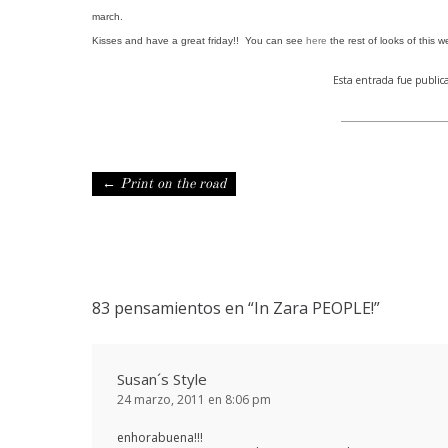
march.
Kisses and have a great friday!!
You can see
here
the rest of looks of this w
Esta entrada fue publi
Navegación de entradas
←
Print on the road
83 pensamientos en “
In Zara PEOPLE!
”
Susan´s Style
24 marzo, 2011 en 8:06 pm
enhorabuena!!!