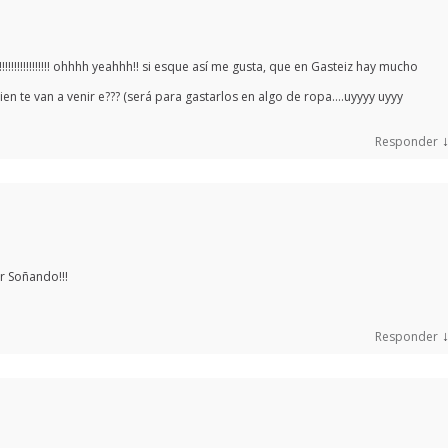
!!!!!!!!!!!!!!!!!!! ohhhh yeahhh!! si esque así me gusta, que en Gasteiz hay mucho
en te van a venir e??? (será para gastarlos en algo de ropa….uyyyy uyyy
Responder
ir Soñando!!!
Responder