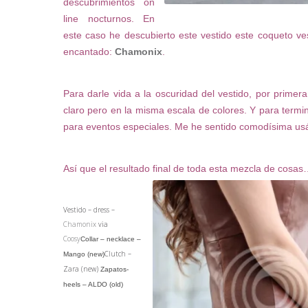
descubrimientos on
line nocturnos. En
este caso he descubierto este vestido este coqueto ve
encantado:
Chamonix
.
Para darle vida a la oscuridad del vestido, por prim
claro pero en la misma escala de colores. Y para termi
para eventos especiales. Me he sentido comodísima usá
Así que el resultado final de toda esta mezcla de co
Vestido – dress –
Chamonix
via
Coosy
Collar – necklace –
Clutch –
Mango (new)
Zara (new)
Zapatos-
heels – ALDO (old)