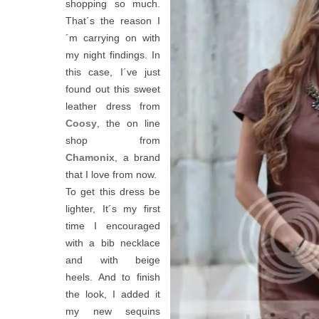
shopping so much.
That´s the reason I
´m carrying on with
my night findings. In
this case, I´ve just
found out this sweet
leather dress from
Coosy
, the on line
shop from
Chamonix
, a brand
that I love from now.
To get this dress be
lighter, It´s my first
time I encouraged
with a bib necklace
and with beige
heels. And to finish
the look, I added it
my new sequins