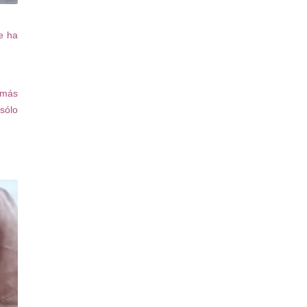
e ha
 más
sólo