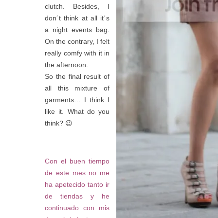
clutch. Besides, I
don´t think at all it´s
a night events bag.
On the contrary, I felt
really comfy with it in
the afternoon.
So the final result of
all this mixture of
garments… I think I
like it. What do you
think? 😉
Con el buen tiempo
de este mes no me
ha apetecido tanto ir
de tiendas y he
continuado con mis