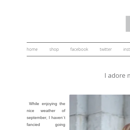
home
shop
facebook
twitter
ins
I adore 
While enjoying the
nice weather of
september, I haven´t
fancied going