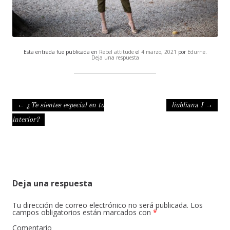
Esta entrada fue publicada en
Rebel attitude
el
4 marzo, 2021
por
Edurne
.
Deja una respuesta
Navegación de entradas
←
¿Te sientes especial en tu
liubliana I
→
interior?
Deja una respuesta
Tu dirección de correo electrónico no será publicada.
Los
campos obligatorios están marcados con
*
Comentario