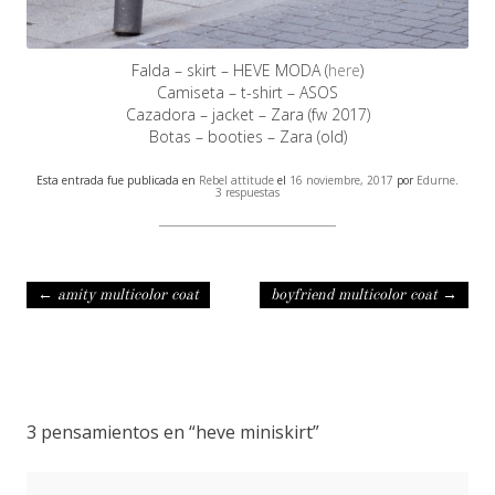
Falda – skirt – HEVE MODA (
here
)
Camiseta – t-shirt – ASOS
Cazadora – jacket – Zara (fw 2017)
Botas – booties – Zara (old)
Esta entrada fue publicada en
Rebel attitude
el
16 noviembre, 2017
por
Edurne
.
3 respuestas
Navegación de entradas
←
amity multicolor coat
boyfriend multicolor coat
→
3 pensamientos en “
heve miniskirt
”