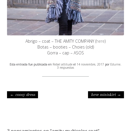
Abrigo – coat – THE AMITY COMPANY (
here
)
Botas – booties – Choies (old)
Gorra – cap – ASOS
Esta entrada fue publicada en
Rebel attitude
el
14 noviembre, 2017
por
Edurne
.
3 respuestas
Navegación de entradas
←
coosy dress
heve miniskirt
→
3 pensamientos en “
amity multicolor coat
”