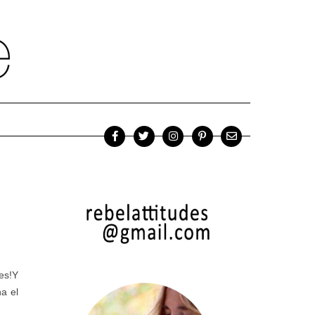
tes!Y
a el