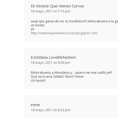
Eli Vístete Que Vienen Curvas
18 mayo, 2011 en 7:13 pm
aaay qeu ganas de ver tu modelazo!!! enhorabuena a la g
un besito
eli
http://vistetequevienencurvas.blogspot.com/
Estefania Lovelifefashion
18 mayo, 2011 en 8:09 pm
Enhorabuena a Almudena y… quiero ver ese outfit ya!!!
Qué será será, faldita? Short? mmm
Un besin!!
irene
18 mayo, 2011 en 8:22 pm