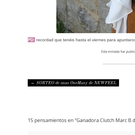
PD:
recordad que tenéis hasta el viernes para apuntaro
Esta entrada fue publi
Navegación de entradas
←
SORTEO de unas OneMany de NEWFEEL
15 pensamientos en “
Ganadora Clutch Marc B 