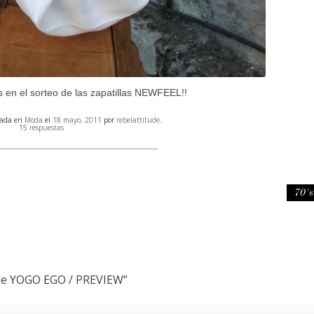
s en el sorteo de las zapatillas NEWFEEL!!
cada en
Moda
el
18 mayo, 2011
por
rebelattitude
.
15 respuestas
70´
de YOGO EGO / PREVIEW
”