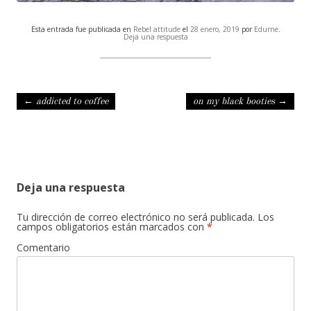
Esta entrada fue publicada en
Rebel attitude
el
28 enero, 2019
por
Edurne
.
Deja una respuesta
Navegación de entradas
←
addicted to coffee
on my black booties
→
Deja una respuesta
Tu dirección de correo electrónico no será publicada.
Los
campos obligatorios están marcados con
*
Comentario