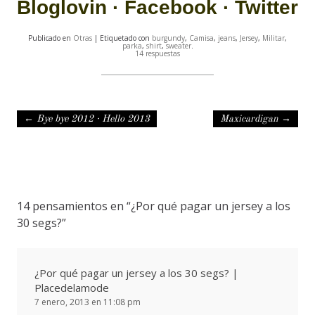
Bloglovin
·
Facebook
·
Twitter
Publicado en
Otras
| Etiquetado con
burgundy
,
Camisa
,
jeans
,
Jersey
,
Militar
,
parka
,
shirt
,
sweater
.
14 respuestas
Navegación de entradas
←
Bye bye 2012 · Hello 2013
Maxicardigan
→
14 pensamientos en “
¿Por qué pagar un jersey a los
30 segs?
”
¿Por qué pagar un jersey a los 30 segs? |
Placedelamode
7 enero, 2013 en 11:08 pm