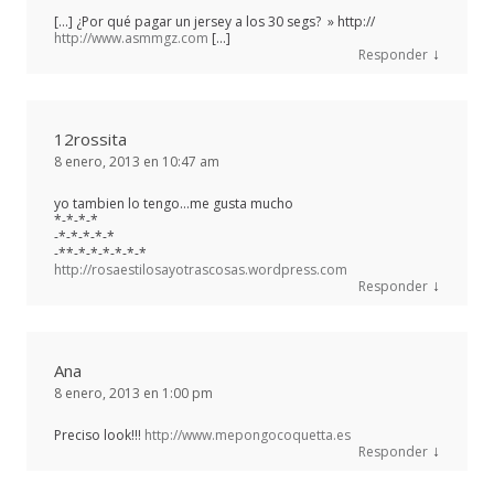
[…] ¿Por qué pagar un jersey a los 30 segs? » http://
http://www.asmmgz.com
[…]
↓
Responder
12rossita
8 enero, 2013 en 10:47 am
yo tambien lo tengo…me gusta mucho
*-*-*-*
-*-*-*-*-*
-**-*-*-*-*-*-*
http://rosaestilosayotrascosas.wordpress.com
↓
Responder
Ana
8 enero, 2013 en 1:00 pm
Preciso look!!!
http://www.mepongocoquetta.es
↓
Responder