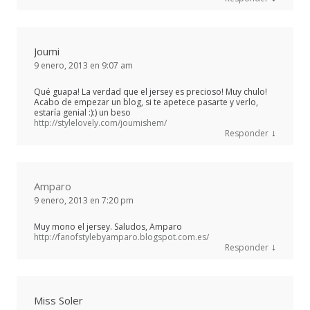
Joumi
9 enero, 2013 en 9:07 am
Qué guapa! La verdad que el jersey es precioso! Muy chulo!
Acabo de empezar un blog, si te apetece pasarte y verlo,
estaría genial :):) un beso
http://stylelovely.com/joumishem/
↓
Responder
Amparo
9 enero, 2013 en 7:20 pm
Muy mono el jersey. Saludos, Amparo
http://fanofstylebyamparo.blogspot.com.es/
↓
Responder
Miss Soler