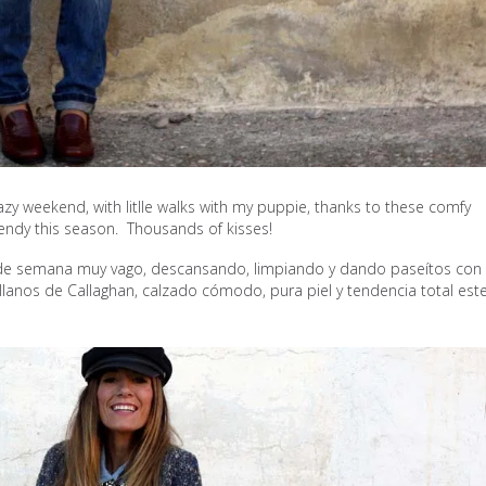
azy weekend, with litlle walks with my puppie, thanks to these comfy
trendy this season. Thousands of kisses!
n de semana muy vago, descansando, limpiando y dando paseítos con 
lanos de Callaghan, calzado cómodo, pura piel y tendencia total est