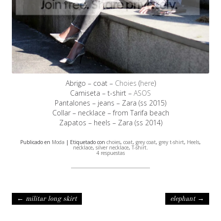
Abrigo – coat –
Choies
(
here
)
Camiseta – t-shirt –
ASOS
Pantalones – jeans – Zara (ss 2015)
Collar – necklace – from Tarifa beach
Zapatos – heels – Zara (ss 2014)
Publicado en
Moda
| Etiquetado con
choies
,
coat
,
grey coat
,
grey t-shirt
,
Heels
,
necklace
,
silver necklace
,
T-shirt
.
4 respuestas
Navegación de entradas
←
militar long skirt
elephant
→