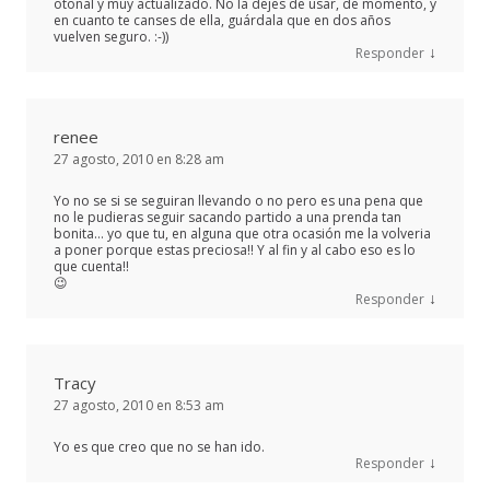
otoñal y muy actualizado. No la dejes de usar, de momento, y
en cuanto te canses de ella, guárdala que en dos años
vuelven seguro. :-))
↓
Responder
renee
27 agosto, 2010 en 8:28 am
Yo no se si se seguiran llevando o no pero es una pena que
no le pudieras seguir sacando partido a una prenda tan
bonita… yo que tu, en alguna que otra ocasión me la volveria
a poner porque estas preciosa!! Y al fin y al cabo eso es lo
que cuenta!!
😉
↓
Responder
Tracy
27 agosto, 2010 en 8:53 am
Yo es que creo que no se han ido.
↓
Responder