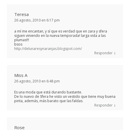
Teresa
26 agosto, 2010 en 6:17 pm
a mí me encantan, y sí que es verdad que en zara y sfera
siguen viniendo en la nueva temporada! larga vida a las
plumas!!!
bsos
http://delunaresynaranjas.blogspot.com/
↓
Responder
Miss A
26 agosto, 2010 en 6:48 pm
Es una moda que está durando bastante.
De lo nuevo de Sfera he visto un vestido que tiene muy buena
pinta, además, más barato que las faldas.
↓
Responder
Rose