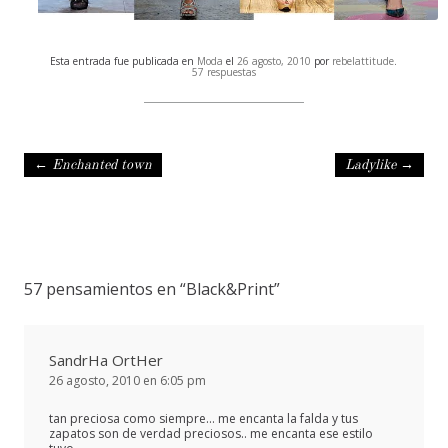
Esta entrada fue publicada en
Moda
el
26 agosto, 2010
por
rebelattitude
.
57 respuestas
Navegación de entradas
←
Enchanted town
Ladylike
→
57 pensamientos en “
Black&Print
”
SandrHa OrtHer
26 agosto, 2010 en 6:05 pm
tan preciosa como siempre… me encanta la falda y tus
zapatos son de verdad preciosos.. me encanta ese estilo