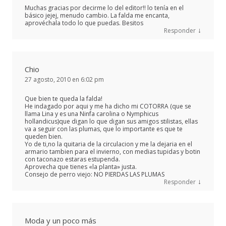
Muchas gracias por decirme lo del editor!! lo tenía en el
básico jejej, menudo cambio. La falda me encanta,
aprovéchala todo lo que puedas. Besitos
↓
Responder
Chio
27 agosto, 2010 en 6:02 pm
Que bien te queda la falda!
He indagado por aqui y me ha dicho mi COTORRA (que se
llama Lina y es una Ninfa carolina o Nymphicus
hollandicus)que digan lo que digan sus amigos stilistas, ellas
va a seguir con las plumas, que lo importante es que te
queden bien.
Yo de ti,no la quitaria de la circulacion y me la dejaria en el
armario tambien para el invierno, con medias tupidas y botin
con taconazo estaras estupenda.
Aprovecha que tienes «la planta» justa.
Consejo de perro viejo: NO PIERDAS LAS PLUMAS
↓
Responder
Moda y un poco más