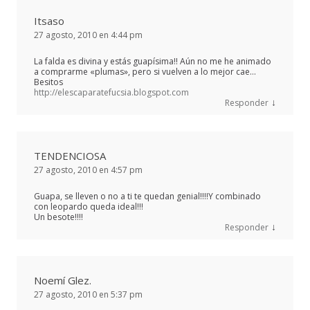
Itsaso
27 agosto, 2010 en 4:44 pm
La falda es divina y estás guapísima!! Aún no me he animado
a comprarme «plumas», pero si vuelven a lo mejor cae…
Besitos
http://elescaparatefucsia.blogspot.com
↓
Responder
TENDENCIOSA
27 agosto, 2010 en 4:57 pm
Guapa, se lleven o no a ti te quedan genial!!!!Y combinado
con leopardo queda ideal!!!
Un besote!!!!
↓
Responder
Noemí Glez.
27 agosto, 2010 en 5:37 pm