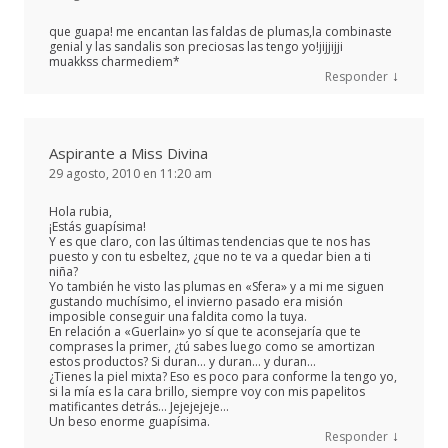
que guapa! me encantan las faldas de plumas,la combinaste
genial y las sandalis son preciosas las tengo yo!jijjijji
muakkss charmediem*
↓
Responder
Aspirante a Miss Divina
29 agosto, 2010 en 11:20 am
Hola rubia,
¡Estás guapísima!
Y es que claro, con las últimas tendencias que te nos has
puesto y con tu esbeltez, ¿que no te va a quedar bien a ti
niña?
Yo también he visto las plumas en «Sfera» y a mi me siguen
gustando muchísimo, el invierno pasado era misión
imposible conseguir una faldita como la tuya.
En relación a «Guerlain» yo sí que te aconsejaría que te
comprases la primer, ¿tú sabes luego como se amortizan
estos productos? Si duran… y duran… y duran…
¿Tienes la piel mixta? Eso es poco para conforme la tengo yo,
si la mía es la cara brillo, siempre voy con mis papelitos
matificantes detrás… Jejejejeje…
Un beso enorme guapísima.
↓
Responder