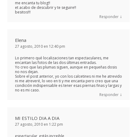
me encanta tu blog!!
et acabo de descubrir y te seguire!!
besitos!!!
↓
Responder
Elena
27 agosto, 2010 en 12:40 pm
Lo primero qué localizaciones tan espectaculares, me
encantan las fotos de las dos últimas entradas.
Yo creo que las plumas siguen, aunque en pequeñas dosis
no nos dejan.
Sobre el post anterior, yo con los calcetines ni me he atrevido
ni me atreveré, lo veo en ti y me encanta pero creo que una
condición indispensable es tener esas piernas finas y largas y
no es mi caso.
↓
Responder
MI ESTILO DIA A DIA
27 agosto, 2010 en 1:22 pm
espectacular, estás increible