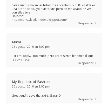
Sales guapisima en las fotos! me encanta tu outfit! La falda es
una preciosidad…yo quiero una pero no me acabo de ver
con ellas..jeje
Un beso!
http://monstyleetlamode.blogspot.com/
↓
Responder
María
26 agosto, 2010 en 8:00 pm
Para mi body… too much, pero a ti te sienta fenomenal, qué
le voy a hacer!
↓
Responder
My Republic of Fashion
26 agosto, 2010 en 8:05 pm
Great outfit! Love that skirt. :)SarahD
↓
Responder