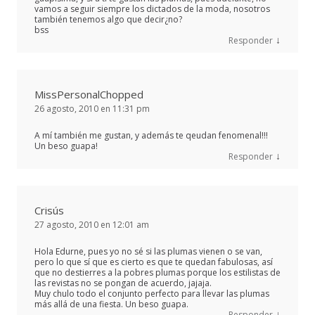
vamos a seguir siempre los dictados de la moda, nosotros
también tenemos algo que decir¿no?
bss
↓
Responder
MissPersonalChopped
26 agosto, 2010 en 11:31 pm
A mí también me gustan, y además te qeudan fenomenal!!!
Un beso guapa!
↓
Responder
Crisús
27 agosto, 2010 en 12:01 am
Hola Edurne, pues yo no sé si las plumas vienen o se van,
pero lo que sí que es cierto es que te quedan fabulosas, así
que no destierres a la pobres plumas porque los estilistas de
las revistas no se pongan de acuerdo, jajaja.
Muy chulo todo el conjunto perfecto para llevar las plumas
más allá de una fiesta. Un beso guapa.
↓
Responder