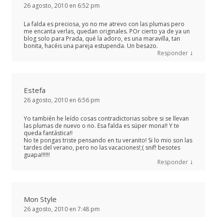
26 agosto, 2010 en 6:52 pm
La falda es preciosa, yo no me atrevo con las plumas pero
me encanta verlas, quedan originales. POr cierto ya de ya un
blog solo para Prada, qué la adoro, es una maravilla, tan
bonita, hacéis una pareja estupenda. Un besazo.
↓
Responder
Estefa
26 agosto, 2010 en 6:56 pm
Yo también he leído cosas contradictorias sobre si se llevan
las plumas de nuevo o no. Esa falda es súper mona!! Y te
queda fantástica!!
No te pongas triste pensando en tu veranito! Si lo mio son las
tardes del verano, pero no las vacaciones!;( snif! besotes
guapa!!!!!!
↓
Responder
Mon Style
26 agosto, 2010 en 7:48 pm