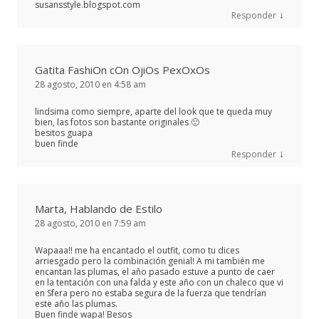
susansstyle.blogspot.com
↓
Responder
Gatita FashiOn cOn OjiOs PexOxOs
28 agosto, 2010 en 4:58 am
lindsima como siempre, aparte del look que te queda muy
bien, las fotos son bastante originales 🙂
besitos guapa
buen finde
↓
Responder
Marta, Hablando de Estilo
28 agosto, 2010 en 7:59 am
Wapaaa!! me ha encantado el outfit, como tu dices
arriesgado pero la combinación genial! A mi también me
encantan las plumas, el año pasado estuve a punto de caer
en la tentación con una falda y este año con un chaleco que vi
en Sfera pero no estaba segura de la fuerza que tendrían
este año las plumas.
Buen finde wapa! Besos