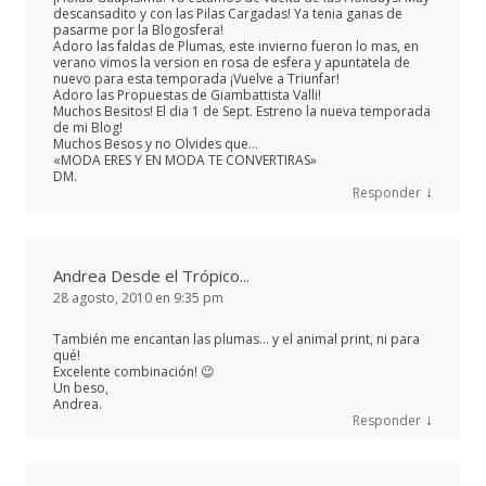
descansadito y con las Pilas Cargadas! Ya tenia ganas de
pasarme por la Blogosfera!
Adoro las faldas de Plumas, este invierno fueron lo mas, en
verano vimos la version en rosa de esfera y apuntatela de
nuevo para esta temporada ¡Vuelve a Triunfar!
Adoro las Propuestas de Giambattista Valli!
Muchos Besitos! El dia 1 de Sept. Estreno la nueva temporada
de mi Blog!
Muchos Besos y no Olvides que…
«MODA ERES Y EN MODA TE CONVERTIRAS»
DM.
↓
Responder
Andrea Desde el Trópico...
28 agosto, 2010 en 9:35 pm
También me encantan las plumas… y el animal print, ni para
qué!
Excelente combinación! 😉
Un beso,
Andrea.
↓
Responder