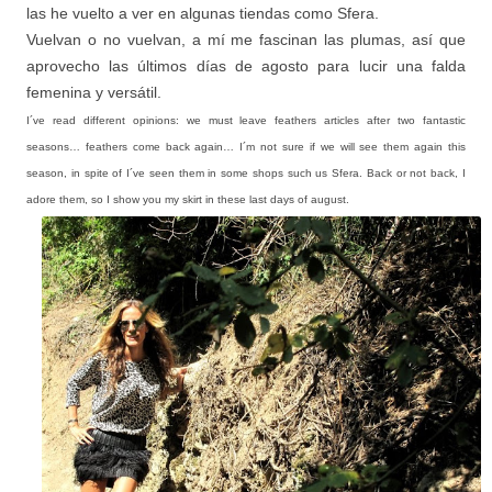
las he vuelto a ver en algunas tiendas como Sfera.
Vuelvan o no vuelvan, a mí me fascinan las plumas, así que
aprovecho las últimos días de agosto para lucir una falda
femenina y versátil.
I´ve read different opinions: we must leave feathers articles after two fantastic
seasons… feathers come back again… I´m not sure if we will see them again this
season, in spite of I´ve seen them in some shops such us Sfera. Back or not back, I
adore them, so I show you my skirt in these last days of august.