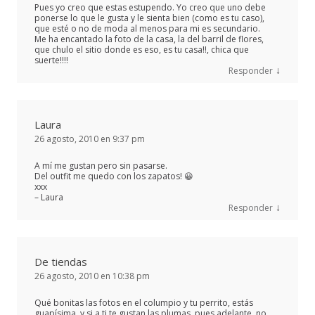
Pues yo creo que estas estupendo. Yo creo que uno debe
ponerse lo que le gusta y le sienta bien (como es tu caso),
que esté o no de moda al menos para mi es secundario.
Me ha encantado la foto de la casa, la del barril de flores,
que chulo el sitio donde es eso, es tu casa!!, chica que
suerte!!!!
↓
Responder
Laura
26 agosto, 2010 en 9:37 pm
A mí me gustan pero sin pasarse.
Del outfit me quedo con los zapatos! 😀
xxx
– Laura
↓
Responder
De tiendas
26 agosto, 2010 en 10:38 pm
Qué bonitas las fotos en el columpio y tu perrito, estás
guapísima, y si a ti te gustan las plumas, pues adelante, no