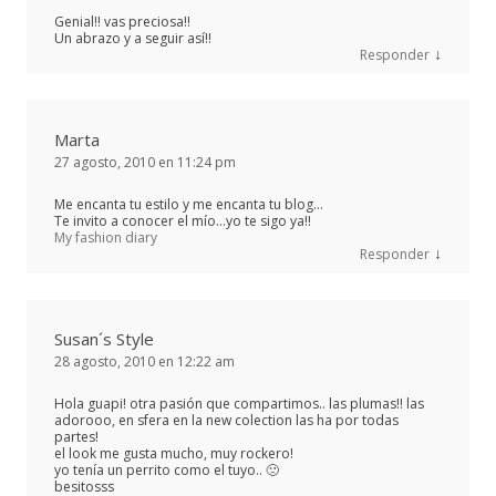
Genial!! vas preciosa!!
Un abrazo y a seguir así!!
↓
Responder
Marta
27 agosto, 2010 en 11:24 pm
Me encanta tu estilo y me encanta tu blog…
Te invito a conocer el mío…yo te sigo ya!!
My fashion diary
↓
Responder
Susan´s Style
28 agosto, 2010 en 12:22 am
Hola guapi! otra pasión que compartimos.. las plumas!! las
adorooo, en sfera en la new colection las ha por todas
partes!
el look me gusta mucho, muy rockero!
yo tenía un perrito como el tuyo.. 🙁
besitosss