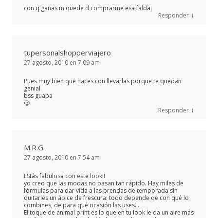
con q ganas m quede d comprarme esa falda!
↓
Responder
tupersonalshopperviajero
27 agosto, 2010 en 7:09 am
Pues muy bien que haces con llevarlas porque te quedan
genial.
bss guapa
😉
↓
Responder
M.R.G.
27 agosto, 2010 en 7:54 am
EStás fabulosa con este look!!
yo creo que las modas no pasan tan rápido. Hay miles de
fórmulas para dar vida a las prendas de temporada sin
quitarles un ápice de frescura: todo depende de con qué lo
combines, de para qué ocasión las uses…
El toque de animal print es lo que en tu look le da un aire más