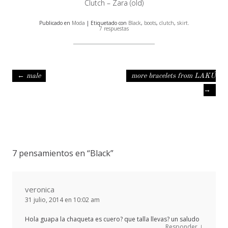
Clutch – Zara (old)
Publicado en
Moda
| Etiquetado con
Black
,
boots
,
clutch
,
skirt
.
7 respuestas
Navegación de entradas
←
male
more bracelets from LAKÚ
→
7 pensamientos en “
Black
”
veronica
31 julio, 2014 en 10:02 am
Hola guapa la chaqueta es cuero? que talla llevas? un saludo
↓
Responder