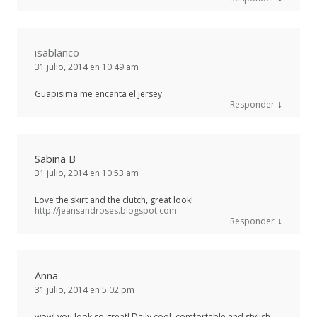
isablanco
31 julio, 2014 en 10:49 am
Guapisima me encanta el jersey.
↓
Responder
Sabina B
31 julio, 2014 en 10:53 am
Love the skirt and the clutch, great look!
http://jeansandroses.blogspot.com
↓
Responder
Anna
31 julio, 2014 en 5:02 pm
wow! you look so great! Daily cool, comfortable and stylish