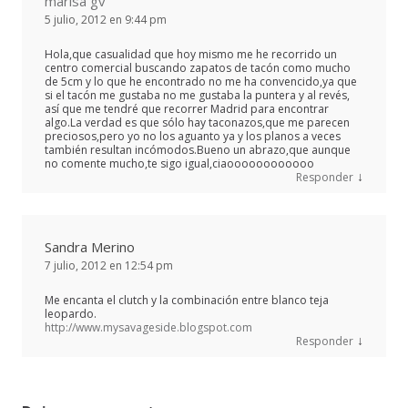
marisa gv
5 julio, 2012 en 9:44 pm
Hola,que casualidad que hoy mismo me he recorrido un
centro comercial buscando zapatos de tacón como mucho
de 5cm y lo que he encontrado no me ha convencido,ya que
si el tacón me gustaba no me gustaba la puntera y al revés,
así que me tendré que recorrer Madrid para encontrar
algo.La verdad es que sólo hay taconazos,que me parecen
preciosos,pero yo no los aguanto ya y los planos a veces
también resultan incómodos.Bueno un abrazo,que aunque
no comente mucho,te sigo igual,ciaoooooooooooo
↓
Responder
Sandra Merino
7 julio, 2012 en 12:54 pm
Me encanta el clutch y la combinación entre blanco teja
leopardo.
http://www.mysavageside.blogspot.com
↓
Responder