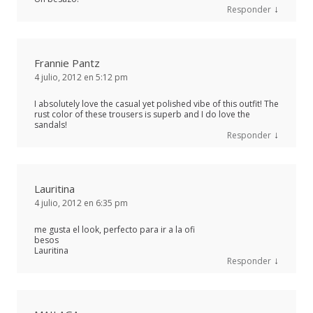
↓
Responder
Frannie Pantz
4 julio, 2012 en 5:12 pm
I absolutely love the casual yet polished vibe of this outfit! The
rust color of these trousers is superb and I do love the
sandals!
↓
Responder
Lauritina
4 julio, 2012 en 6:35 pm
me gusta el look, perfecto para ir a la ofi
besos
Lauritina
↓
Responder