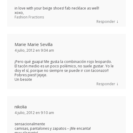
in love with your beige shoes! fab necklace as well!
xoxo,
Fashion Fractions
↓
Responder
Marie Marie Sevilla
4 julio, 2012 en 9:04 am
¡Pero qué guapa! Me gusta la combinación rojo leopardo.
El tacón medio es un poco polémico, no suele gustar. Yo le
doy el sí, porque no siempre se puede ir con taconazo!!
Pobres pies!! Jejeje.
Un besote
↓
Responder
nikolia
4 julio, 2012 en 9:10 am
sensacionalmente
camisas, pantalones y zapatos – ¡Me encanta!
muy elegante!