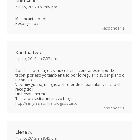
MAILAGA
4 julio, 2012 en 7:09 pm
Me encanta todo!
Besos guapa
↓
Responder
Karlitaa Ivee
4 julio, 2012 en 7:57 pm
Concuerdo contigo es muy difícil encontrar éste tipo de
tacón, por eso yo también uso por lo regular o super plano o
taconazo!!
Vas muy guapa, me gusta el color de tu pantalón y tu cabello
recogido!!
Un besote hermosa!!
Te invito a visitar mi nuevo blog:
http://inmyfashionlife.blogspot.mx/
↓
Responder
Elena A.
4 julio, 2012 en 9:45 pm