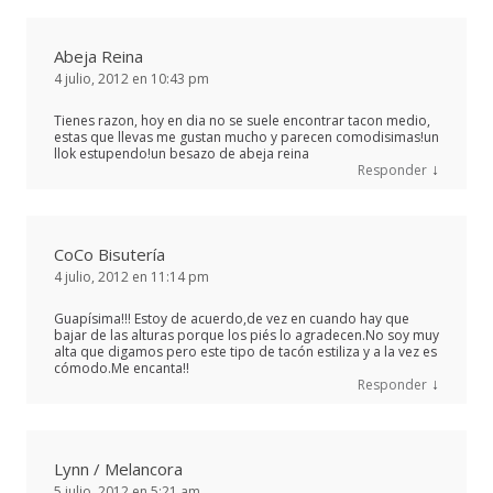
Abeja Reina
4 julio, 2012 en 10:43 pm
Tienes razon, hoy en dia no se suele encontrar tacon medio,
estas que llevas me gustan mucho y parecen comodisimas!un
llok estupendo!un besazo de abeja reina
↓
Responder
CoCo Bisutería
4 julio, 2012 en 11:14 pm
Guapísima!!! Estoy de acuerdo,de vez en cuando hay que
bajar de las alturas porque los piés lo agradecen.No soy muy
alta que digamos pero este tipo de tacón estiliza y a la vez es
cómodo.Me encanta!!
↓
Responder
Lynn / Melancora
5 julio, 2012 en 5:21 am