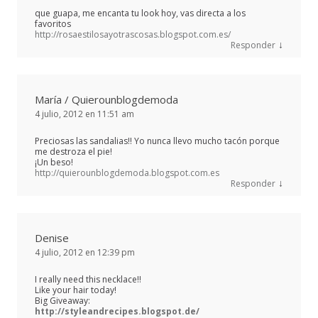
que guapa, me encanta tu look hoy, vas directa a los
favoritos
http://rosaestilosayotrascosas.blogspot.com.es/
↓
Responder
María / Quierounblogdemoda
4 julio, 2012 en 11:51 am
Preciosas las sandalias!! Yo nunca llevo mucho tacón porque
me destroza el pie!
¡Un beso!
http://quierounblogdemoda.blogspot.com.es
↓
Responder
Denise
4 julio, 2012 en 12:39 pm
I really need this necklace!!
Like your hair today!
Big Giveaway:
http://styleandrecipes.blogspot.de/