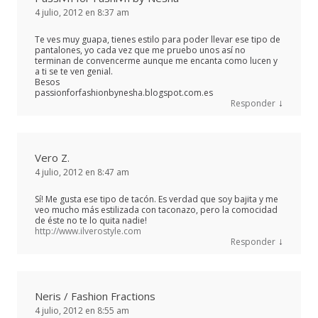
4 julio, 2012 en 8:37 am
Te ves muy guapa, tienes estilo para poder llevar ese tipo de
pantalones, yo cada vez que me pruebo unos así no
terminan de convencerme aunque me encanta como lucen y
a ti se te ven genial.
Besos
passionforfashionbynesha.blogspot.com.es
↓
Responder
Vero Z.
4 julio, 2012 en 8:47 am
Sí! Me gusta ese tipo de tacón. Es verdad que soy bajita y me
veo mucho más estilizada con taconazo, pero la comocidad
de éste no te lo quita nadie!
http://www.ilverostyle.com
↓
Responder
Neris / Fashion Fractions
4 julio, 2012 en 8:55 am