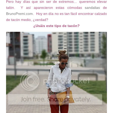
Pero hay días que sin ser de extremos… queremos elevar
talón. Y así aparecieron estas cómodas
sandalias
de
BrunoPremi.com
. Hoy en día no es tan fácil encontrar calzado
de tacón medio, ¿verdad?
¿Usáis este tipo de tacón?