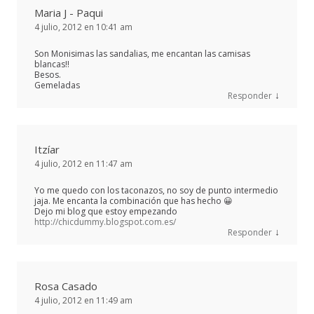
Maria J - Paqui
4 julio, 2012 en 10:41 am
Son Monisimas las sandalias, me encantan las camisas
blancas!!
Besos.
Gemeladas
↓
Responder
Itzíar
4 julio, 2012 en 11:47 am
Yo me quedo con los taconazos, no soy de punto intermedio
jaja. Me encanta la combinación que has hecho 😀
Dejo mi blog que estoy empezando
http://chicdummy.blogspot.com.es/
↓
Responder
Rosa Casado
4 julio, 2012 en 11:49 am