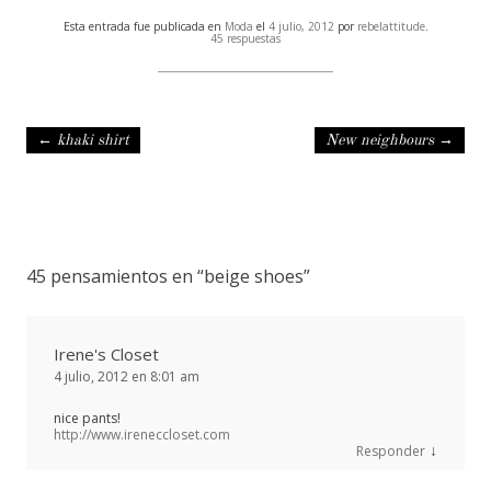
Esta entrada fue publicada en
Moda
el
4 julio, 2012
por
rebelattitude
.
45 respuestas
Navegación de entradas
←
khaki shirt
New neighbours
→
45 pensamientos en “
beige shoes
”
Irene's Closet
4 julio, 2012 en 8:01 am
nice pants!
http://www.ireneccloset.com
↓
Responder