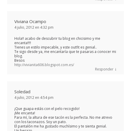
Viviana Ocampo
4 julio, 2012 en 4:32 pm
Hola!! acabo de descubrir tu blog en chicisimo y me
encanta!!!!
Tienes un estilo impecable, y este outfit es genial..
Te sigo desde ya, me encantaría que te pasaras a conocer mi
blog.
Besos
http://vivianita606.blogspot.com.es/
↓
Responder
Soledad
4 julio, 2012 en 4:54 pm
¡Que guapa estás con el pelo recogido!
¡Me encanta!
Para mí, la altura de ese tacón es la perfecta. No me atrevo
con los taconazos. Soy un pato.
El pantalón me ha gustado muchísimo y te sienta genial.
Un besazo.