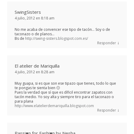
SwingSisters
4 julio, 2012 en 8:18 am
No me acaba de convencer ese tipo de tacón… Soy o de
taconazo o de planos…
Bs de
http://swing-sisters.blogspot.com.es/
↓
Responder
El atelier de Mariquilla
4 julio, 2012 en 8:28 am
Muy guapa, si es que son ese tipazo que tienes, todo lo que
te pongas te sienta bien 🙂
Pues la verdad que sí que es díficil encontrar zapatos con
tacón medio. Yo soy alta y siempre tiro para el taconazo o
para plana
http://www.elatelierdemariquilla.blogspot.com
↓
Responder
Passi♥n for Fashi♥n by Nesha