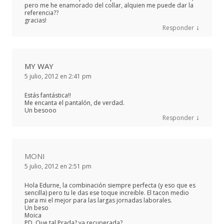
pero me he enamorado del collar, alquien me puede dar la
referencia??
gracias!
↓
Responder
MY WAY
5 julio, 2012 en 2:41 pm
Estás fantástica!!
Me encanta el pantalón, de verdad.
Un besooo
↓
Responder
MONI
5 julio, 2012 en 2:51 pm
Hola Edurne, la combinación siempre perfecta (y eso que es
sencilla) pero tu le das ese toque increible. El tacon medio
para mi el mejor para las largas jornadas laborales.
Un beso
Moica
PD. Que tal Prada? ya recuperada?