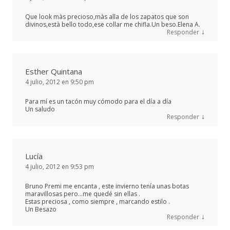
Que look màs precioso,màs alla de los zapatos que son
divinos,està bello todo,ese collar me chifla.Un beso.Elena A.
↓
Responder
Esther Quintana
4 julio, 2012 en 9:50 pm
Para mí es un tacón muy cómodo para el día a día
Un saludo
↓
Responder
Lucía
4 julio, 2012 en 9:53 pm
Bruno Premi me encanta , este invierno tenía unas botas
maravillosas pero…me quedé sin ellas .
Estas preciosa , como siempre , marcando estilo .
Un Besazo
↓
Responder