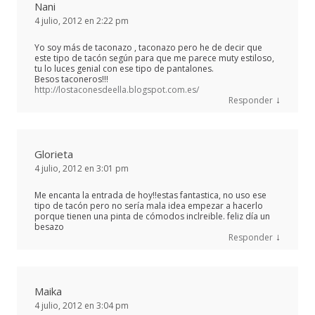
Nani
4 julio, 2012 en 2:22 pm
Yo soy más de taconazo , taconazo pero he de decir que
este tipo de tacón según para que me parece muty estiloso,
tu lo luces genial con ese tipo de pantalones.
Besos taconeros!!!
http://lostaconesdeella.blogspot.com.es/
↓
Responder
Glorieta
4 julio, 2012 en 3:01 pm
Me encanta la entrada de hoy!!estas fantastica, no uso ese
tipo de tacón pero no sería mala idea empezar a hacerlo
porque tienen una pinta de cómodos inclreible. feliz día un
besazo
↓
Responder
Maika
4 julio, 2012 en 3:04 pm