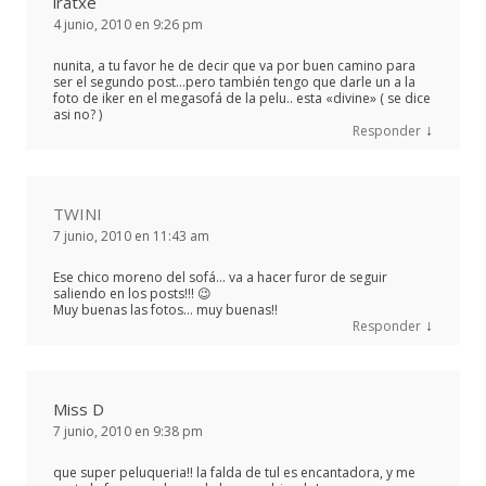
iratxe
4 junio, 2010 en 9:26 pm
nunita, a tu favor he de decir que va por buen camino para
ser el segundo post…pero también tengo que darle un a la
foto de iker en el megasofá de la pelu.. esta «divine» ( se dice
asi no? )
↓
Responder
TWINI
7 junio, 2010 en 11:43 am
Ese chico moreno del sofá… va a hacer furor de seguir
saliendo en los posts!!! 😉
Muy buenas las fotos… muy buenas!!
↓
Responder
Miss D
7 junio, 2010 en 9:38 pm
que super peluqueria!! la falda de tul es encantadora, y me