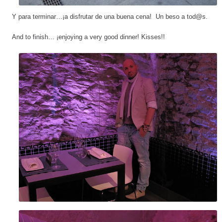
Y para terminar…¡a disfrutar de una buena cena! Un beso a tod@s.
And to finish… ¡enjoying a very good dinner! Kisses!!