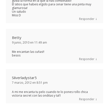
gusta la forma en la que la has combinado!
El sitios que habeis elgido para cenar tiene una pinta muy
glamurosa!
Un saludo
Miss D
↓
Responder
Betty
9 junio, 2010 en 11:49 am
Me encantan las cuñas!!
besos
↓
Responder
Silverladystar5
7 marzo, 2012 en 8:51 pm
A mi me encanta tu pelo cuando te lo pones rollo chica
victoria secret con las onditas y tal1
↓
Responder